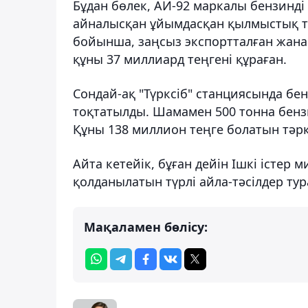
Бұдан бөлек, АИ-92 маркалы бензинд
айналысқан ұйымдасқан қылмыстық топ
бойынша, заңсыз экспортталған жана
құны 37 миллиард теңгені құраған.
Сондай-ақ "Түрксіб" станциясында бен
тоқтатылды. Шамамен 500 тонна бензи
Құны 138 миллион теңге болатын тәркі
Айта кетейік, бұған дейін Ішкі істер
қолданылатын түрлі айла-тәсілдер ту
Мақаламен бөлісу: