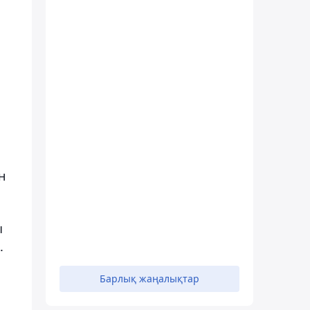
н
ы
.
Барлық жаңалықтар