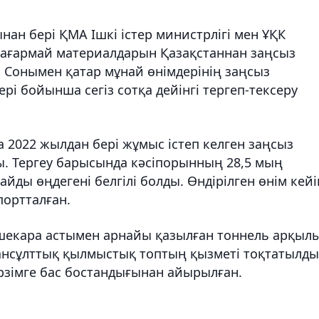
ан бері ҚМА Ішкі істер министрлігі мен ҰҚК
жағармай материалдарын Қазақстаннан заңсыз
. Сонымен қатар мұнай өнімдерінің заңсыз
і бойынша сегіз сотқа дейінгі тергеп-тексеру
 2022 жылдан бері жұмыс істеп келген заңсыз
. Тергеу барысында кәсіпорынның 28,5 мың
йды өңдегені белгілі болды. Өндірілген өнім кейі
портталған.
 шекара астымен арнайы қазылған тоннель арқыл
ансұлттық қылмыстық топтың қызметі тоқтатылды
ерзімге бас бостандығынан айырылған.