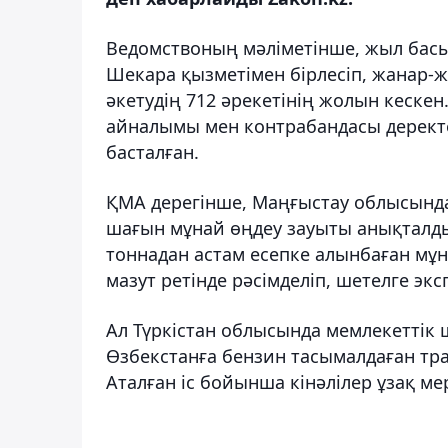
Ведомствоның мәліметінше, жыл басын
Шекара қызметімен бірлесіп, жанар-
әкетудің 712 әрекетінің жолын кескен
айналымы мен контрабандасы деректер
басталған.
ҚМА дерегінше, Маңғыстау облысында
шағын мұнай өңдеу зауыты анықталды
тоннадан астам есепке алынбаған мұна
мазут ретінде рәсімделіп, шетелге экс
Ал Түркістан облысында мемлекеттік
Өзбекстанға бензин тасымалдаған тр
Аталған іс бойынша кінәлілер ұзақ м