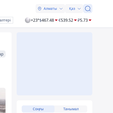
Алматы
Қаз
+23°
$
467.48
€
539.52
₽
5.73
алтері
ар
Соңғы
Танымал