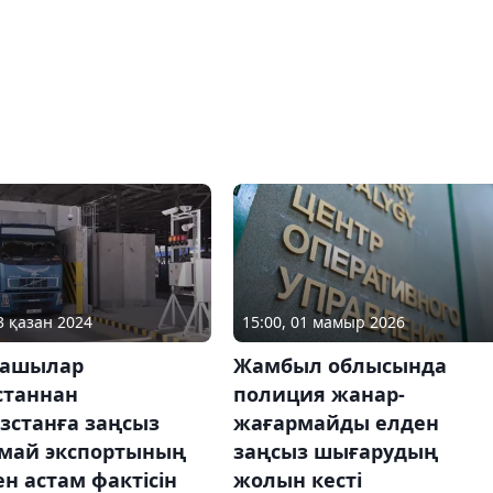
3 қазан 2024
15:00, 01 мамыр 2026
ашылар
Жамбыл облысында
станнан
полиция жанар-
зстанға заңсыз
жағармайды елден
май экспортының
заңсыз шығарудың
ен астам фактісін
жолын кесті