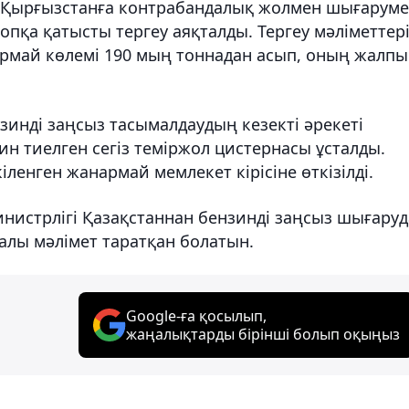
і Қырғызстанға контрабандалық жолмен шығарум
қа қатысты тергеу аяқталды. Тергеу мәліметтер
рмай көлемі 190 мың тоннадан асып, оның жалпы
зинді заңсыз тасымалдаудың кезекті әрекеті
н тиелген сегіз теміржол цистернасы ұсталды.
ленген жанармай мемлекет кірісіне өткізілді.
 министрлігі Қазақстаннан бензинді заңсыз шығаруд
ралы мәлімет таратқан болатын.
Google-ға қосылып,
жаңалықтарды бірінші болып оқыңыз