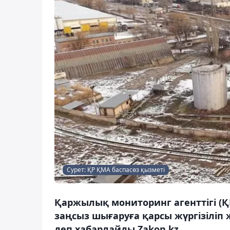
Сурет: ҚР ҚМА баспасөз қызметі
Қаржылық мониторинг агенттігі (
заңсыз шығаруға қарсы жүргізілі
деп хабарлайды Zakon.kz.