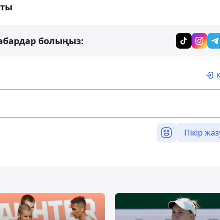
тты
абардар болыңыз:
Пікір жаз