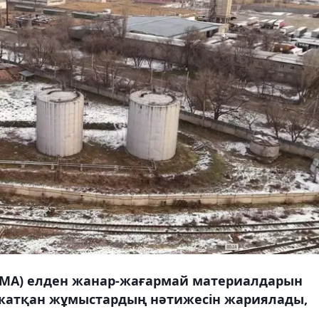
ҚМА) елден жанар-жағармай материалдарын
п жатқан жұмыстардың нәтижесін жариялады,