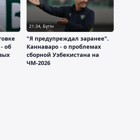
21:34, Бүгін
товке
"Я предупреждал заранее".
- об
Каннаваро - о проблемах
вых
сборной Узбекистана на
ЧМ-2026