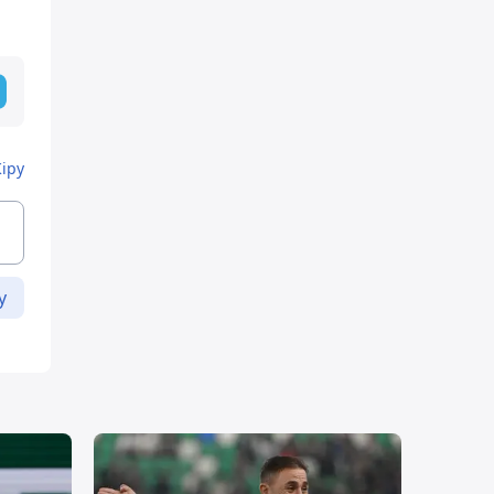
Кіру
у