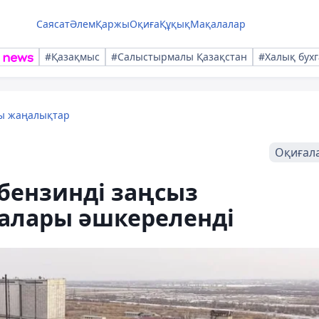
Саясат
Әлем
Қаржы
Оқиға
Құқық
Мақалалар
#Қазақмыс
#Салыстырмалы Қазақстан
#Халық бухг
лы жаңалықтар
Оқиғал
бензинді заңсыз
малары әшкереленді