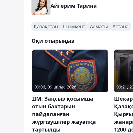
Айгерим Тарина
Қазақстан
Шымкент
Алматы
Астана
Оқи отырыңыз
09:06, 09 шілде 2026
09:21, 2
ІІМ: Заңсыз қосымша
Шекар
отын бактарын
Қазақ
пайдаланған
Қырғы
жүргізушілер жауапқа
жанар
тартылды
1200-д