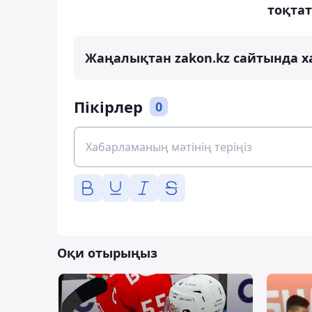
тоқта
Жаңалықтан zakon.kz сайтында х
Пікірлер
0
Оқи отырыңыз