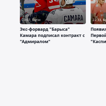
23:07, Бүгін
22:33, Б
Экс-форвард "Барыса"
Появи
Камара подписал контракт с
Первой
"Адмиралом"
"Касп