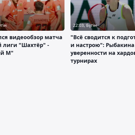
үгін
22:03, Бүгін
лся видеообзор матча
"Всё сводится к подго
 лиги "Шахтёр" -
и настрою": Рыбакина 
ий М"
уверенности на хардо
турнирах