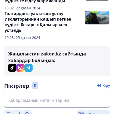
күдіктіге іздеу жарияланды
13:02, 22 қазан 2024
Талғардағы уақытша ұстау
изоляторыннан қашып кеткен
күдікті Бекарыс Қалмырзаев
ұсталды
10:23, 25 қазан 2024
Жаңалықтан zakon.kz сайтында
хабардар болыңыз:
Пікірлер
0
Кіру