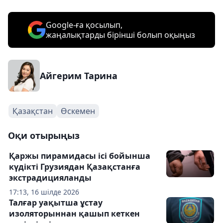
Google-ға қосылып,
жаңалықтарды бірінші болып оқыңыз
Айгерим Тарина
Қазақстан
Өскемен
Оқи отырыңыз
Қаржы пирамидасы ісі бойынша
күдікті Грузиядан Қазақстанға
экстрадицияланды
17:13, 16 шілде 2026
Талғар уақытша ұстау
изоляторыннан қашып кеткен