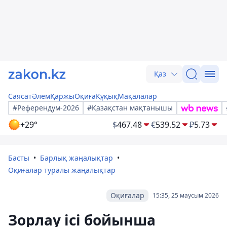
Қаз
Саясат
Әлем
Қаржы
Оқиға
Құқық
Мақалалар
#Референдум-2026
#Қазақстан мақтанышы
+29°
$
467.48
€
539.52
₽
5.73
Басты
Барлық жаңалықтар
Оқиғалар туралы жаңалықтар
Оқиғалар
15:35, 25 маусым 2026
Зорлау ісі бойынша