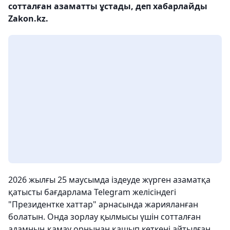
сотталған азаматты ұстады, деп хабарлайды
Zakon.kz.
2026 жылғы 25 маусымда іздеуде жүрген азаматқа
қатысты бағдарлама Telegram желісіндегі
"Президентке хаттар" арнасында жарияланған
болатын. Онда зорлау қылмысы үшін сотталған
адамның қамау орнынан қашып кеткені айтылған.