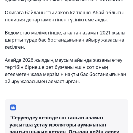
Оқиғаға байланысты Zakon.kz тілшісі Абай облысы
полиция департаментінен түсініктеме алды.
Ведомство мәліметінше, аталған азамат 2021 жылы
шартты түрде бас бостандығынан айыру жазасына
кесілген.
Алайда 2026 жылдың маусым айында жазаны өтеу
тәртібін бірнеше рет бұзғаны үшін сот оның
өтелмеген жаза мерзімін нақты бас бостандығынан
айыру жазасымен алмастырған.
"Серуендеу кезінде сотталған азамат
уақытша ұстау изоляторы аумағынан
заңсыз шығып кеткен. Осыдан кейін дереу