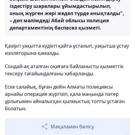
іздестіру шаралары ұйымдастырылып,
оның жүрген жері жедел түрде анықталды",
– деп мәлімдеді Абай облысы полиция
департаментінің баспасөз қызметі.
Қазіргі уақытта күдікті қайта ұсталып, уақытша ұстау
изоляторына қамалды.
Сондай-ақ аталған оқиғаға байланысты қызметтік
тексеру тағайындалғаны хабарланды.
Еске салайық, бұған дейін Алматы полициясы
арнайы операция жүргізіп, қала маңында пәтер
ұрлығымен айналысқан қылмыстық топты ұстаған
болатын.
Мақаламен бөлісу