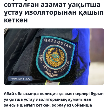
сотталған азамат уақытша
ұстау изоляторынан қашып
кеткен
Фото: polisia.kz
Абай облысында полиция қызметкерлері бұрын
уақытша ұстау изоляторының аумағынан
заңсыз шығып кеткен, зорлау ісі бойынша