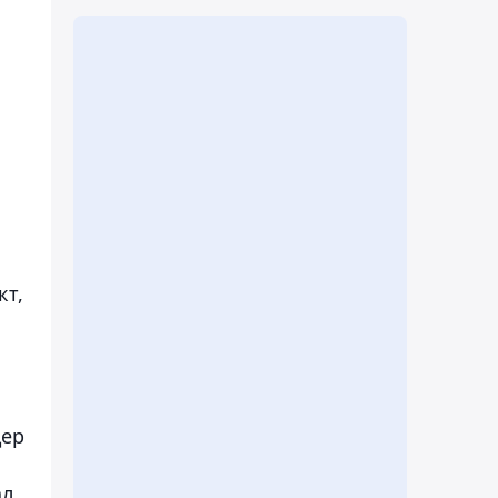
кт,
дер
ал