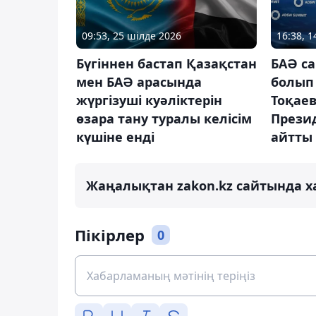
09:53, 25 шілде 2026
16:38, 
Бүгіннен бастап Қазақстан
БАӘ са
мен БАӘ арасында
болып
жүргізуші куәліктерін
Тоқаев
өзара тану туралы келісім
Прези
күшіне енді
айтты
Жаңалықтан zakon.kz сайтында х
Пікірлер
0