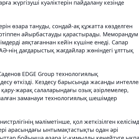
рға жүргізуші куәліктерін пайдалану кезінде
рін өзара тануды, сондай-ақ құжатта көзделген
әртіппен айырбастауды қарастырады. Меморандум
імдерді аяқтағаннан кейін күшіне енеді. Сапар
АӘ-нің дағдарыстық жағдайлар жөніндегі ұлттық
 Саденов EDGE Group технологиялық
су өткізді. Кездесу барысында жасанды интелле
н қару-жарақ салаларындағы озық әзірлемелер,
рналған заманауи технологиялық шешімдер
истрлігінің мәліметінше, қол жеткізілген келісім
тері арасындағы ынтымақтастықты одан әрі
ағыттар бойынша өзара іс-қимылды кеңейтуге ықп