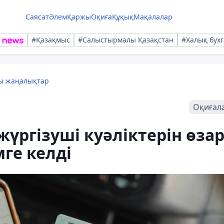
Саясат
Әлем
Қаржы
Оқиға
Құқық
Мақалалар
#Қазақмыс
#Салыстырмалы Қазақстан
#Халық бухг
лы жаңалықтар
Оқиғал
үргізуші куәліктерін өза
мге келді