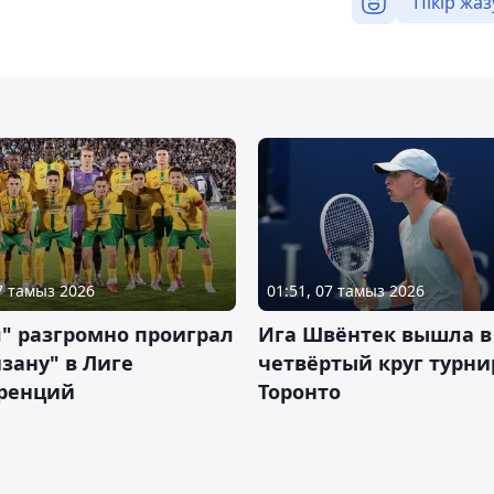
Пікір жаз
07 тамыз 2026
01:51, 07 тамыз 2026
" разгромно проиграл
Ига Швёнтек вышла в
зану" в Лиге
четвёртый круг турни
ренций
Торонто