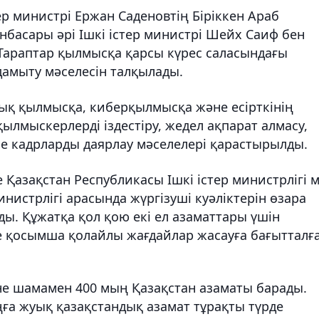
ер министрі Ержан Саденовтің Біріккен Араб
нбасары әрі Ішкі істер министрі Шейх Саиф бен
. Тараптар қылмысқа қарсы күрес саласындағы
дамыту мәселесін талқылады.
тық қылмысқа, киберқылмысқа және есірткінің
ылмыскерлерді іздестіру, жедел ақпарат алмасу,
не кадрларды даярлау мәселелері қарастырылды.
е Қазақстан Республикасы Ішкі істер министрлігі 
министрлігі арасында жүргізуші куәліктерін өзара
ы. Құжатқа қол қою екі ел азаматтары үшін
не қосымша қолайлы жағдайлар жасауға бағытталға
іне шамамен 400 мың Қазақстан азаматы барады.
ға жуық қазақстандық азамат тұрақты түрде