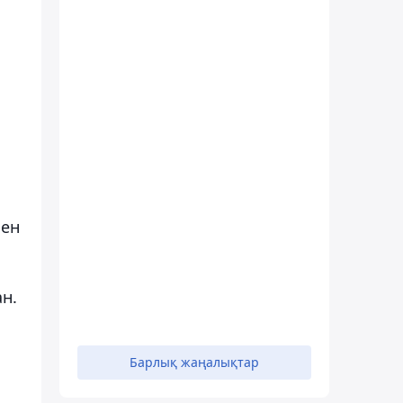
мен
н.
Барлық жаңалықтар