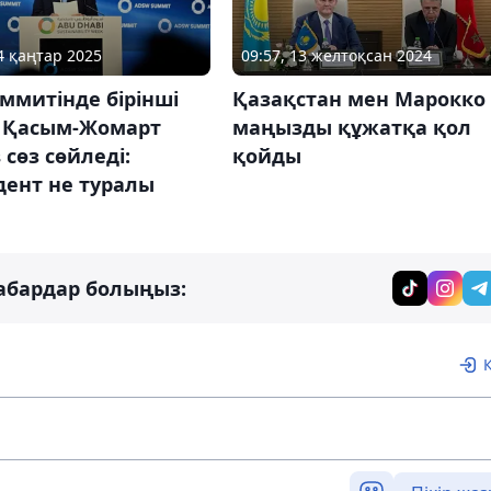
14 қаңтар 2025
09:57, 13 желтоқсан 2024
ммитінде бірінші
Қазақстан мен Марокко
 Қасым-Жомарт
маңызды құжатқа қол
 сөз сөйледі:
қойды
дент не туралы
абардар болыңыз: