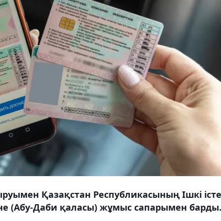
руымен Қазақстан Республикасының Ішкі іст
іне (Абу-Даби қаласы) жұмыс сапарымен барды