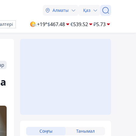
Алматы
Қаз
+19°
$
467.48
€
539.52
₽
5.73
алтері
ар
ра
Соңғы
Танымал