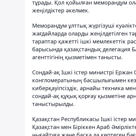
тұрады. Қол қойылған меморандум ола
жеңілдіктер әкелмек.
Меморандум ұлттық жүргізуші куәлікте
жағдайларда оларды жеңілдетілген т
тараптар қажетті ішкі мемлекеттік рәс
барысында қазақстандық делегация Б
агенттігінің қызметімен танысты.
Сондай-ақ Ішкі істер министрі Ержан
конгломератының басшылығымен кезде
киберқауіпсіздік, арнайы техника ме
сондай-ақ құқық қорғау қызметіне а
таныстырылды.
Қазақстан Республикасы Ішкі істер мин
Қазақстан мен Біріккен Араб Әмірлік
нығайтуға және басқа да көптеген б