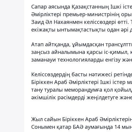
Сапар аясында Қазақстанның Ішкі іст
Әмірліктері премьер-министрінің оры
Заид Әл Нахаянмен келіссөздері өтті
екіжақты ынтымақтастықты одан әрі 
Атап айтқанда, ұйымдасқан трансұлт
заңсыз айналымына қарсы іс-қимыл, қ
заманауи технологияларды енгізу жә
Келіссөздердің басты нәтижесі ретінд
Біріккен Араб Әмірліктері Ішкі істер 
тану туралы меморандумға қол қойылд
әкімшілік рәсімдерді жеңілдетуге жә
Жыл сайын Біріккен Араб Әмірліктер
Сонымен қатар БАӘ аумағында 14 мың