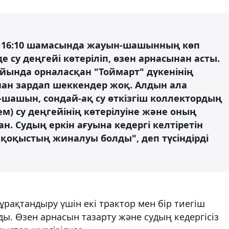
ат 16:10 шамасында жауын-шашынның көп
е су деңгейі көтеріліп, өзен арнасынан асты.
йында орналасқан "Тоймарт" дүкенінің
нан зардап шеккендер жоқ. Алдын ала
шашын, сондай-ақ су өткізгіш коллектордың
өлем) су деңгейінің көтерілуіне және оның
. Судың еркін ағуына кедергі келтіретін
қоқыстың жиналуы болды", деп түсіндірді
ұрақтандыру үшін екі трактор мен бір тиегіш
ы. Өзен арнасын тазарту және судың кедергісіз