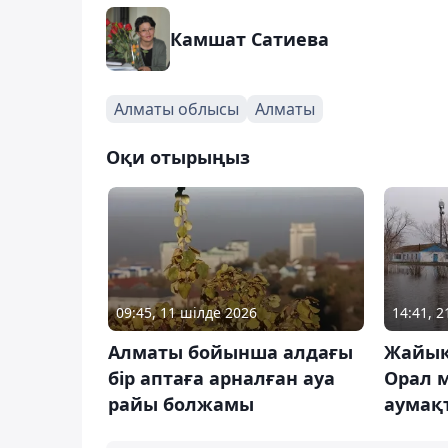
Камшат Сатиева
Алматы облысы
Алматы
Оқи отырыңыз
09:45, 11 шілде 2026
14:41, 2
Алматы бойынша алдағы
Жайық
бір аптаға арналған ауа
Орал 
райы болжамы
аумақ