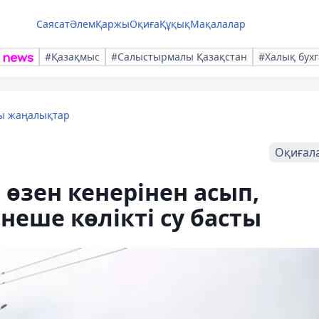
Саясат
Әлем
Қаржы
Оқиға
Құқық
Мақалалар
#Қазақмыс
#Салыстырмалы Қазақстан
#Халық бухг
лы жаңалықтар
Оқиғал
өзен кенерінен асып,
неше көлікті су басты