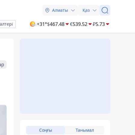
Алматы
Қаз
+31°
$
467.48
€
539.52
₽
5.73
алтері
ар
Соңғы
Танымал