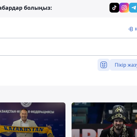
абардар болыңыз:
Пікір жаз