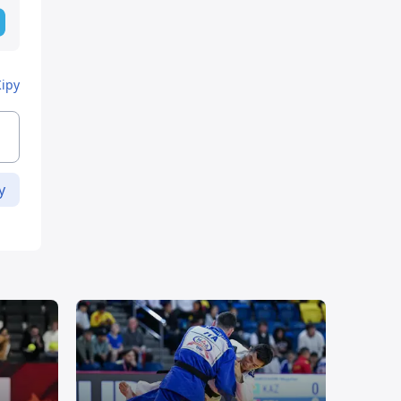
Кіру
у