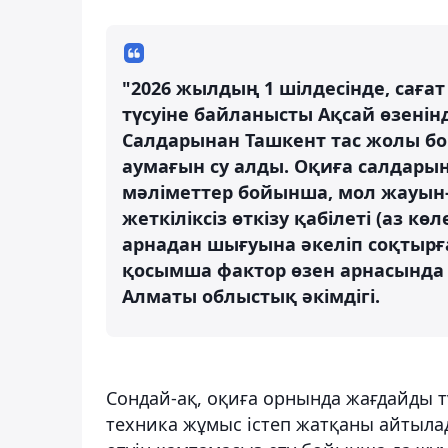
"2026 жылдың 1 шілдесінде, сағ
түсуіне байланысты Ақсай өзенінд
Салдарынан Ташкент тас жолы бо
аумағын су алды. Оқиға салдары
мәліметтер бойынша, мол жауын-
жеткіліксіз өткізу қабілеті (аз к
арнадан шығуына әкеліп соқтырған
қосымша фактор өзен арнасында 
Алматы облыстық әкімдігі.
Сондай-ақ, оқиға орнында жағдайды т
техника жұмыс істеп жатқаны айтылад