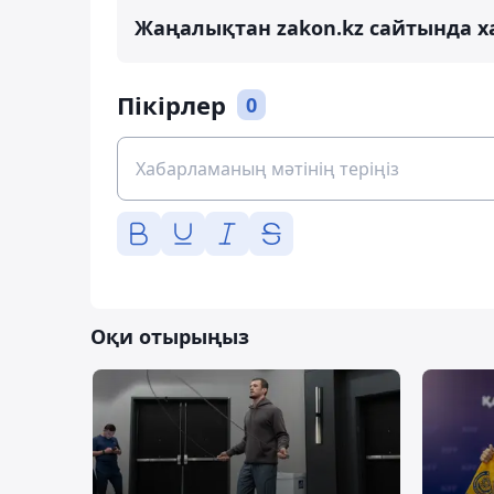
Жаңалықтан zakon.kz сайтында х
Пікірлер
0
Оқи отырыңыз