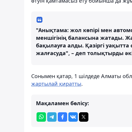
өтуін қамтамасыз ету бойынша да жұм
"Анықтама: жол көпірі мен авт
меншігінің балансына жатады. Ж
бақылауға алды. Қазіргі уақытта
жалғасуда", – деп толықтырды әк
Сонымен қатар, 1 шілдеде Алматы об
жартылай қиратты
.
Мақаламен бөлісу: