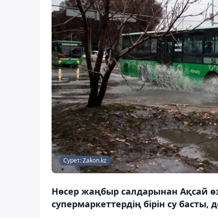
Сурет: Zakon.kz
Нөсер жаңбыр салдарынан Ақсай ө
супермаркеттердің бірін су басты, 