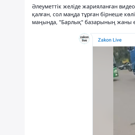
Әлеуметтік желіде жарияланған видео
қалған, сол маңда тұрған бірнеше көлі
маңында, "Барлық" базарының жаны е