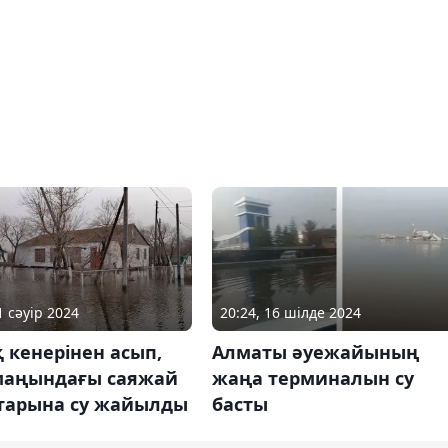
1 сәуір 2024
20:24, 16 шілде 2024
 кенерінен асып,
Алматы әуежайының
маңындағы саяжай
жаңа терминалын су
тарына су жайылды
басты