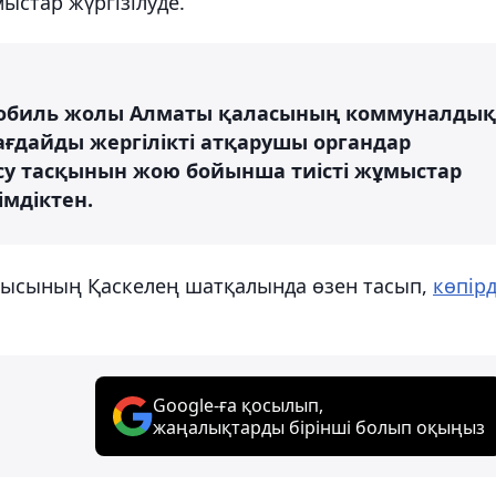
ыстар жүргізілуде.
омобиль жолы Алматы қаласының коммуналдық
ағдайды жергілікті атқарушы органдар
 су тасқынын жою бойынша тиісті жұмыстар
імдіктен.
лысының Қаскелең шатқалында өзен тасып,
көпірд
Google-ға қосылып,
жаңалықтарды бірінші болып оқыңыз