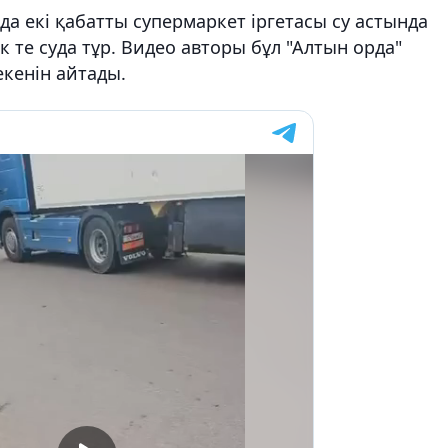
да екі қабатты супермаркет іргетасы су астында
к те суда тұр. Видео авторы бұл "Алтын орда"
кенін айтады.