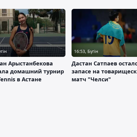
үгін
16:53, Бүгін
ан Арыстанбекова
Дастан Сатпаев осталс
ала домашний турнир
запасе на товарищес
Tennis в Астане
матч "Челси"