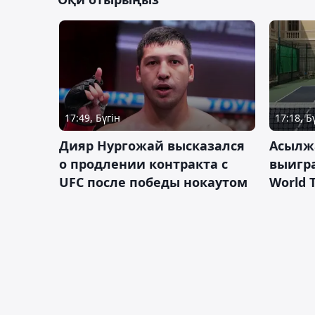
17:49, Бүгін
17:18, Б
Дияр Нургожай высказался
Асылж
о продлении контракта с
выигр
UFC после победы нокаутом
World 