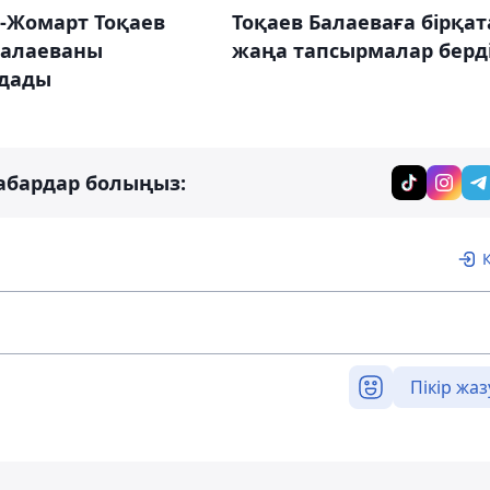
-Жомарт Тоқаев
Тоқаев Балаеваға бірқат
Балаеваны
жаңа тапсырмалар берд
дады
абардар болыңыз:
Пікір жаз