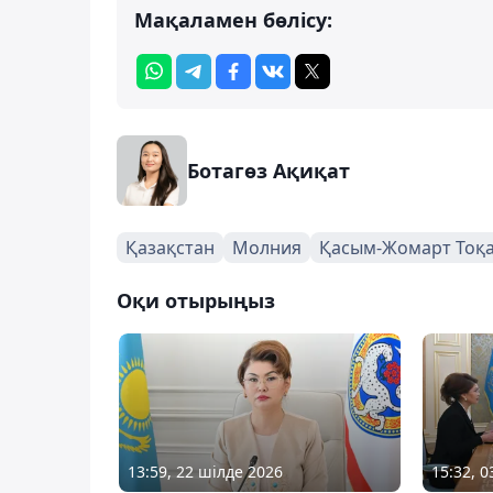
Мақаламен бөлісу:
Ботагөз Ақиқат
Қазақстан
Молния
Қасым-Жомарт Тоқ
Оқи отырыңыз
13:59, 22 шілде 2026
15:32, 