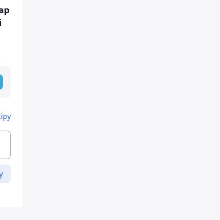
ар
і
Кіру
у