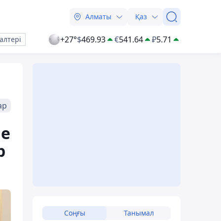
Алматы
Қаз
+27°
$
469.93
€
541.64
₽
5.71
алтері
ар
не
р
Соңғы
Танымал