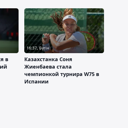
16:37, Бүгін
я в
Казахстанка Соня
кий
Жиенбаева стала
чемпионкой турнира W75 в
Испании