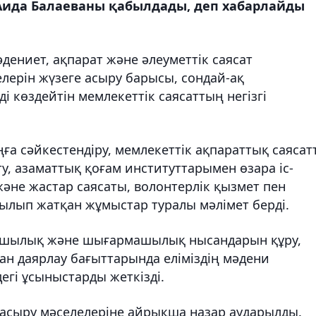
Аида Балаеваны қабылдады, деп хабарлайды
ениет, ақпарат және әлеуметтік саясат
лерін жүзеге асыру барысы, сондай-ақ
 көздейтін мемлекеттік саясаттың негізгі
ға сәйкестендіру, мемлекеттік ақпараттық саясат
ету, азаматтық қоғам институттарымен өзара іс-
әне жастар саясаты, волонтерлік қызмет пен
ылып жатқан жұмыстар туралы мәлімет берді.
ртушылық және шығармашылық нысандарын құру,
аман даярлау бағыттарында еліміздің мәдени
гі ұсыныстарды жеткізді.
е асыру мәселелеріне айрықша назар аударылды.