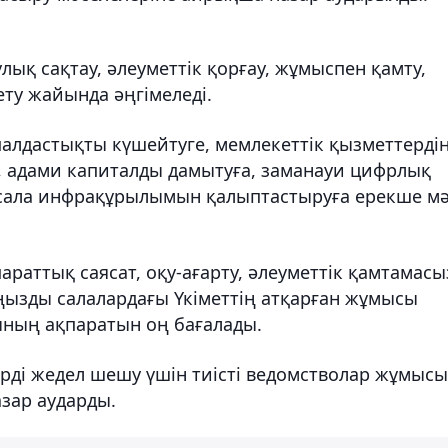
улық сақтау, әлеуметтік қорғау, жұмыспен қамту,
ту жайында әңгімеледі.
алдастықты күшейтуге, мемлекеттік қызметтерді
а, адами капиталды дамытуға, заманауи цифрлық
к сала инфрақұрылымын қалыптастыруға ерекше м
параттық саясат, оқу-ағарту, әлеуметтік қамтамасы
ңызды салалардағы Үкіметтің атқарған жұмысы
ның ақпаратын оң бағалады.
лерді жедел шешу үшін тиісті ведомстволар жұмыс
азар аударды.