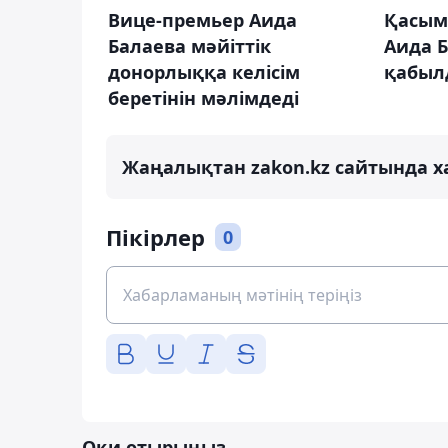
Вице-премьер Аида
Қасым
Балаева мәйіттік
Аида 
донорлыққа келісім
қабыл
беретінін мәлімдеді
Жаңалықтан zakon.kz сайтында х
Пікірлер
0
Оқи отырыңыз