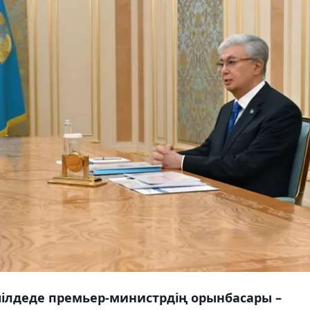
ілдеде премьер-министрдің орынбасары –