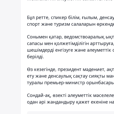
Бұл ретте, спикер білім, ғылым, денса
спорт және туризм салаларын өркенде
Сонымен қатар, ведомствоаралық ықп
сапасы мен қолжетімділігін арттыруғ
шешімдерді енгізуге және әлеуметті
берілді.
Өз кезегінде, президент мәдениет, ақ
ету және денсаулық сақтау сияқты ма
туралы премьер-министр орынбасары
Сондай-ақ, өзекті әлеуметтік мәселе
одан әрі жандандыру қажет екеніне н