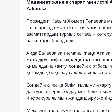
Мәдениет және ақпарат министрі 
Zakon.kz.
Президент Қасым-Жомарт Тоқаевқа мәд
салаларында жаңа Конституция ереже
азаматтардың тұрмыс сапасын көтеруді
бағыттары баяндалды.
Аида Балаева заңнаманы жаңа Ата заң
жетілдіру, цифрлық кеңістікті ілгеріл
қимылды нығайту, сондай-ақ отбасы ж
қоғамдық бақылау салаларында атқар
Сондай-ақ, жаңа білім, ғылыми-аға
дәстүрлі өнерді қолдау мен білікті м
инфрақұрылымын жандандыру жөнінде
Мемлекеттік әлеуметтік саясатты іск