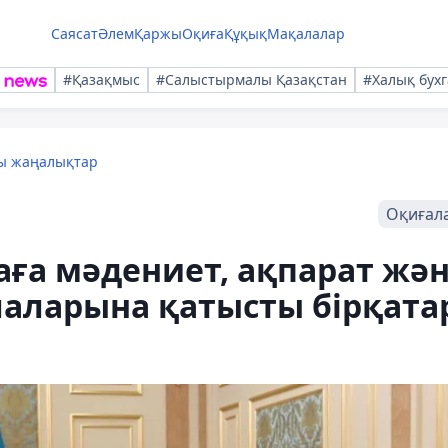
Саясат
Әлем
Қаржы
Оқиға
Құқық
Мақалалар
#Қазақмыс
#Салыстырмалы Қазақстан
#Халық бухг
лы жаңалықтар
Оқиғал
аға мәдениет, ақпарат жә
лаларына қатысты бірқата