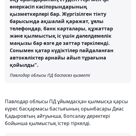
өнеркәсіп кәсіпорындарының
қызметкерлері бар. Жүргізілген тінту
барысында ақшалай қаражат, ұялы
телефондар, банк карталары, құжаттар
және қылмыстық іс үшін дәлелдемелік
маңызы бар өзге де заттар тәркіленді.
Сонымен қатар күдіктілер пайдаланған
автокөліктер арнайы айып тұрағына
қойылды".
Павлодар облысы ПД баспасөз қызметі
Павлодар облысы ПД ұйымдасқан қылмысқа қарсы
күрес басқармасы бастығының орынбасары Диас
Қадыровтың айтуынша, бопсалау деректері
бойынша қылмыстық істер тіркелді.