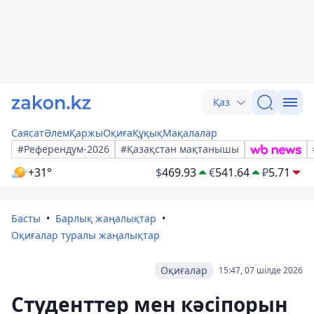
Қаз
Саясат
Әлем
Қаржы
Оқиға
Құқық
Мақалалар
#Референдум-2026
#Қазақстан мақтанышы
+31°
$
469.93
€
541.64
₽
5.71
Басты
Барлық жаңалықтар
Оқиғалар туралы жаңалықтар
Оқиғалар
15:47, 07 шілде 2026
Студенттер мен кәсіпорын