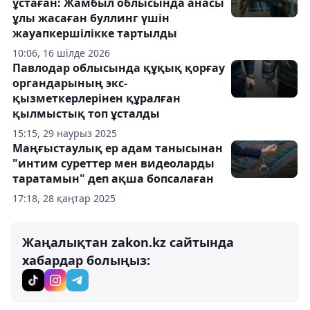
ұстаған: Жамбыл облысында анасы
ұлы жасаған буллинг үшін
жауапкершілікке тартылды
10:06, 16 шілде 2026
Павлодар облысында құқық қорғау
органдарының экс-
қызметкерлерінен құралған
қылмыстық топ ұсталды
15:15, 29 наурыз 2025
Маңғыстаулық ер адам танысынан
"интим суреттер мен видеоларды
таратамын" деп ақша бопсалаған
17:18, 28 қаңтар 2025
Жаңалықтан zakon.kz сайтында
хабардар болыңыз: