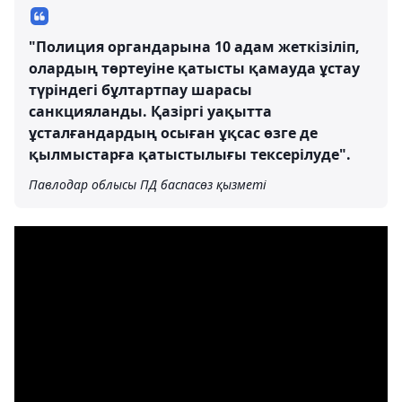
"Полиция органдарына 10 адам жеткізіліп,
олардың төртеуіне қатысты қамауда ұстау
түріндегі бұлтартпау шарасы
санкцияланды. Қазіргі уақытта
ұсталғандардың осыған ұқсас өзге де
қылмыстарға қатыстылығы тексерілуде".
Павлодар облысы ПД баспасөз қызметі