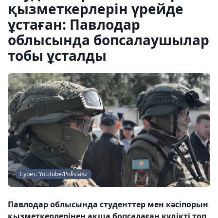
қызметкерлерін үрейде
ұстаған: Павлодар
облысында бопсалаушылар
тобы ұсталды
Сурет: YouTube/PolisiaKz
Павлодар облысында студенттер мен кәсіпорын
қызметкерлерінен ақша бопсалаған күдікті топ