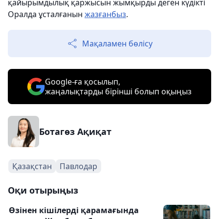
қайырымдылық қаржысын жымқырды деген күдікті
Оралда ұсталғанын
жазғанбыз
.
Мақаламен бөлісу
Google-ға қосылып,
жаңалықтарды бірінші болып оқыңыз
Ботагөз Ақиқат
Қазақстан
Павлодар
Оқи отырыңыз
Өзінен кішілерді қарамағында