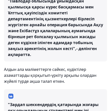
"Павлодар облысында ұйымдасқан
қылмысқа қарсы күрес басқармасы мен
Ұлттық қауіпсіздік комитеті
департаментінің қызметкерлері бірлесіп
жүргізген арнайы операция барысында Ақсу
және Екібастұз қалаларының аумағында
бірнеше рет бопсалау қылмысын жасады
деген күдікке ілінген адамдар тобының
заңсыз әрекетінің жолын кесті",- делінген
ақпаратта.
Алдын ала мәліметтерге сәйкес, күдіктілер
азаматтарды қорқытып-үркіту арқылы олардан
жүйелі түрде ақша талап еткен.
"Зардап шеккендердің қатарында жоғары
оқу орындарының студенттері мен ірі