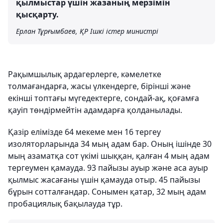
қылмыстар үшін жазаның мерзімін
қысқарту.
Ерлан Тұрғымбаев, ҚР Ішкі істер министрі
Рақымшылық ардагерлерге, кәмелетке
толмағандарға, жасы үлкендерге, бірінші және
екінші топтағы мүгедектерге, сондай-ақ, қоғамға
қауіп төндірмейтін адамдарға қолданылады.
Қазір елімізде 64 мекеме мен 16 тергеу
изоляторларында 34 мың адам бар. Оның ішінде 30
мың азаматқа сот үкімі шыққан, қалған 4 мың адам
тергеумен қамауда. 93 пайызы ауыр және аса ауыр
қылмыс жасағаны үшін қамауда отыр. 45 пайызы
бұрын сотталғандар. Сонымен қатар, 32 мың адам
пробациялық бақылауда тұр.