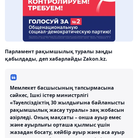
Парламент рақымшылық туралы заңды
қабылдады, деп хабарлайды Zakon.kz.
Мемлекет басшысының тапсырмасына
сәйкес, Ішкі істер министрлігі
«Тәуелсіздіктің 30 жылдығына байланысты
рақымшылық жасау туралы» заң жобасын
әзірледі. Оның мақсаты – онша ауыр емес
және ауырлығы орташа қылмыс үшін
жазадан босату, кейбір ауыр және аса ауыр