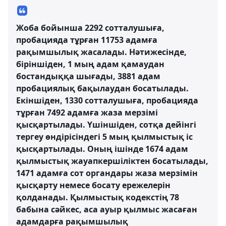
Жоба бойынша 2292 сотталушыға,
пробацияда тұрған 11753 адамға
рақымшылық жасалады. Нәтижесінде,
біріншіден, 1 мың адам қамаудан
бостандыққа шығады, 3881 адам
пробациялық бақылаудан босатылады.
Екіншіден, 1330 сотталушыға, пробацияда
тұрған 7492 адамға жаза мерзімі
қысқартылады. Үшіншіден, сотқа дейінгі
тергеу өндірісіндегі 5 мың қылмыстық іс
қысқартылады. Оның ішінде 1674 адам
қылмыстық жауапкершіліктен босатылады,
1471 адамға сот органдары жаза мерзімін
қысқарту немесе босату ережелерін
қолданады. Қылмыстық кодекстің 78
бабына сәйкес, аса ауыр қылмыс жасаған
адамдарға рақымшылық