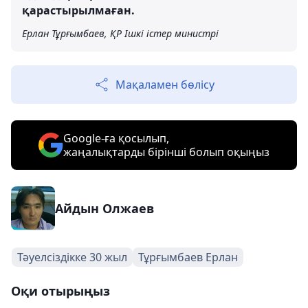
қарастырылмаған.
Ерлан Тұрғымбаев, ҚР Ішкі істер министрі
Мақаламен бөлісу
Google-ға қосылып,
жаңалықтарды бірінші болып оқыңыз
Айдын Олжаев
Тәуелсіздікке 30 жыл
Тұрғымбаев Ерлан
Оқи отырыңыз