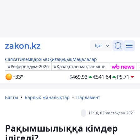
Қаз
Саясат
Әлем
Қаржы
Оқиға
Құқық
Мақалалар
#Референдум-2026
#Қазақстан мақтанышы
+33°
$
469.93
€
541.64
₽
5.71
Басты
Барлық жаңалықтар
Парламент
11:16, 02 желтоқсан 2021
Рақымшылыққа кімдер
ілігеді?