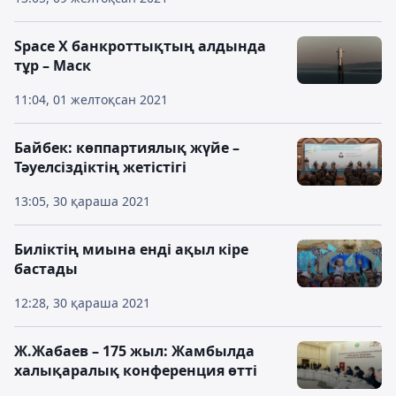
Space X банкроттықтың алдында
тұр – Маск
11:04, 01 желтоқсан 2021
Байбек: көппартиялық жүйе –
Тәуелсіздіктің жетістігі
13:05, 30 қараша 2021
Биліктің миына енді ақыл кіре
бастады
12:28, 30 қараша 2021
Ж.Жабаев – 175 жыл: Жамбылда
халықаралық конференция өтті