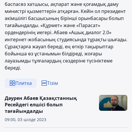
баспасөз хатшысы, ақпарат және қоғамдық даму
министрі қызметтерін атқарған. Кейін ол президент
әкімшілігі басшысының бірінші орынбасары болып
тағайындалды. «Құрмет» және «Парасат»
ордендерінің иегері. Абаев «Ашық диалог 2.0»
интернет-жобасының студиясында тұрақты шығады.
Сұрақтарға жауап береді, ең өткір тақырыптар
бойынша өз ұстанымын білдіреді, жоғары
лауазымды тұлғалардың сөздеріне түсініктеме
береді.
Плитка
Тізім
Дәурен Абаев Қазақстанның
Ресейдегі елшісі болып
тағайындалды
09:00, 03 шілде 2023