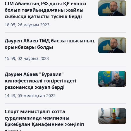
СІМ Абаевтың РФ-дағы ҚР елшісі
болып тағайындалғаны жайлы
сыбысқа қатысты түсінік берді
18:05, 26 маусым 2023
Дәурен Абаев ТМД бас хатшысының
орынбасары болды
15:59, 02 наурыз 2023
Дәурен Абаев "Еуразия"
кинофестивалі төңірегіндегі
резонансқа жауап берді
14:43, 05 желтоқсан 2022
Спорт министрлігі сотта
сурдлимпиада чемпионы
Еркебұлан Қанафиннен жеңіліп
қалды