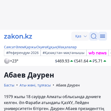
Қаз
Саясат
Әлем
Қаржы
Оқиға
Құқық
Мақалалар
#Референдум-2026
#Қазақстан мақтанышы
+23°
$
469.93
€
541.64
₽
5.71
Абаев Дәурен
Басты
Аты-жөні, тұлғасы
Абаев Дәурен
1979 жылы 18 сәуірде Алматы облысында дүниеге
келген. Әл-Фараби атындағы ҚазҰУ, Лейден
университетін бітірген. Дәурен Абаев президенттің