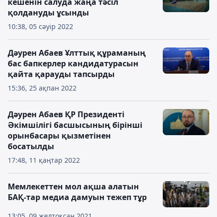
кешенін салуда жаңа тәсіл
қолдануды ұсынды
10:38, 05 сәуір 2022
Дәурен Абаев Ұлттық құраманың
бас бапкерлер кандидатурасын
қайта қарауды тапсырды
15:36, 25 ақпан 2022
Дәурен Абаев ҚР Президенті
Әкімшілігі басшысының бірінші
орынбасары қызметінен
босатылды
17:48, 11 қаңтар 2022
Мемлекеттен мол ақша алатын
БАҚ-тар медиа дамуын тежеп тұр
13:05, 09 желтоқсан 2021