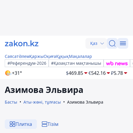
Қаз
Саясат
Әлем
Қаржы
Оқиға
Құқық
Мақалалар
#Референдум-2026
#Қазақстан мақтанышы
+31°
$
469.85
€
542.16
₽
5.78
Азимова Эльвира
Басты
Аты-жөні, тұлғасы
Азимова Эльвира
Плитка
Тізім