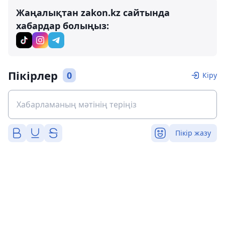
Жаңалықтан zakon.kz сайтында
хабардар болыңыз:
Пікірлер
0
Кіру
Пікір жазу