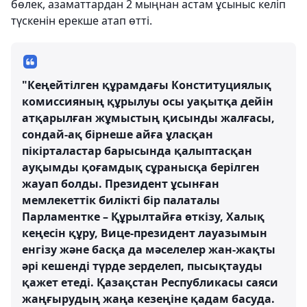
бөлек, азаматтардан 2 мыңнан астам ұсыныс келіп
түскенін ерекше атап өтті.
"Кеңейтілген құрамдағы Конституциялық
комиссияның құрылуы осы уақытқа дейін
атқарылған жұмыстың қисынды жалғасы,
сондай-ақ бірнеше айға ұласқан
пікірталастар барысында қалыптасқан
ауқымды қоғамдық сұранысқа берілген
жауап болды. Президент ұсынған
мемлекеттік билікті бір палаталы
Парламентке – Құрылтайға өткізу, Халық
кеңесін құру, Вице-президент лауазымын
енгізу және басқа да мәселелер жан-жақты
әрі кешенді түрде зерделеп, пысықтауды
қажет етеді. Қазақстан Республикасы саяси
жаңғырудың жаңа кезеңіне қадам басуда.