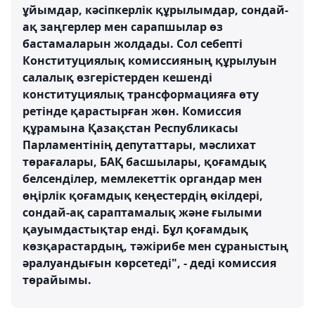
ұйымдар, кәсіпкерлік құрылымдар, сондай-
ақ заңгерлер мен сарапшылар өз
бастамаларын жолдады. Сол себепті
Конституциялық комиссияның құрылуын
салалық өзгерістерден кешенді
конституциялық трансформацияға өту
ретінде қарастырған жөн. Комиссия
құрамына Қазақстан Республикасы
Парламентінің депутаттары, мәслихат
төрағалары, БАҚ басшылары, қоғамдық
белсенділер, мемлекеттік органдар мен
өңірлік қоғамдық кеңестердің өкілдері,
сондай-ақ сараптамалық және ғылыми
қауымдастықтар енді. Бұл қоғамдық
көзқарастардың, тәжірибе мен сұраныстың
әралуандығын көрсетеді", - деді комиссия
төрайымы.