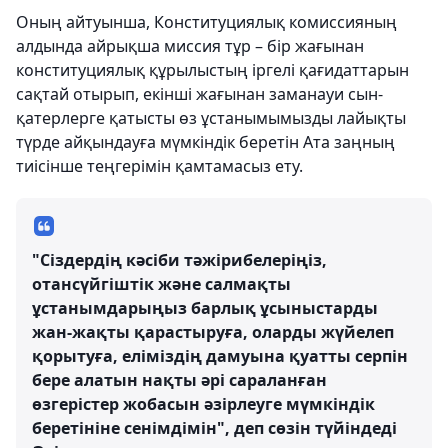
Оның айтуынша, Конституциялық комиссияның
алдында айрықша миссия тұр – бір жағынан
конституциялық құрылыстың іргелі қағидаттарын
сақтай отырып, екінші жағынан заманауи сын-
қатерлерге қатысты өз ұстанымымызды лайықты
түрде айқындауға мүмкіндік беретін Ата заңның
тиісінше теңгерімін қамтамасыз ету.
"Сіздердің кәсіби тәжірибелеріңіз,
отансүйгіштік және салмақты
ұстанымдарыңыз барлық ұсыныстарды
жан-жақты қарастыруға, оларды жүйелеп
қорытуға, еліміздің дамуына қуатты серпін
бере алатын нақты әрі сараланған
өзгерістер жобасын әзірлеуге мүмкіндік
беретініне сенімдімін", деп сөзін түйіндеді