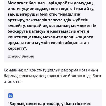
Мемлекет басшысы әрі қарайғы дамудың
институционалдық тепе-теңдікті нығайту,
заң шығарушы биліктің тиімділігін
арттыру, тежемелік тепе-теңдік жүйесін
күшейту, сондай-ақ қоғамның мемлекеттік
басқаруға қатысуын қамтамасыз ететін
конституциялық механизмдерді жаңарту
арқылы ғана мүмкін екенін айқын атап
көрсетті".
Эльвира Әзімова
Сондай-ақ ол Конституциялық реформа қоғамның
барлық саласында кең талқыға ие болғанын да баса
атап өтті.
"Барлық саяси партиялар, үкіметтік емес