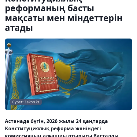
реформаның басты
мақсаты мен міндеттерін
атады
Сурет: Zakon.kz
Астанада бүгін, 2026 жылы 24 қаңтарда
Конституциялық реформа жөніндегі
комиссияның алғашқы отырысы басталды.