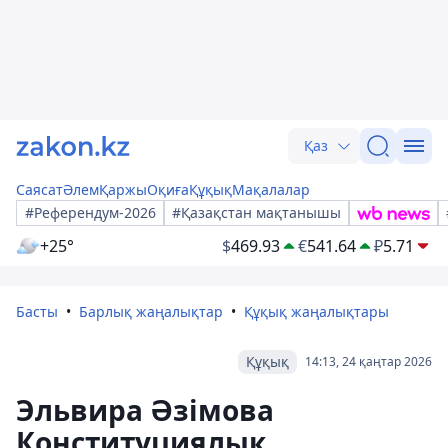
Қаз
Саясат
Әлем
Қаржы
Оқиға
Құқық
Мақалалар
#Референдум-2026
#Қазақстан мақтанышы
+25°
$
469.93
€
541.64
₽
5.71
Басты
Барлық жаңалықтар
Құқық жаңалықтары
Құқық
14:13, 24 қаңтар 2026
Эльвира Әзімова
Конституциялық