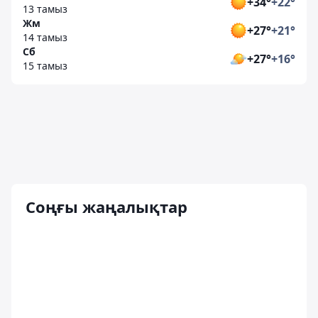
+34°
+22°
13 тамыз
Жм
+27°
+21°
14 тамыз
Сб
+27°
+16°
15 тамыз
Соңғы жаңалықтар