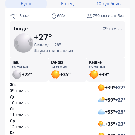
Бүгін
Ертең
10 күн бойы
1.5 м/с
60%
759 мм сын.бағ.
Түнде
09 тамыз
+27°
Сезіледі +28°
Жауын шашынсыз
Таң
Күндіз
Кешке
09 тамыз
09 тамыз
09 тамыз
+22°
+35°
+39°
Жс
+39°
+22°
09 тамыз
Дс
+39°
+27°
10 тамыз
Сс
+33°
+26°
11 тамыз
Ср
+35°
+23°
12 тамыз
Бс