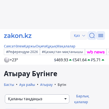
Қаз
Саясат
Әлем
Қаржы
Оқиға
Құқық
Мақалалар
#Референдум-2026
#Қазақстан мақтанышы
+23°
$
469.93
€
541.64
₽
5.71
Атырау Бүгінге
Басты
Ауа райы
Атырау
Бүгін
Барлық
Қаланы таңдаңыз
қалалар