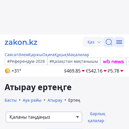
Қаз
Саясат
Әлем
Қаржы
Оқиға
Құқық
Мақалалар
#Референдум-2026
#Қазақстан мақтанышы
+31°
$
469.85
€
542.16
₽
5.78
Атырау ертеңге
Басты
Ауа райы
Атырау
Ертең
Барлық
Қаланы таңдаңыз
қалалар