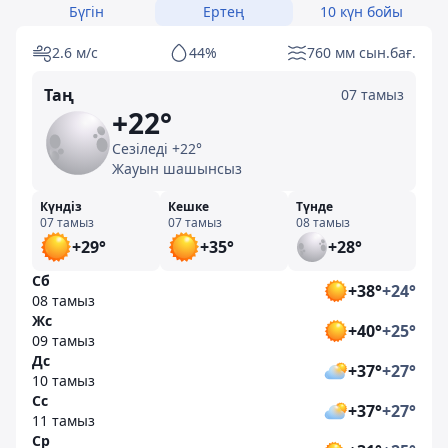
Бүгін
Ертең
10 күн бойы
2.6 м/с
44%
760 мм сын.бағ.
Таң
07 тамыз
+22°
Сезіледі +22°
Жауын шашынсыз
Күндіз
Кешке
Түнде
07 тамыз
07 тамыз
08 тамыз
+29°
+35°
+28°
Сб
+38°
+24°
08 тамыз
Жс
+40°
+25°
09 тамыз
Дс
+37°
+27°
10 тамыз
Сс
+37°
+27°
11 тамыз
Ср