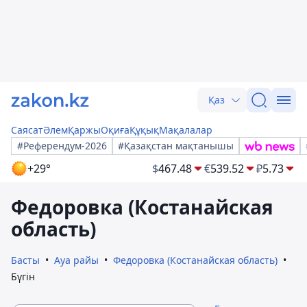
Қаз
Саясат
Әлем
Қаржы
Оқиға
Құқық
Мақалалар
#Референдум-2026
#Қазақстан мақтанышы
+29°
$
467.48
€
539.52
₽
5.73
Федоровка (Костанайская
область)
Басты
Ауа райы
Федоровка (Костанайская область)
Бүгін