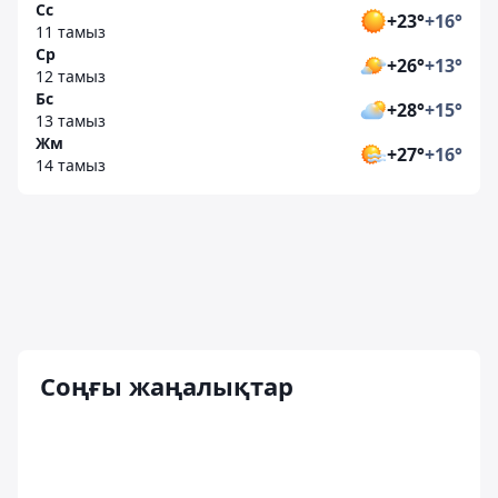
Сс
+23°
+16°
11 тамыз
Ср
+26°
+13°
12 тамыз
Бс
+28°
+15°
13 тамыз
Жм
+27°
+16°
14 тамыз
Соңғы жаңалықтар