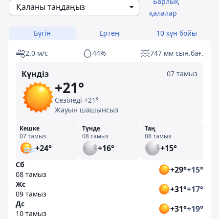
Барлық
Қаланы таңдаңыз
қалалар
Бүгін
Ертең
10 күн бойы
2.0 м/с
44%
747 мм сын.бағ.
Күндіз
07 тамыз
+21°
Сезіледі +21°
Жауын шашынсыз
Кешке
Түнде
Таң
07 тамыз
08 тамыз
08 тамыз
+24°
+16°
+15°
Сб
+29°
+15°
08 тамыз
Жс
+31°
+17°
09 тамыз
Дс
+31°
+19°
10 тамыз