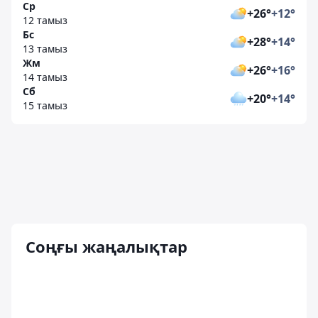
Ср
+26°
+12°
12 тамыз
Бс
+28°
+14°
13 тамыз
Жм
+26°
+16°
14 тамыз
Сб
+20°
+14°
15 тамыз
Соңғы жаңалықтар