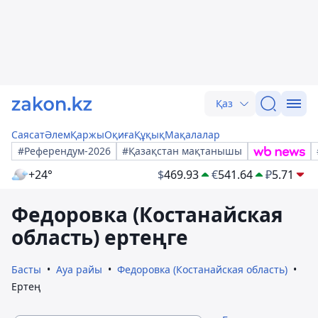
Қаз
Саясат
Әлем
Қаржы
Оқиға
Құқық
Мақалалар
#Референдум-2026
#Қазақстан мақтанышы
+24°
$
469.93
€
541.64
₽
5.71
Федоровка (Костанайская
область) ертеңге
Басты
Ауа райы
Федоровка (Костанайская область)
Ертең