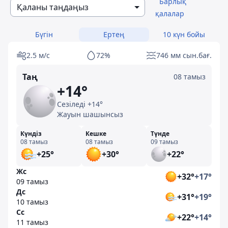
Барлық
Қаланы таңдаңыз
қалалар
Бүгін
Ертең
10 күн бойы
2.5 м/с
72%
746 мм сын.бағ.
Таң
08 тамыз
+14°
Сезіледі +14°
Жауын шашынсыз
Күндіз
Кешке
Түнде
08 тамыз
08 тамыз
09 тамыз
+25°
+30°
+22°
Жс
+32°
+17°
09 тамыз
Дс
+31°
+19°
10 тамыз
Сс
+22°
+14°
11 тамыз