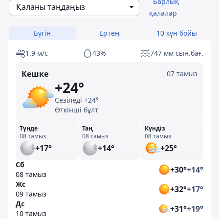
Барлық
Қаланы таңдаңыз
қалалар
Бүгін
Ертең
10 күн бойы
1.9 м/с
43%
747 мм сын.бағ.
Кешке
07 тамыз
+24°
Сезіледі +24°
Өткінші бұлт
Түнде
Таң
Күндіз
08 тамыз
08 тамыз
08 тамыз
+17°
+14°
+25°
Сб
+30°
+14°
08 тамыз
Жс
+32°
+17°
09 тамыз
Дс
+31°
+19°
10 тамыз