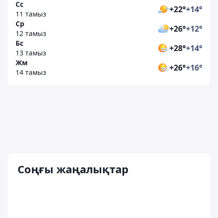
Сс
+22°
+14°
11 тамыз
Ср
+26°
+12°
12 тамыз
Бс
+28°
+14°
13 тамыз
Жм
+26°
+16°
14 тамыз
Соңғы жаңалықтар