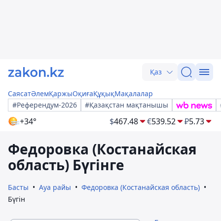
Қаз
Саясат
Әлем
Қаржы
Оқиға
Құқық
Мақалалар
#Референдум-2026
#Қазақстан мақтанышы
+34°
$
467.48
€
539.52
₽
5.73
Федоровка (Костанайская
область) Бүгінге
Басты
Ауа райы
Федоровка (Костанайская область)
Бүгін