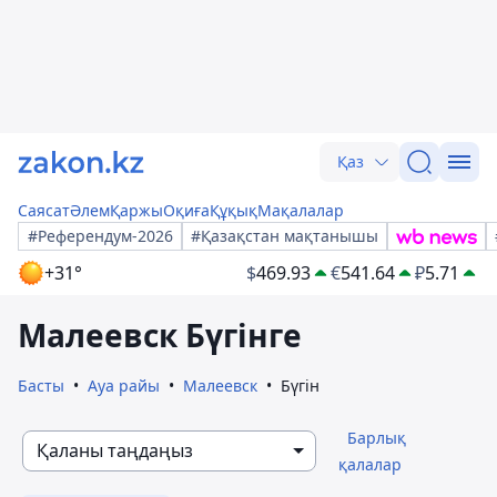
Қаз
Саясат
Әлем
Қаржы
Оқиға
Құқық
Мақалалар
#Референдум-2026
#Қазақстан мақтанышы
+31°
$
469.93
€
541.64
₽
5.71
Малеевск Бүгінге
Басты
Ауа райы
Малеевск
Бүгін
Барлық
Қаланы таңдаңыз
қалалар