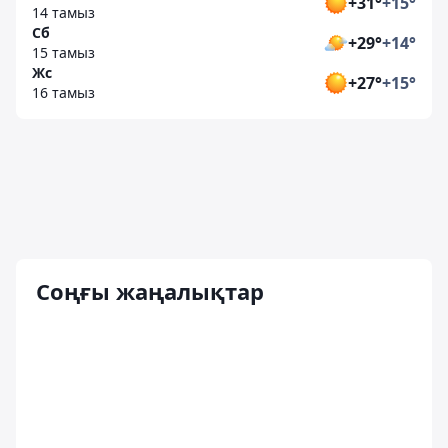
+31°
+15°
14 тамыз
Сб
+29°
+14°
15 тамыз
Жс
+27°
+15°
16 тамыз
Соңғы жаңалықтар