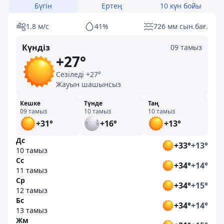
Бүгін
Ертең
10 күн бойы
1.8 м/с
41%
726 мм сын.бағ.
Күндіз
09 тамыз
+27°
Сезіледі +27°
Жауын шашынсыз
Кешке
Түнде
Таң
09 тамыз
10 тамыз
10 тамыз
+31°
+16°
+13°
Дс
+33°
+13°
10 тамыз
Сс
+34°
+14°
11 тамыз
Ср
+34°
+15°
12 тамыз
Бс
+34°
+14°
13 тамыз
Жм