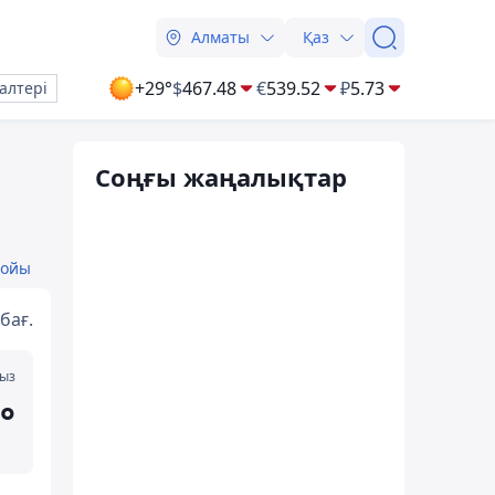
Алматы
Қаз
+29°
$
467.48
€
539.52
₽
5.73
алтері
Соңғы жаңалықтар
бойы
бағ.
мыз
°