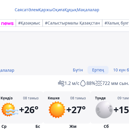
Саясат
Әлем
Қаржы
Оқиға
Құқық
Мақалалар
#Қазақмыс
#Салыстырмалы Қазақстан
#Халық бухг
Бүгін
Ертең
10 күн 
қалалар
1.2 м/с
88%
722 мм сын.
Күндіз
08 тамыз
Кешке
08 тамыз
Түнде
09 та
+26°
+27°
+15
Ср
Бс
Жм
Сб