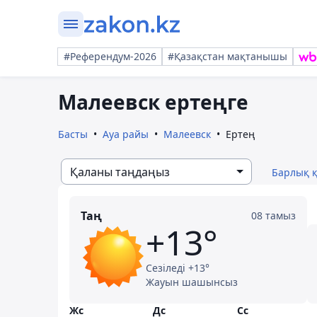
#Референдум-2026
#Қазақстан мақтанышы
Малеевск ертеңге
Басты
Ауа райы
Малеевск
Ертең
Қаланы таңдаңыз
Барлық 
Таң
08 тамыз
+13°
Сезіледі +13°
Жауын шашынсыз
Жс
Дс
Сс