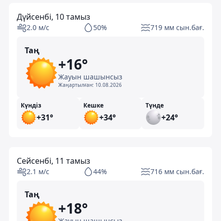
Дүйсенбі, 10 тамыз
2.0 м/с
50%
719 мм сын.бағ.
Таң
+16°
Жауын шашынсыз
Жаңартылған:
10.08.2026
Күндіз
Кешке
Түнде
+31°
+34°
+24°
Сейсенбі, 11 тамыз
2.1 м/с
44%
716 мм сын.бағ.
Таң
+18°
Жауын шашынсыз