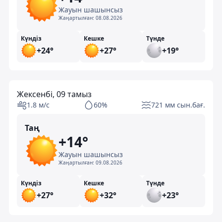
Жауын шашынсыз
Жаңартылған:
08.08.2026
Күндіз
Кешке
Түнде
+24°
+27°
+19°
Жексенбі, 09 тамыз
1.8 м/с
60%
721 мм сын.бағ.
Таң
+14°
Жауын шашынсыз
Жаңартылған:
09.08.2026
Күндіз
Кешке
Түнде
+27°
+32°
+23°