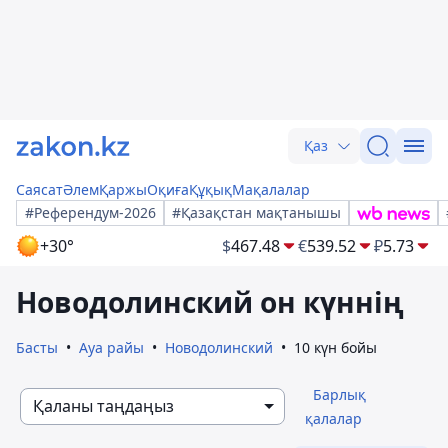
Қаз
Саясат
Әлем
Қаржы
Оқиға
Құқық
Мақалалар
#Референдум-2026
#Қазақстан мақтанышы
+30°
$
467.48
€
539.52
₽
5.73
Новодолинский он күннің
Басты
Ауа райы
Новодолинский
10 күн бойы
Барлық
Қаланы таңдаңыз
қалалар