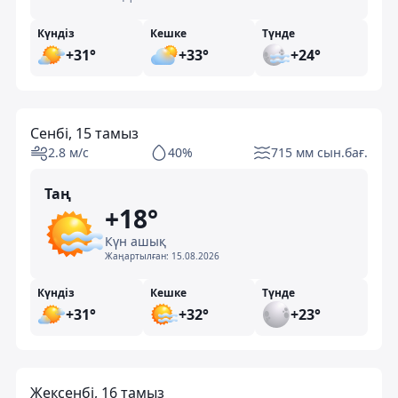
Күндіз
Кешке
Түнде
+31°
+33°
+24°
Сенбі, 15 тамыз
2.8 м/с
40%
715 мм сын.бағ.
Таң
+18°
Күн ашық
Жаңартылған:
15.08.2026
Күндіз
Кешке
Түнде
+31°
+32°
+23°
Жексенбі, 16 тамыз