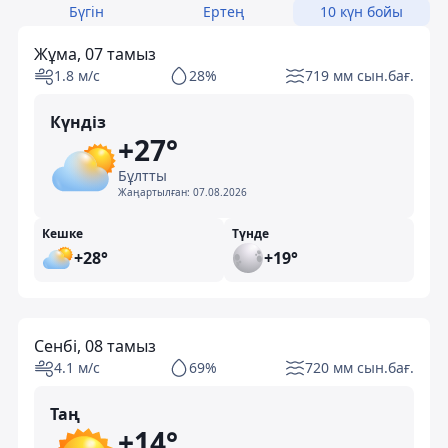
Бүгін
Ертең
10 күн бойы
Жұма, 07 тамыз
1.8 м/с
28%
719 мм сын.бағ.
Күндіз
+27°
Бұлтты
Жаңартылған:
07.08.2026
Кешке
Түнде
+28°
+19°
Сенбі, 08 тамыз
4.1 м/с
69%
720 мм сын.бағ.
Таң
+14°