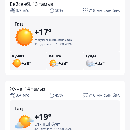
Бейсенбі, 13 тамыз
3.7 м/с
50%
718 мм сын.бағ.
Таң
+17°
Жауын шашынсыз
Жаңартылған:
13.08.2026
Күндіз
Кешке
Түнде
+30°
+33°
+23°
Жұма, 14 тамыз
3.4 м/с
49%
716 мм сын.бағ.
Таң
+19°
Өткінші бұлт
Жаңартылған:
14.08.2026