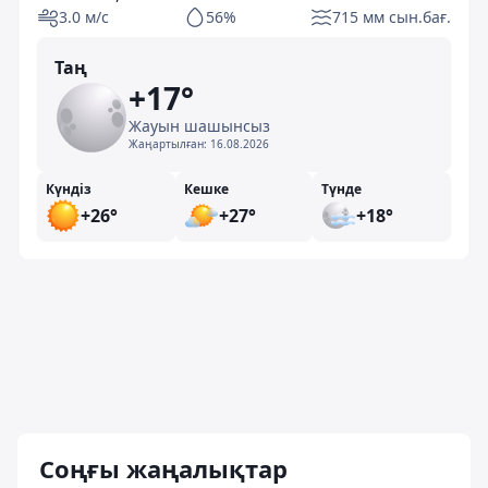
3.0 м/с
56%
715 мм сын.бағ.
Таң
+17°
Жауын шашынсыз
Жаңартылған:
16.08.2026
Күндіз
Кешке
Түнде
+26°
+27°
+18°
Соңғы жаңалықтар