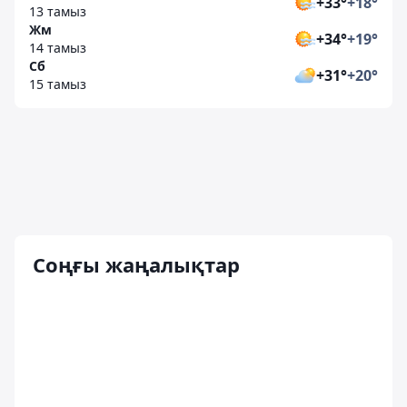
+33°
+18°
13 тамыз
Жм
+34°
+19°
14 тамыз
Сб
+31°
+20°
15 тамыз
Соңғы жаңалықтар