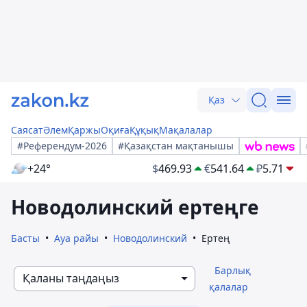
Қаз
Саясат
Әлем
Қаржы
Оқиға
Құқық
Мақалалар
#Референдум-2026
#Қазақстан мақтанышы
+24°
$
469.93
€
541.64
₽
5.71
Новодолинский ертеңге
Басты
Ауа райы
Новодолинский
Ертең
Барлық
Қаланы таңдаңыз
қалалар