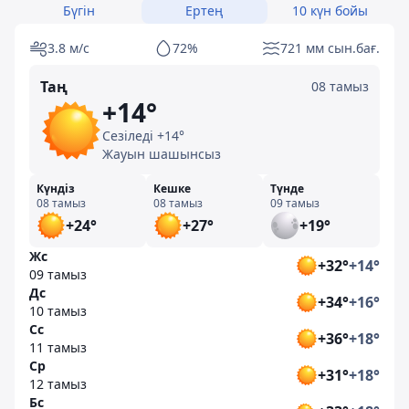
Бүгін
Ертең
10 күн бойы
3.8 м/с
72%
721 мм сын.бағ.
Таң
08 тамыз
+14°
Сезіледі +14°
Жауын шашынсыз
Күндіз
Кешке
Түнде
08 тамыз
08 тамыз
09 тамыз
+24°
+27°
+19°
Жс
+32°
+14°
09 тамыз
Дс
+34°
+16°
10 тамыз
Сс
+36°
+18°
11 тамыз
Ср
+31°
+18°
12 тамыз
Бс