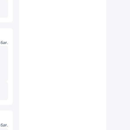
бағ.
бағ.