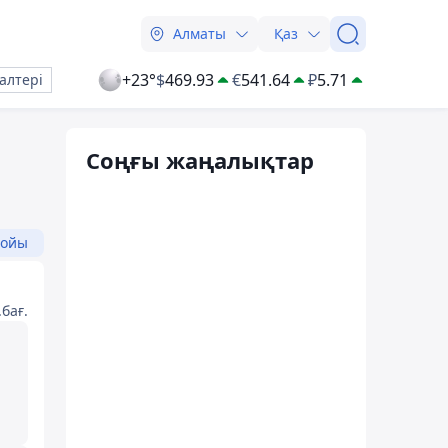
Алматы
Қаз
+23°
$
469.93
€
541.64
₽
5.71
алтері
Соңғы жаңалықтар
бойы
бағ.