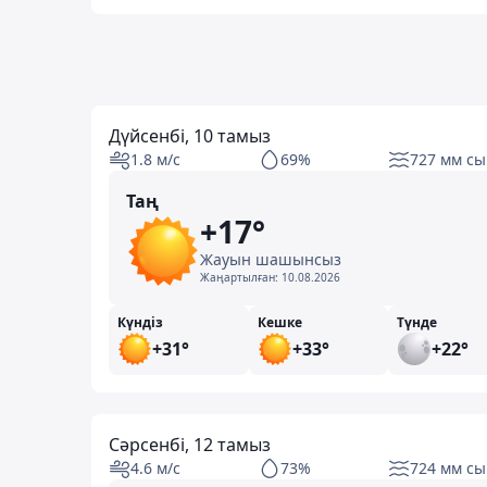
Дүйсенбі, 10 тамыз
1.8 м/с
69%
727 мм сы
Таң
+17°
Жауын шашынсыз
Жаңартылған:
10.08.2026
Күндіз
Кешке
Түнде
+31°
+33°
+22°
Сәрсенбі, 12 тамыз
4.6 м/с
73%
724 мм сы