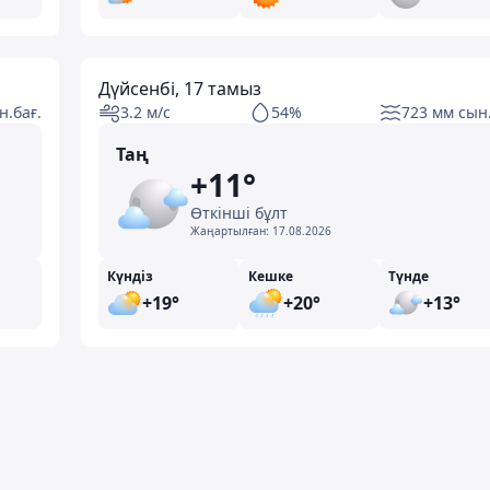
Дүйсенбі, 17 тамыз
н.бағ.
3.2 м/с
54%
723 мм сын.
Таң
+11°
Өткінші бұлт
Жаңартылған:
17.08.2026
Күндіз
Кешке
Түнде
+19°
+20°
+13°