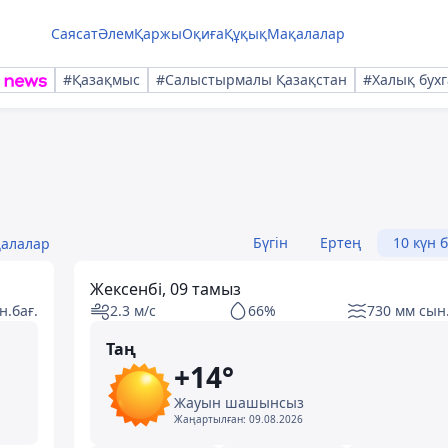
Саясат
Әлем
Қаржы
Оқиға
Құқық
Мақалалар
#Қазақмыс
#Салыстырмалы Қазақстан
#Халық бухг
Бүгін
Ертең
10 күн 
қалалар
Жексенбі, 09 тамыз
н.бағ.
2.3 м/с
66%
730 мм сын.
Таң
+14°
Жауын шашынсыз
Жаңартылған:
09.08.2026