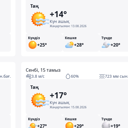
Таң
+14°
Күн ашық
Жаңартылған:
13.08.2026
Күндіз
Кешке
Түнде
+25°
+28°
+20°
Сенбі, 15 тамыз
н.бағ.
3.8 м/с
60%
723 мм сын.
Таң
+17°
Күн ашық
Жаңартылған:
15.08.2026
Күндіз
Кешке
Түнде
+27°
+29°
+19°