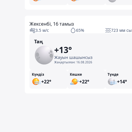
Жексенбі, 16 тамыз
3.5 м/с
65%
723 мм сы
Таң
+13°
Жауын шашынсыз
Жаңартылған:
16.08.2026
Күндіз
Кешке
Түнде
+22°
+22°
+14°