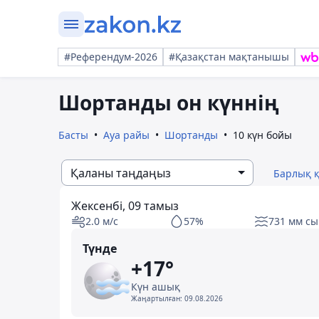
#Референдум-2026
#Қазақстан мақтанышы
Шортанды он күннің
Басты
Ауа райы
Шортанды
10 күн бойы
Қаланы таңдаңыз
Барлық 
Жексенбі, 09 тамыз
2.0 м/с
57%
731 мм сы
Түнде
+17°
Күн ашық
Жаңартылған:
09.08.2026