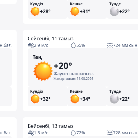
Күндіз
Кешке
Түнде
+28°
+31°
+22°
Сейсенбі, 11 тамыз
н.бағ.
2.9 м/с
55%
724 мм сын.
Таң
+20°
Жауын шашынсыз
Жаңартылған:
11.08.2026
Күндіз
Кешке
Түнде
+32°
+34°
+22°
Бейсенбі, 13 тамыз
н.бағ.
1.3 м/с
72%
728 мм сын.