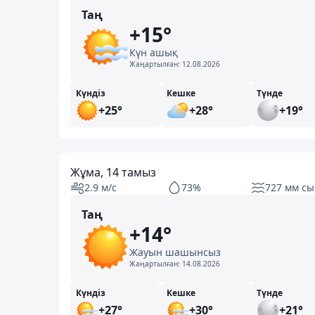
Таң
+15°
Күн ашық
Жаңартылған:
12.08.2026
Күндіз
Кешке
Түнде
+25°
+28°
+19°
Жұма, 14 тамыз
2.9 м/с
73%
727 мм сы
Таң
+14°
Жауын шашынсыз
Жаңартылған:
14.08.2026
Күндіз
Кешке
Түнде
+27°
+30°
+21°