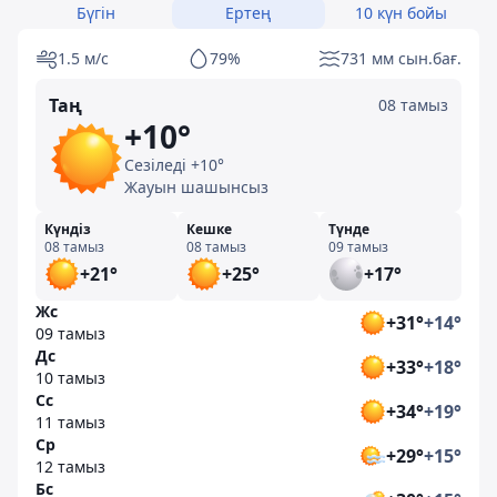
Бүгін
Ертең
10 күн бойы
1.5 м/с
79%
731 мм сын.бағ.
Таң
08 тамыз
+10°
Сезіледі +10°
Жауын шашынсыз
Күндіз
Кешке
Түнде
08 тамыз
08 тамыз
09 тамыз
+21°
+25°
+17°
Жс
+31°
+14°
09 тамыз
Дс
+33°
+18°
10 тамыз
Сс
+34°
+19°
11 тамыз
Ср
+29°
+15°
12 тамыз
Бс