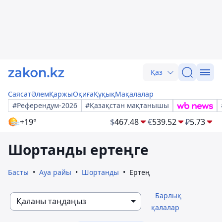
Қаз
Саясат
Әлем
Қаржы
Оқиға
Құқық
Мақалалар
#Референдум-2026
#Қазақстан мақтанышы
+19°
$
467.48
€
539.52
₽
5.73
Шортанды ертеңге
Басты
Ауа райы
Шортанды
Ертең
Барлық
Қаланы таңдаңыз
қалалар