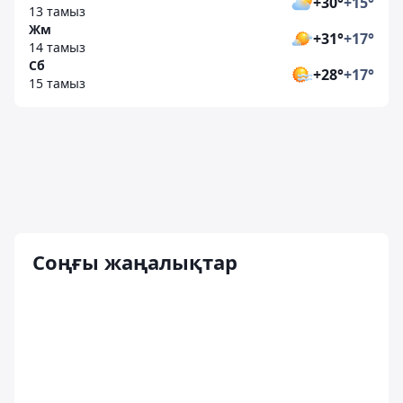
+30°
+15°
13 тамыз
Жм
+31°
+17°
14 тамыз
Сб
+28°
+17°
15 тамыз
Соңғы жаңалықтар