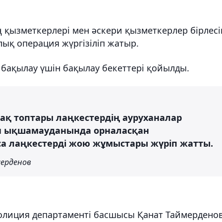
 қызметкерлері мен әскери қызметкерлер бірлесі
ық операция жүргізіліп жатыр.
бақылау үшін бақылау бекеттері қойылды.
қ топтары лаңкестердің ауруханалар
н ықшамауданында орналасқан
а лаңкестерді жою жұмыстары жүріп жатты.
ерденов
полиция департаменті басшысы Қанат Таймердено