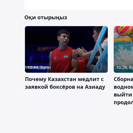
Оқи отырыңыз
10:44, Бүгін
10:28, Б
Почему Казахстан медлит с
Сборна
заявкой боксёров на Азиаду
водном
выйти 
продо