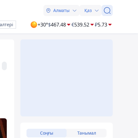
Алматы
Қаз
+30°
$
467.48
€
539.52
₽
5.73
алтері
Соңғы
Танымал