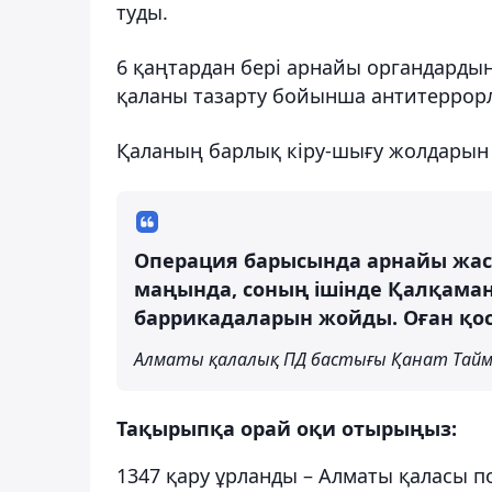
туды.
6 қаңтардан бері арнайы органдардың
қаланы тазарту бойынша антитеррорл
Қаланың барлық кіру-шығу жолдарын 
Операция барысында арнайы жаса
маңында, соның ішінде Қалқама
баррикадаларын жойды. Оған қос
Алматы қалалық ПД бастығы Қанат Тайм
Тақырыпқа орай оқи отырыңыз:
1347 қару ұрланды – Алматы қаласы 