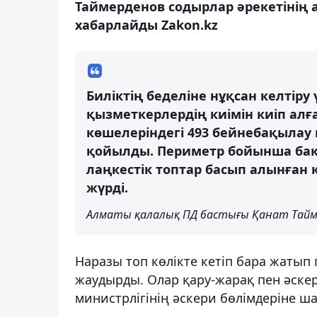
Таймерденов содырлар әрекетінің
хабарлайды Zakon.kz
Биліктің беделіне нұқсан келтір
қызметкерлердің киімін киіп алғ
көшелеріндегі 493 бейнебақылау
қойылды. Периметр бойынша бақ
лаңкестік топтар басып алынған 
жүрді.
Алматы қалалық ПД бастығы Қанат Тайм
Наразы топ көлікте кетіп бара жатып
жаудырды. Олар қару-жарақ пен әске
министрлігінің әскери бөлімдеріне ш