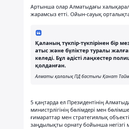
Артынша олар Алматыдағы халықарал
жарамсыз етті. Ойын-сауық орталықт
Қаланың түкпір-түкпірінен бір м
атыс және бүліктер туралы жалға
келеді. Бұл әдісті лаңкестер по
қолданған.
Алматы қалалық ПД бастығы Қанат Тайм
5 қаңтарда ел Президентінің Алматыд
министрлігінің бөлімдері мен бөлімше
ғимараттар мен стратегиялық объекті
заңдылықты орнату бойынша негізгі 