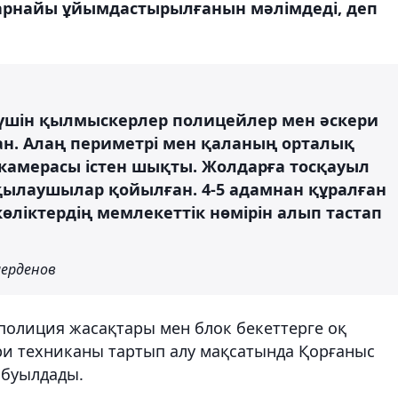
 арнайы ұйымдастырылғанын мәлімдеді, деп
у үшін қылмыскерлер полицейлер мен әскери
ан. Алаң периметрі мен қаланың орталық
 камерасы істен шықты. Жолдарға тосқауыл
ылаушылар қойылған. 4-5 адамнан құралған
көліктердің мемлекеттік нөмірін алып тастап
ерденов
 полиция жасақтары мен блок бекеттерге оқ
ри техниканы тартып алу мақсатында Қорғаныс
абуылдады.