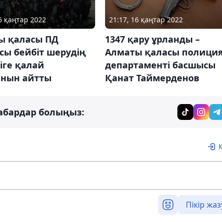
16 қаңтар 2022
21:17, 16 қаңтар 2022
ы қаласы ПД
1347 қару ұрланды –
сы бейбіт шерудің
Алматы қаласы полици
іге қалай
департаменті басшысы
анын айтты
Қанат Таймерденов
абардар болыңыз:
Пікір жаз