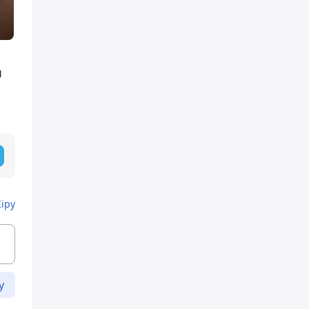
я
Кіру
у