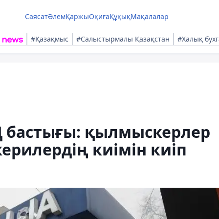
Саясат
Әлем
Қаржы
Оқиға
Құқық
Мақалалар
#Қазақмыс
#Салыстырмалы Қазақстан
#Халық бухг
 бастығы: қылмыскерлер
ерилердің киімін киіп