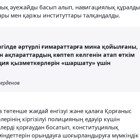
ық әуежайды басып алып, навигациялық құралды
ары мен қаржы институттары талқандалды.
езгілде әртүрлі ғимараттарға мина қойылғаны,
н ақпараттардың көптеп келгенін атап өткім
лиция қызметкерлерін «шаршату» үшін
ерденов
а төтенше жағдай енгізуі және қалаға Қорғаныс
лерінің кіргізілуі полицияның едәуір күшін
лерді қорғаудан босатып, конституциялық
міндеттерін орындауға шоғырландыруға мүмкіндік