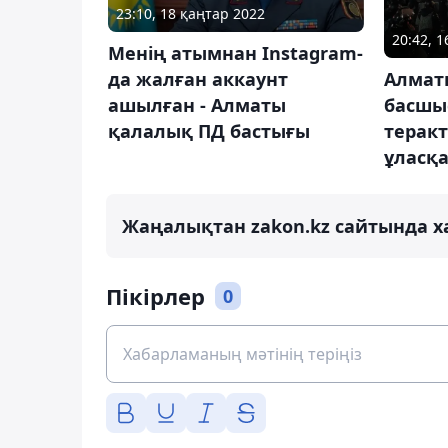
23:10, 18 қаңтар 2022
20:42, 
Менің атымнан Instagram-
да жалған аккаунт
Алмат
ашылған - Алматы
басшы
қалалық ПД бастығы
теракт
ұласқ
Жаңалықтан zakon.kz сайтында х
Пікірлер
0