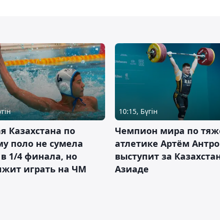
үгін
10:15, Бүгін
я Казахстана по
Чемпион мира по тяж
у поло не сумела
атлетике Артём Антро
в 1/4 финала, но
выступит за Казахста
лжит играть на ЧМ
Азиаде