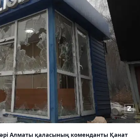
 әрі Алматы қаласының коменданты Қанат