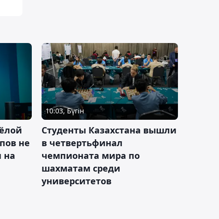
10:03, Бүгін
ёлой
Студенты Казахстана вышли
пов не
в четвертьфинал
н на
чемпионата мира по
шахматам среди
университетов