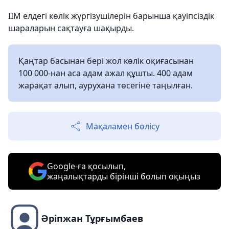
ІІМ елдегі көлік жүргізушілерін барынша қауіпсіздік
шараларын сақтауға шақырды.
Қаңтар басынан бері жол көлік оқиғасынан
100 000-нан аса адам ажал құшты. 400 адам
жарақат алып, аурухана төсегіне таңылған.
Мақаламен бөлісу
Google-ға қосылып,
жаңалықтарды бірінші болып оқыңыз
Әріпжан Тұрғымбаев