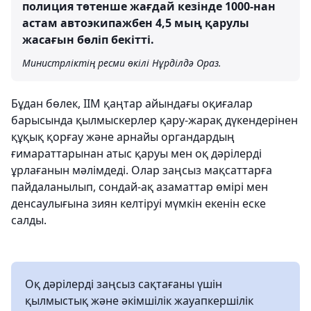
полиция төтенше жағдай кезінде 1000-нан
астам автоэкипажбен 4,5 мың қарулы
жасағын бөліп бекітті.
Министрліктің ресми өкілі Нұрділдә Ораз.
Бұдан бөлек, ІІМ қаңтар айындағы оқиғалар
барысында қылмыскерлер қару-жарақ дүкендерінен
құқық қорғау және арнайы органдардың
ғимараттарынан атыс қаруы мен оқ дәрілерді
ұрлағанын мәлімдеді. Олар заңсыз мақсаттарға
пайдаланылып, сондай-ақ азаматтар өмірі мен
денсаулығына зиян келтіруі мүмкін екенін еске
салды.
Оқ дәрілерді заңсыз сақтағаны үшін
қылмыстық және әкімшілік жауапкершілік