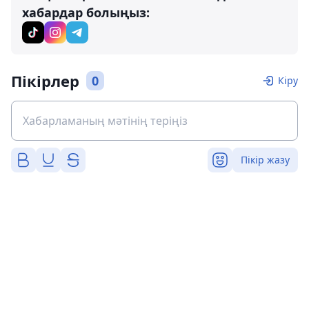
хабардар болыңыз:
Пікірлер
0
Кіру
Пікір жазу