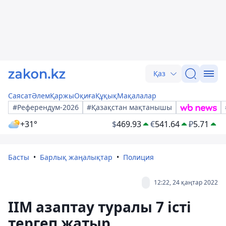
Қаз
Саясат
Әлем
Қаржы
Оқиға
Құқық
Мақалалар
#Референдум-2026
#Қазақстан мақтанышы
+31°
$
469.93
€
541.64
₽
5.71
Басты
Барлық жаңалықтар
Полиция
12:22, 24 қаңтар 2022
ІІМ азаптау туралы 7 істі
тергеп жатыр