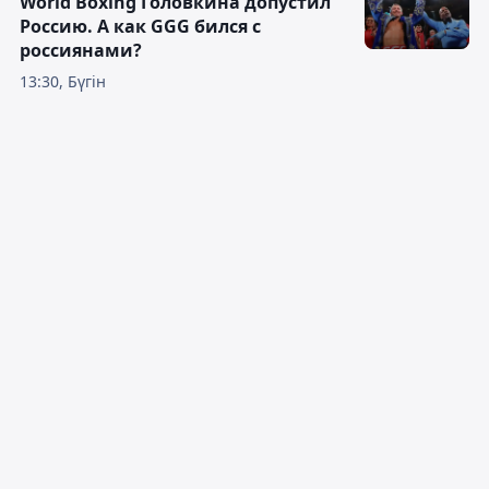
World Boxing Головкина допустил
Россию. А как GGG бился с
россиянами?
13:30, Бүгін