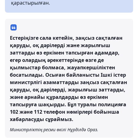
қарастырылған.
Естеріңізге сала кетейін, заңсыз сақталған
қаруды, оқ дәрілерді және жарылғыш
заттарды өз еркімен тапсырған адамдар,
егер олардың әрекеттерінде өзге де
қылмыстар болмаса, жауапкершіліктен
босатылады. Осыған байланысты Ішкі істер
министрлігі азаматтарды заңсыз сақталған
қаруды, оқ дәрілерді, жарылғыш заттарды,
және арнайы құралдарды өз еркімен
тапсыруға шақырды. Бұл туралы полицияға
102 және 112 телефон нөмірлері бойынша
хабарласуды сұраймыз.
Министрліктің ресми өкілі Нұрділдә Ораз.