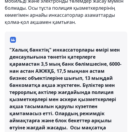
мобильді және электронды төлемдер жасау мүмкін
болмады. Осы тұста полиция қызметкерлерінің
көмегімен арнайы инкассаторлар азаматтарды
қолма-қол ақшамен қамтыған.
"Халық банктің" инкассаторлары өмірі мен
денсаулығына төнетін қатерлерге
қарамастан 3,5 мың банк бөлімшесіне, 6000-
нан астан АЖЖҚБ, 17,5 мыңнан астам
бизнес объектілеріне шығып, 13 мыңдай
банкоматқа ақша жүктеген. Бүліктер мен
террорлық актілер жағдайында полиция
қызметкерлері мен әскери қызметкерлері
ақша тасымалын қарулы күзетпен
қамтамасыз етті. Олардың режимдік
аймақтарға және блок бекеттер арқылы
өтуіне жағдай жасады. Осы мақсатқа