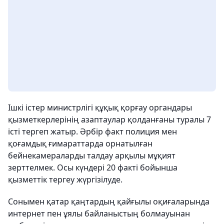
Ішкі істер министрлігі құқық қорғау органдары
қызметкерлерінің азаптаулар қолданғаны туралы 7
істі тергеп жатыр. Әрбір факт полиция мен
қоғамдық ғимараттарда орнатылған
бейнекамераларды талдау арқылы мұқият
зерттелмек. Осы күндері 20 факті бойынша
қызметтік тергеу жүргізілуде.
Сонымен қатар қаңтардың қайғылы оқиғаларында
интернет пен ұялы байланыстың болмауынан