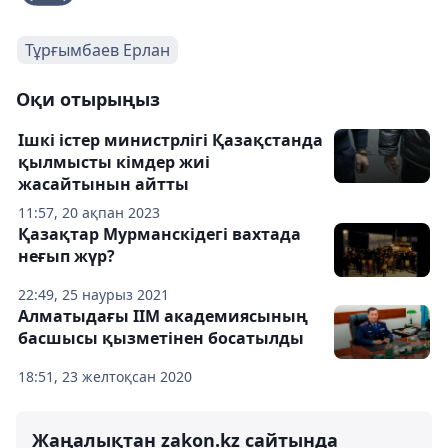
Тұрғымбаев Ерлан
Оқи отырыңыз
Ішкі істер министрлігі Қазақстанда
қылмысты кімдер жиі
жасайтынын айтты
11:57, 20 ақпан 2023
Қазақтар Мурманскідегі вахтада
неғып жүр?
22:49, 25 наурыз 2021
Алматыдағы ІІМ академиясының
басшысы қызметінен босатылды
18:51, 23 желтоқсан 2020
Жаңалықтан zakon.kz сайтында