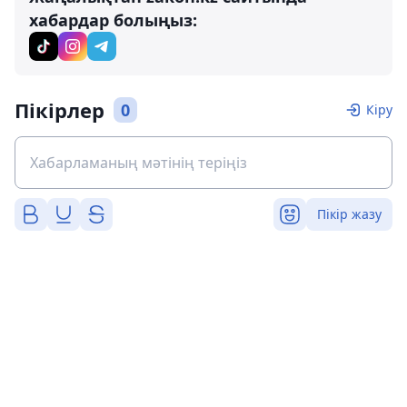
хабардар болыңыз:
Пікірлер
0
Кіру
Пікір жазу