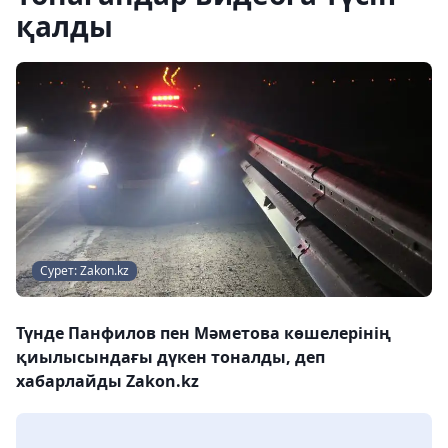
қалды
Сурет: Zakon.kz
Түнде Панфилов пен Мәметова көшелерінің
қиылысындағы дүкен тоналды, деп
хабарлайды Zakon.kz