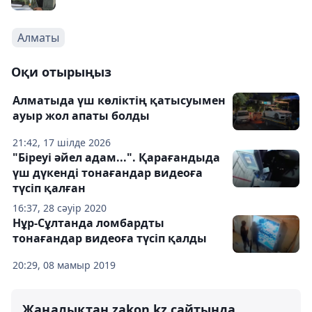
Алматы
Оқи отырыңыз
Алматыда үш көліктің қатысуымен
ауыр жол апаты болды
21:42, 17 шілде 2026
"Біреуі әйел адам...". Қарағандыда
үш дүкенді тонағандар видеоға
түсіп қалған
16:37, 28 сәуір 2020
Нұр-Сұлтанда ломбардты
тонағандар видеоға түсіп қалды
20:29, 08 мамыр 2019
Жаңалықтан zakon.kz сайтында