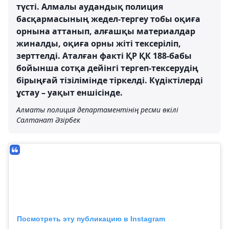
түсті. Алмалы аудандық полиция
басқармасының жедел-тергеу тобы оқиға
орнына аттанып, алғашқы материалдар
жиналды, оқиға орны жіті тексеріліп,
зерттелді. Аталған факті ҚР ҚК 188-бабы
бойынша сотқа дейінгі тергеп-тексерудің
бірыңғай тізілімінде тіркелді. Күдіктілерді
ұстау – уақыт еншісінде.
Алматы полиция департаментінің ресми өкілі
Салтанат Әзірбек
Посмотреть эту публикацию в Instagram