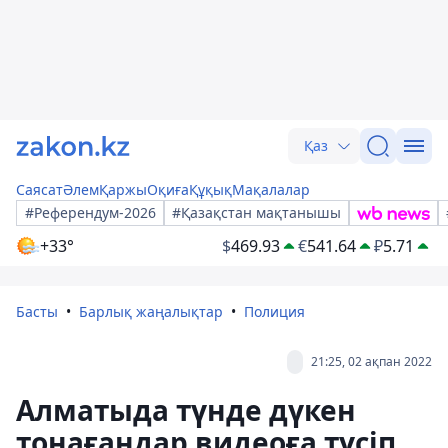
Қаз
Саясат
Әлем
Қаржы
Оқиға
Құқық
Мақалалар
#Референдум-2026
#Қазақстан мақтанышы
+33°
$
469.93
€
541.64
₽
5.71
Басты
Барлық жаңалықтар
Полиция
21:25, 02 ақпан 2022
Алматыда түнде дүкен
тонағандар видеоға түсіп