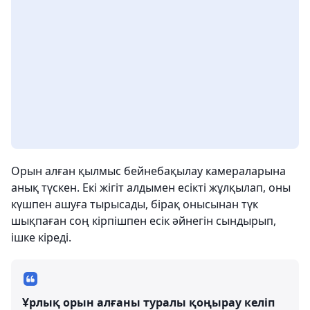
Орын алған қылмыс бейнебақылау камераларына
анық түскен. Екі жігіт алдымен есікті жұлқылап, оны
күшпен ашуға тырысады, бірақ онысынан түк
шықпаған соң кірпішпен есік әйнегін сындырып,
ішке кіреді.
Ұрлық орын алғаны туралы қоңырау келіп