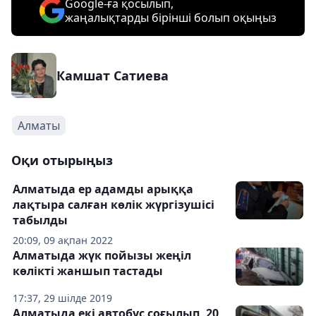
Google-ға қосылып,
жаңалықтарды бірінші болып оқыңыз
Камшат Сатиева
Алматы
Оқи отырыңыз
Алматыда ер адамды арыққа
лақтыра салған көлік жүргізушісі
табылды
20:09, 09 ақпан 2022
Алматыда жүк пойызы жеңіл
көлікті жаншып тастады
17:37, 29 шілде 2019
Алматыда екі автобус соғылып, 20