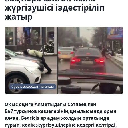
жүргізушісі іздестіріліп
жатыр
Сурет: видеодан алынды
Оқыс оқиға Алматыдағы Сәтпаев пен
Байтұрсынов көшелерінің қиылысында орын
алған. Белгісіз ер адам жолдың ортасында
тұрып, көлік жүргізушілеріне кедергі келтірді,