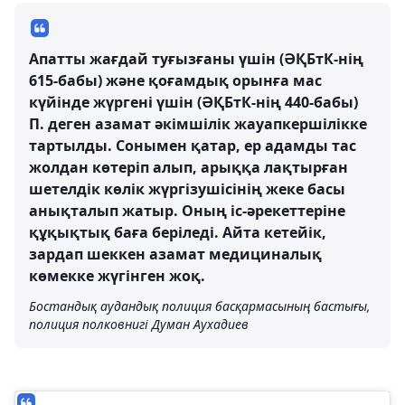
Апатты жағдай туғызғаны үшін (ӘҚБтК-нің
615-бабы) және қоғамдық орынға мас
күйінде жүргені үшін (ӘҚБтК-нің 440-бабы)
П. деген азамат әкімшілік жауапкершілікке
тартылды. Сонымен қатар, ер адамды тас
жолдан көтеріп алып, арыққа лақтырған
шетелдік көлік жүргізушісінің жеке басы
анықталып жатыр. Оның іс-әрекеттеріне
құқықтық баға беріледі. Айта кетейік,
зардап шеккен азамат медициналық
көмекке жүгінген жоқ.
Бостандық аудандық полиция басқармасының бастығы,
полиция полковнигі Думан Аухадиев