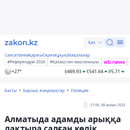
Қаз
Саясат
Әлем
Қаржы
Оқиға
Құқық
Мақалалар
#Референдум-2026
#Қазақстан мақтанышы
+27°
$
469.93
€
541.64
₽
5.71
Басты
Барлық жаңалықтар
Полиция
21:56, 08 ақпан 2022
Алматыда адамды арыққа
лақтыра салған көлік