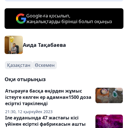
Google-ға қосылып,
жаңалықтарды бірінші болып оқыңыз
Аида Тақабаева
Қазақстан
Өскемен
Оқи отырыңыз
Атырауға басқа өңірден жұмыс
істеуге келген ер адамнан1500 доза
есірткі тәркіленді
21:30, 12 қыркүйек 2023
Іле ауданында 47 жастағы кісі
үйінен есірткі фабрикасын ашты