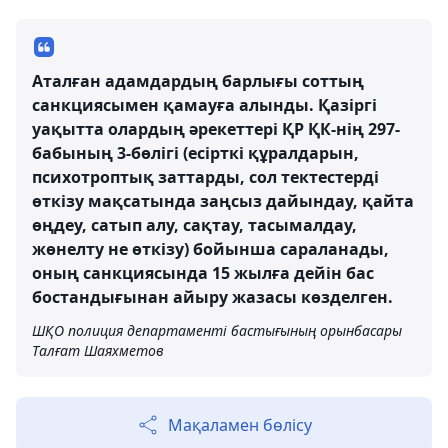
Аталған адамдардың барлығы соттың
санкциясымен қамауға алынды. Қазіргі
уақытта олардың әрекеттері ҚР ҚК-нің 297-
бабының 3-бөлігі (есірткі құралдарын,
психотроптық заттарды, сол тектестерді
өткізу мақсатында заңсыз дайындау, қайта
өңдеу, сатып алу, сақтау, тасымалдау,
жөнелту не өткізу) бойынша сараланады,
оның санкциясында 15 жылға дейін бас
бостандығынан айыру жазасы көзделген.
ШҚО полиция департаменті бастығының орынбасары
Талғат Шаяхметов
Мақаламен бөлісу