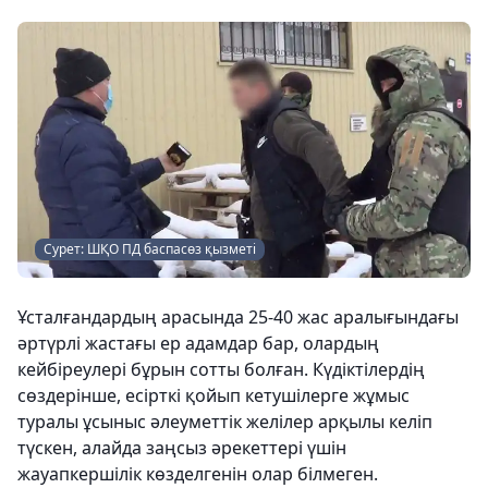
Сурет: ШҚО ПД баспасөз қызметі
Ұсталғандардың арасында 25-40 жас аралығындағы
әртүрлі жастағы ер адамдар бар, олардың
кейбіреулері бұрын сотты болған. Күдіктілердің
сөздерінше, есірткі қойып кетушілерге жұмыс
туралы ұсыныс әлеуметтік желілер арқылы келіп
түскен, алайда заңсыз әрекеттері үшін
жауапкершілік көзделгенін олар білмеген.