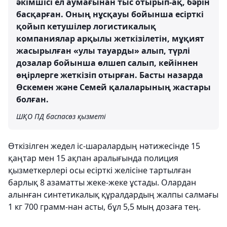
әкімшісі ел аумағынан тыс отырып-ақ, бәрін
басқарған. Оның нұсқауы бойынша есірткі
қойып кетушілер логистикалық
компаниялар арқылы жеткізілетін, мұқият
жасырылған «улы тауарды» алып, түрлі
дозалар бойынша өлшеп салып, кейіннен
өңірлерге жеткізіп отырған. Басты назарда
Өскемен және Семей қалаларының жастары
болған.
ШҚО ПД баспасөз қызметі
Өткізілген жедел іс-шаралардың нәтижесінде 15
қаңтар мен 15 ақпан аралығында полиция
қызметкерлері осы есірткі желісіне тартылған
барлық 8 азаматты жеке-жеке ұстады. Олардан
алынған синтетикалық құралдардың жалпы салмағы
1 кг 700 грамм-нан асты, бұл 5,5 мың дозаға тең.