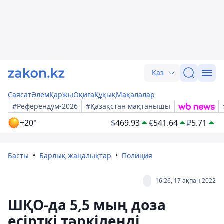
Қаз
Саясат
Әлем
Қаржы
Оқиға
Құқық
Мақалалар
#Референдум-2026
#Қазақстан мақтанышы
+20°
$
469.93
€
541.64
₽
5.71
Басты
Барлық жаңалықтар
Полиция
16:26, 17 ақпан 2022
ШҚО-да 5,5 мың доза
есірткі тәркіленді