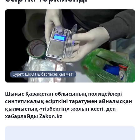
Сурет: ШҚО ПД баспасөз қызметі
Шығыс Қазақстан облысының полицейлері
синтетикалық есірткіні таратумен айналысқан
қылмыстық «тізбектің» жолын кесті, деп
хабарлайды Zakon.kz