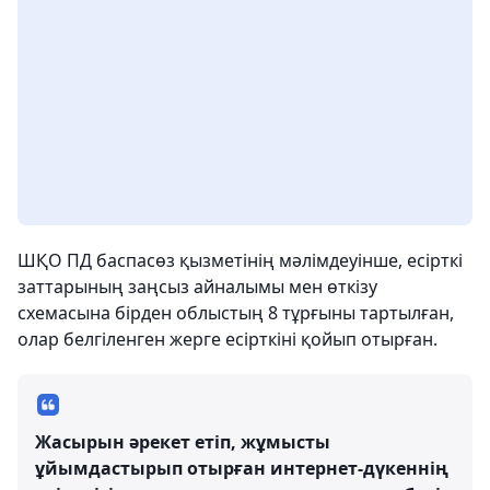
ШҚО ПД баспасөз қызметінің мәлімдеуінше, есірткі
заттарының заңсыз айналымы мен өткізу
схемасына бірден облыстың 8 тұрғыны тартылған,
олар белгіленген жерге есірткіні қойып отырған.
Жасырын әрекет етіп, жұмысты
ұйымдастырып отырған интернет-дүкеннің