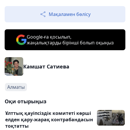
Мақаламен бөлісу
Google-ға қосылып,
жаңалықтарды бірінші болып оқыңыз
Камшат Сатиева
Алматы
Оқи отырыңыз
Ұлттық қауіпсіздік комитеті көрші
елден қару-жарақ контрабандасын
тоқтатты