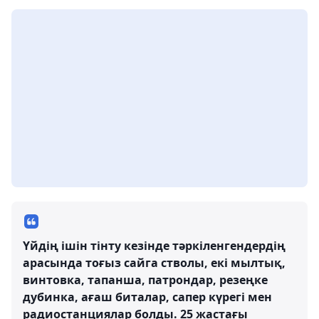
Үйдің ішін тінту кезінде тәркіленгендердің
арасында тоғыз сайга стволы, екі мылтық,
винтовка, тапанша, патрондар, резеңке
дубинка, ағаш биталар, сапер күрегі мен
радиостанциялар болды. 25 жастағы