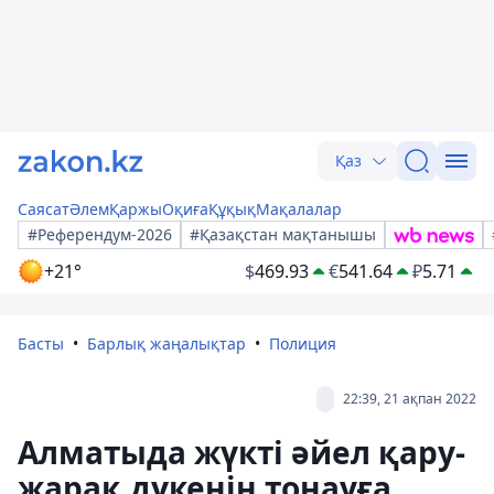
Қаз
Саясат
Әлем
Қаржы
Оқиға
Құқық
Мақалалар
#Референдум-2026
#Қазақстан мақтанышы
+21°
$
469.93
€
541.64
₽
5.71
Басты
Барлық жаңалықтар
Полиция
22:39, 21 ақпан 2022
Алматыда жүкті әйел қару-
жарақ дүкенін тонауға