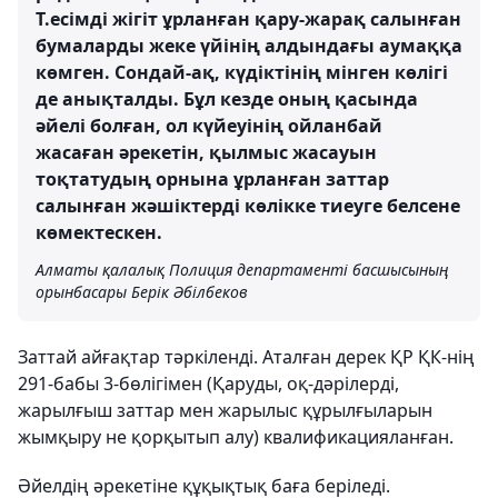
Т.есімді жігіт ұрланған қару-жарақ салынған
бумаларды жеке үйінің алдындағы аумаққа
көмген. Сондай-ақ, күдіктінің мінген көлігі
де анықталды. Бұл кезде оның қасында
әйелі болған, ол күйеуінің ойланбай
жасаған әрекетін, қылмыс жасауын
тоқтатудың орнына ұрланған заттар
салынған жәшіктерді көлікке тиеуге белсене
көмектескен.
Алматы қалалық Полиция департаменті басшысының
орынбасары Берік Әбілбеков
Заттай айғақтар тәркіленді. Аталған дерек ҚР ҚК-нің
291-бабы 3-бөлігімен (Қаруды, оқ-дәрілердi,
жарылғыш заттар мен жарылыс құрылғыларын
жымқыру не қорқытып алу) квалификацияланған.
Әйелдің әрекетіне құқықтық баға беріледі.