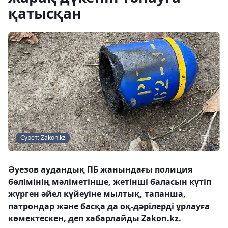
қатысқан
Сурет: Zakon.kz
Әуезов аудандық ПБ жанындағы полиция
бөлімінің мәліметінше, жетінші баласын күтіп
жүрген әйел күйеуіне мылтық, тапанша,
патрондар және басқа да оқ-дәрілерді ұрлауға
көмектескен, деп хабарлайды Zakon.kz.