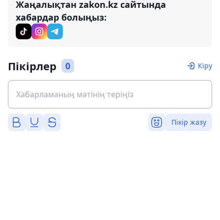
Жаңалықтан zakon.kz сайтында
хабардар болыңыз:
Пікірлер
0
Кіру
Пікір жазу