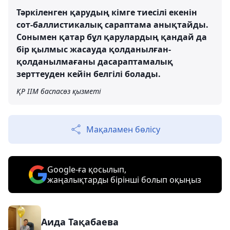
Тәркіленген қарудың кімге тиесілі екенін
сот-баллистикалық сараптама анықтайды.
Сонымен қатар бұл қарулардың қандай да
бір қылмыс жасауда қолданылған-
қолданылмағаны дасараптамалық
зерттеуден кейін белгілі болады.
ҚР ІІМ баспасөз қызметі
Мақаламен бөлісу
Google-ға қосылып,
жаңалықтарды бірінші болып оқыңыз
Аида Тақабаева