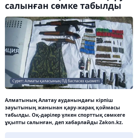
салынған сөмке табылды
Сурет: Алматы қаласының ПД баспасөз қызметі
Алматының Алатау ауданындағы кірпіш
зауытының жанынан қару-жарақ қоймасы
табылды. Оқ-дәрілер үлкен спорттық сөмкеге
ұқыпты салынған, деп хабарлайды Zakon.kz.