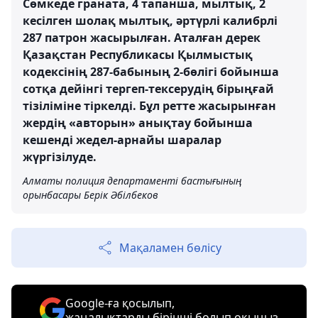
Сөмкеде граната, 4 тапанша, мылтық, 2
кесілген шолақ мылтық, әртүрлі калибрлі
287 патрон жасырылған. Аталған дерек
Қазақстан Республикасы Қылмыстық
кодексінің 287-бабының 2-бөлігі бойынша
сотқа дейінгі тергеп-тексерудің бірыңғай
тізіліміне тіркелді. Бұл ретте жасырынған
жердің «авторын» анықтау бойынша
кешенді жедел-арнайы шаралар
жүргізілуде.
Алматы полиция департаменті бастығының
орынбасары Берік Әбілбеков
Мақаламен бөлісу
Google-ға қосылып,
жаңалықтарды бірінші болып оқыңыз