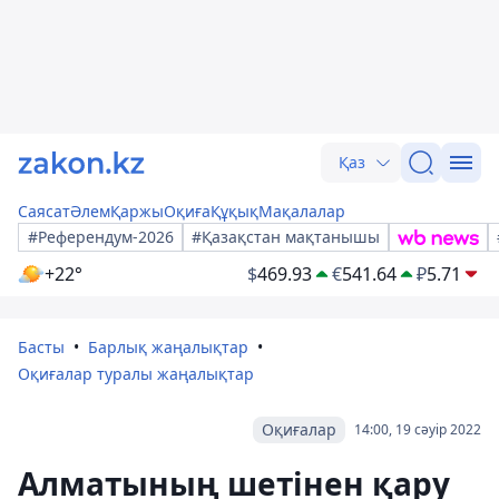
Қаз
Саясат
Әлем
Қаржы
Оқиға
Құқық
Мақалалар
#Референдум-2026
#Қазақстан мақтанышы
+22°
$
469.93
€
541.64
₽
5.71
Басты
Барлық жаңалықтар
Оқиғалар туралы жаңалықтар
Оқиғалар
14:00, 19 сәуір 2022
Алматының шетінен қару