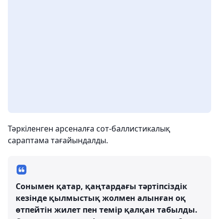
Тәркіленген арсеналға сот-баллистикалық
сараптама тағайындалды.
Сонымен қатар, қаңтардағы тәртіпсіздік
кезінде қылмыстық жолмен алынған оқ
өтпейтін жилет пен темір қалқан табылды.