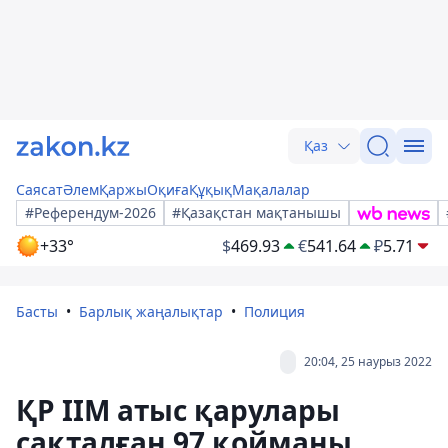
Қаз
Саясат
Әлем
Қаржы
Оқиға
Құқық
Мақалалар
#Референдум-2026
#Қазақстан мақтанышы
+33°
$
469.93
€
541.64
₽
5.71
Басты
Барлық жаңалықтар
Полиция
20:04, 25 наурыз 2022
ҚР ІІМ атыс қарулары
сақталған 97 қойманы