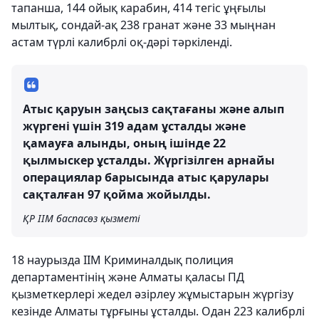
тапанша, 144 ойық карабин, 414 тегіс ұңғылы
мылтық, сондай-ақ 238 гранат және 33 мыңнан
астам түрлі калибрлі оқ-дәрі тәркіленді.
Атыс қаруын заңсыз сақтағаны және алып
жүргені үшін 319 адам ұсталды және
қамауға алынды, оның ішінде 22
қылмыскер ұсталды. Жүргізілген арнайы
операциялар барысында атыс қарулары
сақталған 97 қойма жойылды.
ҚР ІІМ баспасөз қызметі
18 наурызда ІІМ Криминалдық полиция
департаментінің және Алматы қаласы ПД
қызметкерлері жедел әзірлеу жұмыстарын жүргізу
кезінде Алматы тұрғыны ұсталды. Одан 223 калибрлі