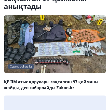
анықтады
Сурет: polisia.kz
ҚР ІІМ атыс қарулары сақталған 97 қойманы
жойды, деп хабарлайды Zakon.kz.