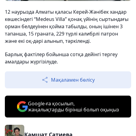
12 наурызда Алматы қаласы Керей-Жәнібек хандар
көшесіндегі “Medeus Villa” қонақ үйінің сыртындағы
орман белдеуінен қойма табылды, оның ішінен 3
тапанша, 15 граната, 229 түрлі калибрлі патрон
және екі оқ-дәрі алынып, тәркіленді.
Барлық фактілер бойынша сотқа дейінгі тергеу
амалдары жүргізілуде.
Мақаламен бөлісу
Google-ға қосылып,
жаңалықтарды бірінші болып оқыңыз
Камшат Сатиева