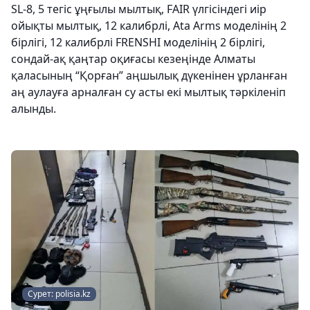
SL-8, 5 тегіс ұңғылы мылтық, FAIR үлгісіндегі иір
ойықты мылтық, 12 калибрлі, Ata Arms моделінің 2
бірлігі, 12 калибрлі FRENSHI моделінің 2 бірлігі,
сондай-ақ қаңтар оқиғасы кезеңінде Алматы
қаласының “Қорған” аңшылық дүкенінен ұрланған
аң аулауға арналған су асты екі мылтық тәркіленіп
алынды.
Сурет: polisia.kz