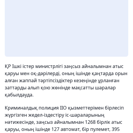
ҚР Ішкі істер министрлігі заңсыз айналымнан атыс
қаруы мен оқ-дәрілерді, оның ішінде қаңтарда орын
алған жаппай тәртіпсіздіктер кезеңінде ұрланған
заттарды алып қою жөнінде мақсатты шаралар
қабылдауда.
Криминалдық полиция ІІО қызметтерімен бірлесіп
жүргізген жедел-іздестіру іс-шараларының
нәтижесінде, заңсыз айналымнан 1268 бірлік атыс
қаруы, оның ішінде 127 автомат, бір пулемет, 395