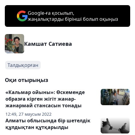
Google-ға қосылып,
жаңалықтарды бірінші болып оқыңыз
Камшат Сатиева
Талдықорған
Оқи отырыңыз
«Кальмар ойыны»: Өскеменде
образға кірген жігіт жанар-
жанармай стансасын тонады
12:49, 27 маусым 2022
Алматы облысында бір шетелдік
құлдықтан құтқарылды