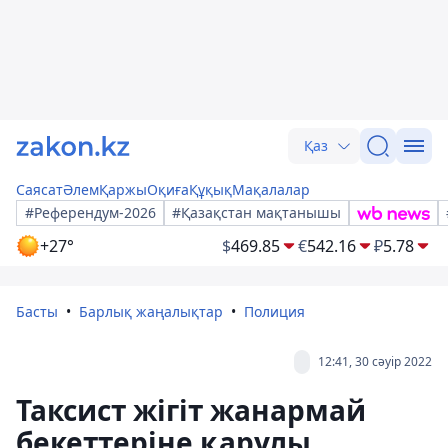
Қаз
Саясат
Әлем
Қаржы
Оқиға
Құқық
Мақалалар
#Референдум-2026
#Қазақстан мақтанышы
+27°
$
469.85
€
542.16
₽
5.78
Басты
Барлық жаңалықтар
Полиция
12:41, 30 сәуір 2022
Таксист жігіт жанармай
бекеттеріне қарулы