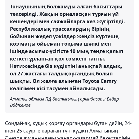
Тонаушының болжамды алған бағыттары
тексерілді. Жақын орналасқан тұрғын үй
кешендері мен саяжайларға көз жүгіртілді.
Республикалық трассалардың бірінің
бойынан жедел уәкілдер жеңсіз күртеше,
көз маңы ойылған тоқыма шәпкі мен
ішінде асығыс-үсігісте 10 мың теңге қалып
кеткен ұрланған қол сөмкені тапты.
Нәтижесінде біз күдіктіні анықтай алдық,
ол 27 жастағы талдықорғандық болып
шықты. Ол жалға алынған Toyota Camry
көлігімен кісі тасумен айналысады.
Алматы облысы ПД бастығының орынбасары Елдар
Әбдікенов
Сондай-ақ, құқық қорғау органдары бұған дейін, 24-
інен 25 сәуірге қараған түні күдікті Алматының
Әуезов ауданындағы жанар-жағармай бекеттерінің