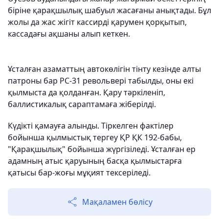
біріне қарақшылық шабуыл жасағаны анықтады. Бұл
жолы да жас жігіт кассирді қарумен қорқытып,
кассадағы ақшаны алып кеткен.
Ұсталған азаматтың автокөлігін тінту кезінде алты
патроны бар РС-31 револьвері табылды, оны екі
қылмыста да қолданған. Қару тәркіленіп,
баллистикалық сараптамаға жіберілді.
Күдікті қамауға алынды. Тіркелген фактілер
бойынша қылмыстық тергеу ҚР ҚК 192-бабы,
"Қарақшылық" бойынша жүргізіледі. Ұсталған ер
адамның атыс қаруының басқа қылмыстарға
қатысы бар-жоғы мұқият тексеріледі.
Мақаламен бөлісу