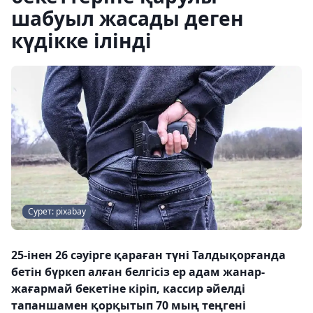
шабуыл жасады деген
күдікке ілінді
Сурет: pixabay
25-інен 26 сәуірге қараған түні Талдықорғанда
бетін бүркеп алған белгісіз ер адам жанар-
жағармай бекетіне кіріп, кассир әйелді
тапаншамен қорқытып 70 мың теңгені