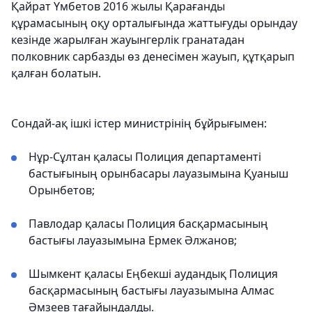
Қайрат Үмбетов 2016 жылы Қарағанды
құрамасының оқу орталығында жаттығуды орындау
кезінде жарылған жауынгерлік гранатадан
полковник сарбазды өз денесімен жауып, құтқарып
қалған болатын.
Сондай-ақ ішкі істер министрінің бұйрығымен:
Нұр-Сұлтан қаласы Полиция департаменті
бастығының орынбасары лауазымына Қуаныш
Орынбетов;
Павлодар қаласы Полиция басқармасының
бастығы лауазымына Ермек Әлжанов;
Шымкент қаласы Еңбекші аудандық Полиция
басқармасының бастығы лауазымына Алмас
Әмзеев тағайындалды.