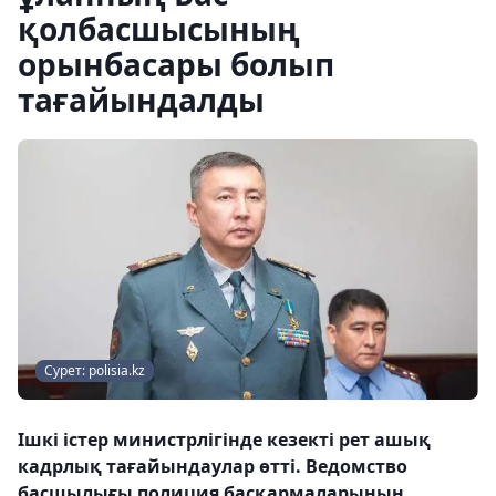
қолбасшысының
орынбасары болып
тағайындалды
Сурет: polisia.kz
Ішкі істер министрлігінде кезекті рет ашық
кадрлық тағайындаулар өтті. Ведомство
басшылығы полиция басқармаларының