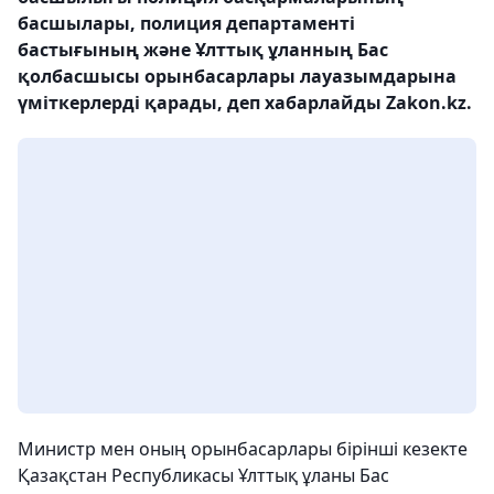
басшылары, полиция департаменті
бастығының және Ұлттық ұланның Бас
қолбасшысы орынбасарлары лауазымдарына
үміткерлерді қарады, деп хабарлайды Zakon.kz.
Министр мен оның орынбасарлары бірінші кезекте
Қазақстан Республикасы Ұлттық ұланы Бас