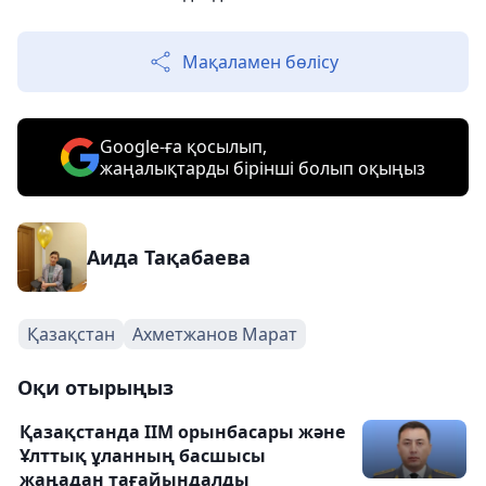
Мақаламен бөлісу
Google-ға қосылып,
жаңалықтарды бірінші болып оқыңыз
Аида Тақабаева
Қазақстан
Ахметжанов Марат
Оқи отырыңыз
Қазақстанда ІІМ орынбасары және
Ұлттық ұланның басшысы
жаңадан тағайындалды