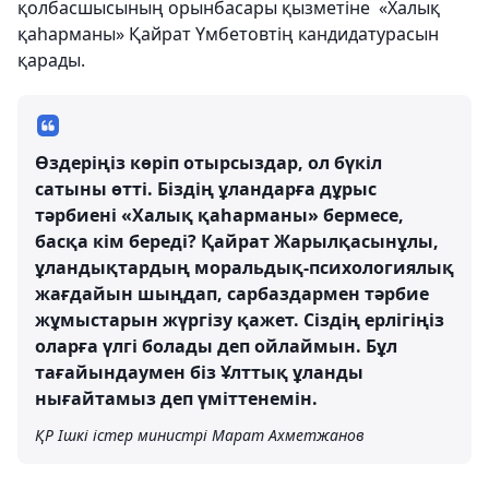
қолбасшысының орынбасары қызметіне «Халық
қаһарманы» Қайрат Үмбетовтің кандидатурасын
қарады.
Өздеріңіз көріп отырсыздар, ол бүкіл
сатыны өтті. Біздің ұландарға дұрыс
тәрбиені «Халық қаһарманы» бермесе,
басқа кім береді? Қайрат Жарылқасынұлы,
ұландықтардың моральдық-психологиялық
жағдайын шыңдап, сарбаздармен тәрбие
жұмыстарын жүргізу қажет. Сіздің ерлігіңіз
оларға үлгі болады деп ойлаймын. Бұл
тағайындаумен біз Ұлттық ұланды
нығайтамыз деп үміттенемін.
ҚР Ішкі істер министрі Марат Ахметжанов