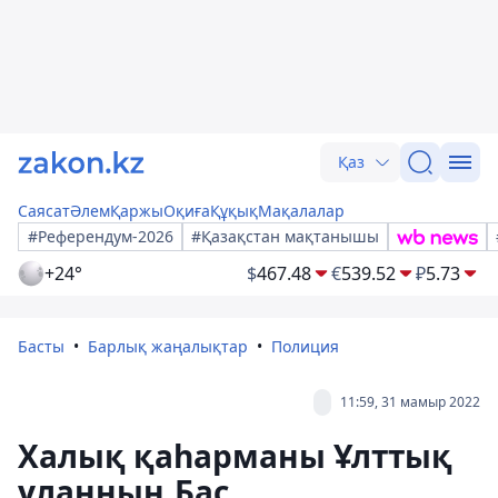
Қаз
Саясат
Әлем
Қаржы
Оқиға
Құқық
Мақалалар
#Референдум-2026
#Қазақстан мақтанышы
+24°
$
467.48
€
539.52
₽
5.73
Басты
Барлық жаңалықтар
Полиция
11:59, 31 мамыр 2022
Халық қаһарманы Ұлттық
ұланның Бас