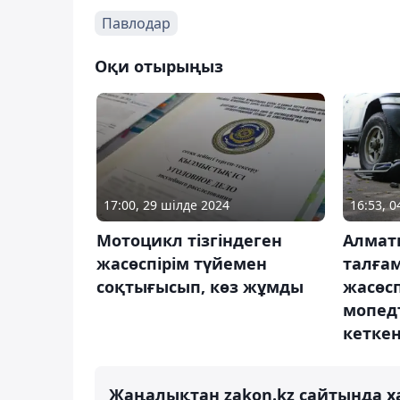
Павлодар
Оқи отырыңыз
17:00, 29 шілде 2024
16:53, 
Мотоцикл тізгіндеген
Алмат
жасөспірім түйемен
талға
соқтығысып, көз жұмды
жасөсп
мопедт
кетке
Жаңалықтан zakon.kz сайтында х