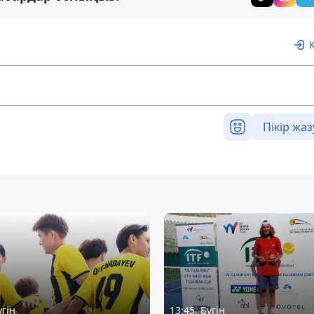
Пікір жаз
үгін
13:45, Бүгін