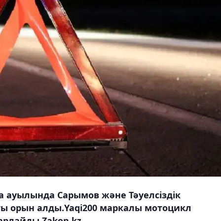
ка ауылында Сарымов және Тәуелсіздік
ы орын алды.Yaqi200 маркалы мотоцикл
арлайды Zakon.kz.