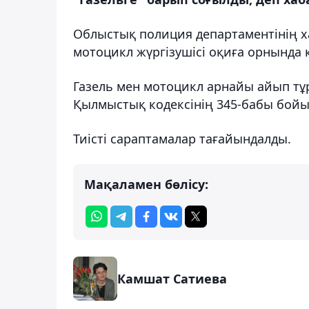
Облыстық полиция департаментінің х
мотоцикл жүргізушісі оқиға орнында 
Газель мен мотоцикл арнайы айып тұ
Қылмыстық кодексінің 345-бабы бойын
Тиісті сараптамалар тағайындалды.
Мақаламен бөлісу:
Камшат Сатиева