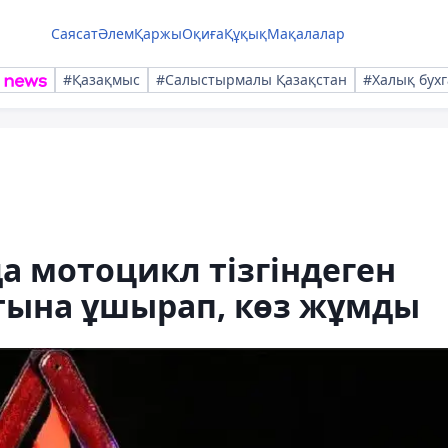
Саясат
Әлем
Қаржы
Оқиға
Құқық
Мақалалар
#Қазақмыс
#Салыстырмалы Қазақстан
#Халық бухг
 мотоцикл тізгіндеген
атына ұшырап, көз жұмды