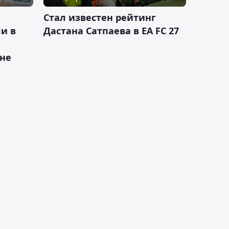
Стал известен рейтинг
и в
Дастана Сатпаева в EA FC 27
ане