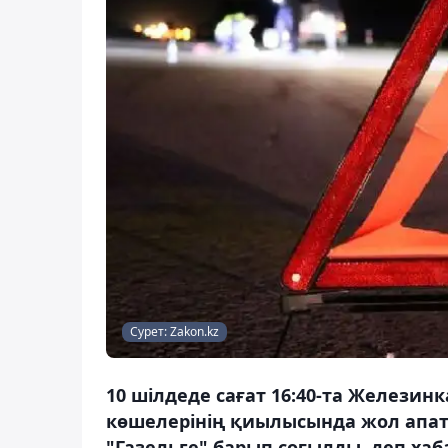
Сурет: Zakon.kz
10 шілдеде сағат 16:40-та Железин
көшелерінің қиылысында жол апат
"Газельге" барып соғылды, деп хаб