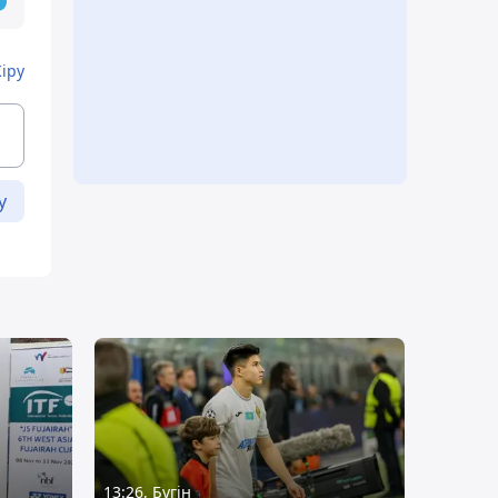
Кіру
у
13:26, Бүгін