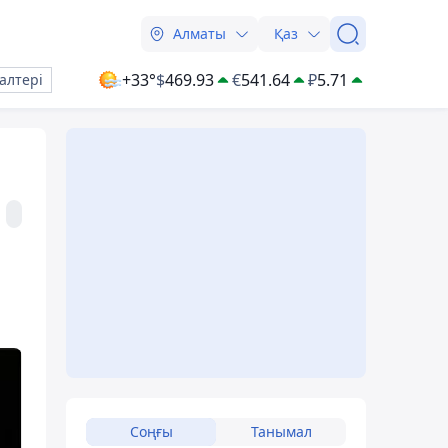
Алматы
Қаз
+33°
$
469.93
€
541.64
₽
5.71
алтері
Соңғы
Танымал