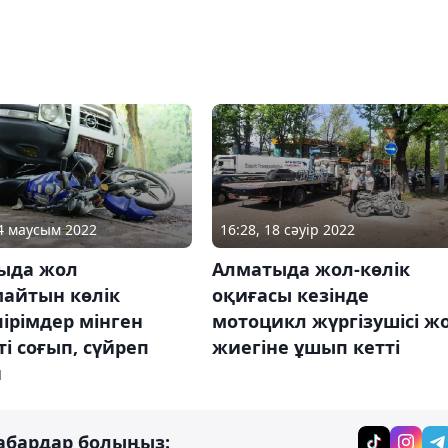
04 маусым 2022
16:28, 18 сәуір 2022
ыда жол
Алматыда жол-көлік
майтын көлік
оқиғасы кезінде
ірімдер мінген
мотоцикл жүргізушісі ж
і соғып, сүйреп
жиегіне ұшып кетті
н
абардар болыңыз: