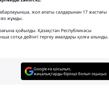
абарлауынша, жол апаты салдарынан 17 жастағы
көз жұмды.
рағына қойылды. Қазақстан Республикасы
ша сотқа дейінгі тергеу амалдары қолға алынды.
Google-ға қосылып,
жаңалықтарды бірінші болып оқыңыз