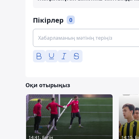
Пікірлер
0
Оқи отырыңыз
14:41, Бүгін
14:15, Б