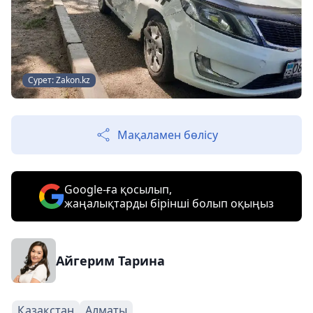
Сурет: Zakon.kz
Мақаламен бөлісу
Google-ға қосылып,
жаңалықтарды бірінші болып оқыңыз
Айгерим Тарина
Қазақстан
Алматы