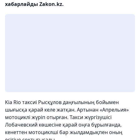
хабарлайды Zakon.kz.
Kia Rio таксиі Рысқұлов даңғылының бойымен
шығысқа қарай келе жатқан. Артынан «Апрельия»
мотоциклі жүріп отырған. Такси жүргізушісі
Лобачевский көшесіне қарай оңға бұрылғанда,
кенеттен мотоциклші бар жылдамдықпен оның
есігіне соқтығысады