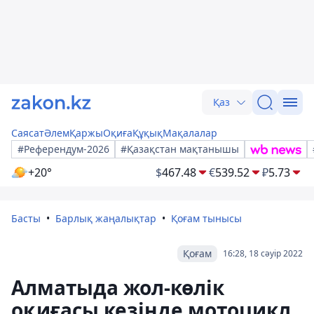
Қаз
Саясат
Әлем
Қаржы
Оқиға
Құқық
Мақалалар
#Референдум-2026
#Қазақстан мақтанышы
+20°
$
467.48
€
539.52
₽
5.73
Басты
Барлық жаңалықтар
Қоғам тынысы
Қоғам
16:28, 18 сәуір 2022
Алматыда жол-көлік
оқиғасы кезінде мотоцикл