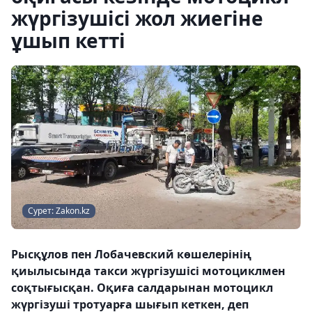
жүргізушісі жол жиегіне
ұшып кетті
Сурет: Zakon.kz
Рысқұлов пен Лобачевский көшелерінің
қиылысында такси жүргізушісі мотоциклмен
соқтығысқан. Оқиға салдарынан мотоцикл
жүргізуші тротуарға шығып кеткен, деп