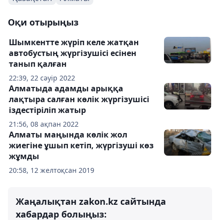
Оқи отырыңыз
Шымкентте жүріп келе жатқан
автобустың жүргізушісі есінен
танып қалған
22:39, 22 сәуір 2022
Алматыда адамды арыққа
лақтыра салған көлік жүргізушісі
іздестіріліп жатыр
21:56, 08 ақпан 2022
Алматы маңында көлік жол
жиегіне ұшып кетіп, жүргізуші көз
жұмды
20:58, 12 желтоқсан 2019
Жаңалықтан zakon.kz сайтында
хабардар болыңыз: