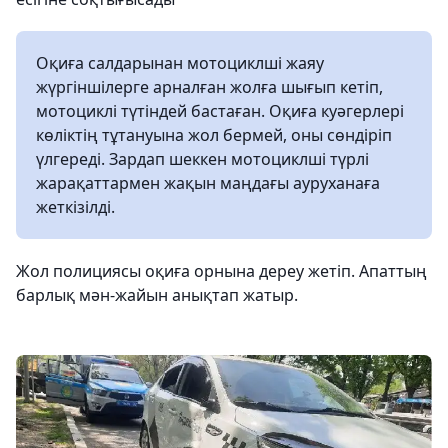
Оқиға салдарынан мотоциклші жаяу
жүргіншілерге арналған жолға шығып кетіп,
мотоциклі түтіндей бастаған. Оқиға куәгерлері
көліктің тұтануына жол бермей, оны сөндіріп
үлгереді. Зардап шеккен мотоциклші түрлі
жарақаттармен жақын маңдағы ауруханаға
жеткізілді.
Жол полициясы оқиға орнына дереу жетіп. Апаттың
барлық мән-жайын анықтап жатыр.