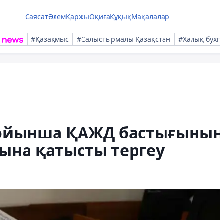
Саясат
Әлем
Қаржы
Оқиға
Құқық
Мақалалар
#Қазақмыс
#Салыстырмалы Қазақстан
#Халық бухг
бойынша ҚАЖД бастығыны
ына қатысты тергеу