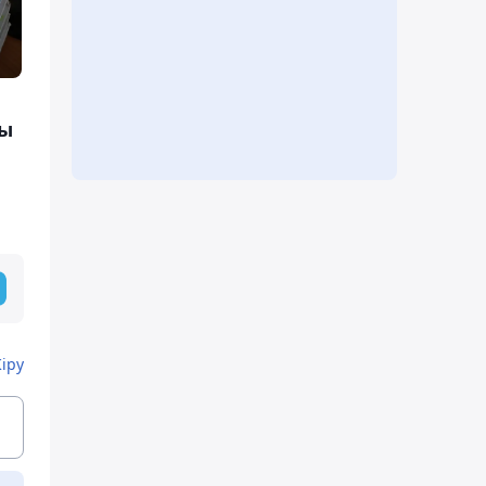
ты
Кіру