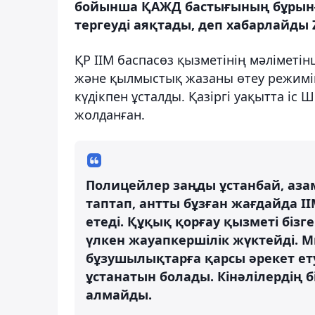
бойынша ҚАЖД бастығының бұрынғ
тергеуді аяқтады, деп хабарлайды 
ҚР ІІМ баспасөз қызметінің мәлімет
және қылмыстық жазаны өтеу режимін 
күдікпен ұсталды. Қазіргі уақытта і
жолданған.
Полицейлер заңды ұстанбай, аз
таптап, антты бұзған жағдайда І
етеді. Құқық қорғау қызметі бізге
үлкен жауапкершілік жүктейді. 
бұзушылықтарға қарсы әрекет ет
ұстанатын болады. Кінәлілердің б
алмайды.