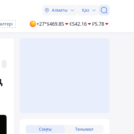
Алматы
Қаз
+27°
$
469.85
€
542.16
₽
5.78
алтері
ң
Соңғы
Танымал