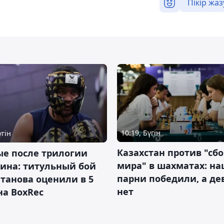
Пікір жаз
10:19, Бүгін
үгін
Казахстан против "сб
ые после трилогии
мира" в шахматах: н
ина: титульный бой
парни победили, а д
танова оценили в 5
нет
на BoxRec