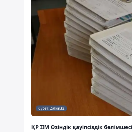
Сурет: Zakon.kz
ҚР ІІМ Өзіндік қауіпсіздік бөлімш