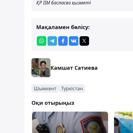
ҚР ІІМ баспасөз қызметі
Мақаламен бөлісу:
Камшат Сатиева
Шымкент
Түркістан
Оқи отырыңыз