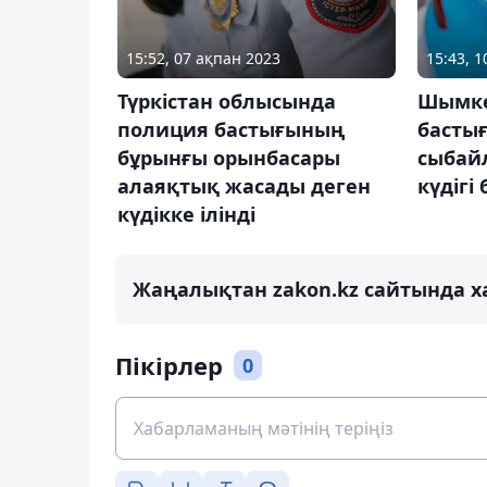
15:52, 07 ақпан 2023
15:43, 
Түркістан облысында
Шымке
полиция бастығының
басты
бұрынғы орынбасары
сыбай
алаяқтық жасады деген
күдігі
күдікке ілінді
Жаңалықтан zakon.kz сайтында х
Пікірлер
0