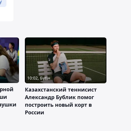
у
10:02, Бүгін
орной
Казахстанский теннисист
аши
Александр Бублик помог
евушки
построить новый корт в
России