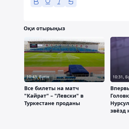
Оқи отырыңыз
10:43, Бүгін
10:31, Б
Все билеты на матч
Вперв
"Кайрат" – "Левски" в
Головк
Туркестане проданы
Нурсул
звёзд 