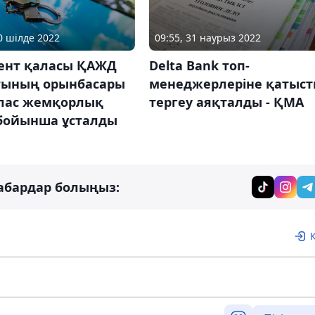
10 шілде 2022
09:55, 31 наурыз 2022
нт қаласы ҚАЖД
Delta Bank топ-
ғының орынбасары
менеджерлеріне қатыс
лас жемқорлық
тергеу аяқталды - ҚМА
 бойынша ұсталды
абардар болыңыз: