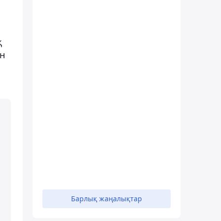
қ
ен
Барлық жаңалықтар