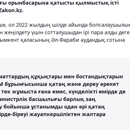
ы орынбасарына қатысты қылмыстық істі
Zakon.kz.
інше, ол 2022 жылдың шілде айында бопсалаушылы
жеңілдету үшін сотталушыдан ірі пара алды дег
с Шымкент қаласының Әл-Фараби аудандық сотына
аматтардың құқықтары мен бостандықтарын
ІМ бұрынғысынша қатаң және дереу әрекет
 тек жұмыста ғана емес, күнделікті өмірде де
Министрлік басшылығы барлық заң
у бойынша ұстанымды одан әрі қатаң
ірде-біреуі жауапкершіліктен жалтара