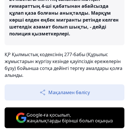
ғимараттың 4-ші қабатынан абайсызда
құлап қаза болғаны анықталды. Марқұм
көрші елден еңбек мигранты ретінде келген
шетелдік азамат болып шықты, - дейді
полиция қызметкерлері.
ҚР Қылмыстық кодексінің 277-бабы (Құрылыс
жұмыстарын жүргізу кезінде қауіпсіздік ережелерін
бұзу) бойынша сотқа дейінгі тергеу амалдары қолға
алынды.
Мақаламен бөлісу
Google-ға қосылып,
жаңалықтарды бірінші болып оқыңыз