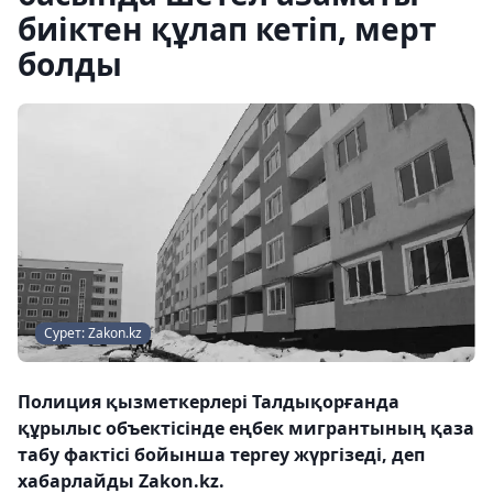
биіктен құлап кетіп, мерт
болды
Сурет: Zakon.kz
Полиция қызметкерлері Талдықорғанда
құрылыс объектісінде еңбек мигрантының қаза
табу фактісі бойынша тергеу жүргізеді, деп
хабарлайды Zakon.kz.