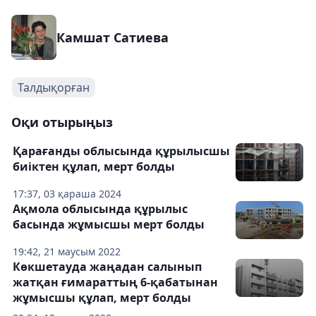
Камшат Сатиева
Талдықорған
Оқи отырыңыз
Қарағанды облысында құрылысшы
биіктен құлап, мерт болды
17:37, 03 қараша 2024
Ақмола облысында құрылыс
басында жұмысшы мерт болды
19:42, 21 маусым 2022
Көкшетауда жаңадан салынып
жатқан ғимараттың 6-қабатынан
жұмысшы құлап, мерт болды