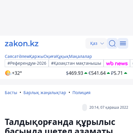
Қаз
Саясат
Әлем
Қаржы
Оқиға
Құқық
Мақалалар
#Референдум-2026
#Қазақстан мақтанышы
+32°
$
469.93
€
541.64
₽
5.71
Басты
Барлық жаңалықтар
Полиция
20:14, 07 қараша 2022
Талдықорғанда құрылыс
басында шетел азаматы