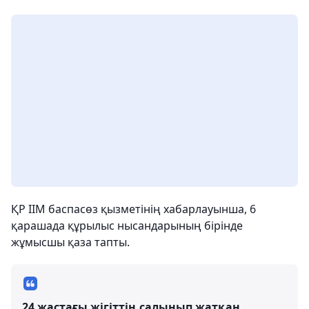
ҚР ІІМ баспасөз қызметінің хабарлауынша, 6
қарашада құрылыс нысандарының бірінде
жұмысшы қаза тапты.
24 жастағы жігіттің салынып жатқан