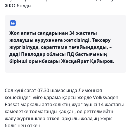
ЖКО болды.
Жол апаты салдарынан 34 жастағы
жолаушы ауруханаға жеткізілді. Тексеру
жүргізілуде, сараптама тағайындалды, –
деді Павлодар облысы ПД бастығының
бірінші орынбасары Жасқайрат Қайыров.
Сол күні сағат 07.30 шамасында Лимонная
көшесіндегі үйге қарама-қарсы жерде Volksvagen
Passat маркалы автокөліктің жүргізушісі 14 жастағы
кәмелетке толмағанды қаққан, ол реттелмейтін
жаяу жүргіншілер өткелі арқылы жолдың жүріс
бөлігінен өткен.