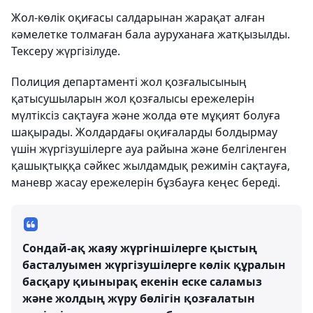
Жол-көлік оқиғасы салдарынан жарақат алған
кәмелетке толмаған бала ауруханаға жатқызылды.
Тексеру жүргізілуде.
Полиция департаменті жол қозғалысының
қатысушыларын жол қозғалысы ережелерін
мүлтіксіз сақтауға және жолда өте мұқият болуға
шақырады. Жолдардағы оқиғаларды болдырмау
үшін жүргізушілерге ауа райына және белгіленген
қашықтыққа сәйкес жылдамдық режимін сақтауға,
маневр жасау ережелерін бұзбауға кеңес береді.
Сондай-ақ жаяу жүргіншілерге қыстың
басталуымен жүргізушілерге көлік құралын
басқару қиынырақ екенін еске саламыз
және жолдың жүру бөлігін қозғалатын