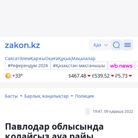
Қаз
Саясат
Әлем
Қаржы
Оқиға
Құқық
Мақалалар
#Референдум-2026
#Қазақстан мақтанышы
+33°
$
467.48
€
539.52
₽
5.73
Басты
Барлық жаңалықтар
Полиция
19:47, 09 қараша 2022
Павлодар облысында
қолайсыз ауа райы