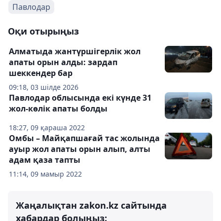
Павлодар
Оқи отырыңыз
Алматыда жантүршігерлік жол
апаты орын алды: зардап
шеккендер бар
09:18, 03 шілде 2026
Павлодар облысында екі күнде 31
жол-көлік апаты болды
18:27, 09 қараша 2022
Омбы – Майқапшағай тас жолында
ауыр жол апаты орын алып, алты
адам қаза тапты
11:14, 09 мамыр 2022
Жаңалықтан zakon.kz сайтында
хабардар болыңыз: