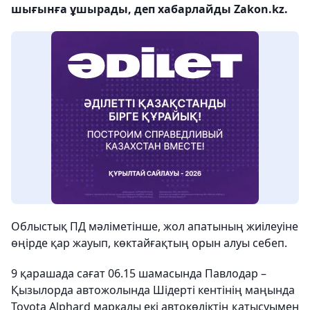
шығынға ұшырады, деп хабарлайды Zakon.kz.
Облыстық ПД мәліметінше, жол апатының жиілеуіне
өңірде қар жауып, көктайғақтың орын алуы себеп.
9 қарашада сағат 06.15 шамасында Павлодар –
Қызылорда автожолында Шідерті кентінің маңында
Toyota Alphard маркалы екі автокөліктің қатысуымен