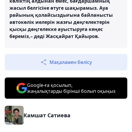
көліктің алдынан емес, бағдаршамның
жасыл белгісіне өтуге шақырамыз. Ауа
райының қолайсыздығына байланысты
автокөлік иелерін жазғы дөңгелектерін
қысқы дөңгелекке ауыстыруға кеңес
береміз,– деді Жасқайрат Қайыров.
Мақаламен бөлісу
Google-ға қосылып,
жаңалықтарды бірінші болып оқыңыз
Камшат Сатиева