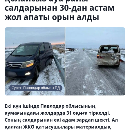
салдарынан 30-дан астам
жол апаты орын алды
Сурет: Павлодар облысы ПД
Екі күн ішінде Павлодар облысының
аумағындағы жолдарда 31 оқиға тіркелді.
Соның салдарынан екі адам зардап шекті. Ал
қалған ЖКО қатысушылары материалдық