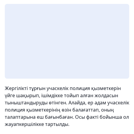
Жергілікті тұрғын учаскелік полиция қызметкерін
үйге шақырып, ішімдікке тойып алған жолдасын
тыныштандыруды өтінген. Алайда, ер адам учаскелік
полиция қызметкерінің өзін балағаттап, оның
талаптарына еш бағынбаған. Осы факті бойынша ол
жауапкершілікке тартылды.