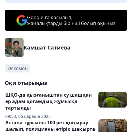
Google-ға қосылып,
жаңалықтарды бірінші болып оқыңыз
Камшат Сатиева
Өскемен
Оқи отырыңыз
ШҚО-да қызғаныштан су шашқан
ер адам қоғамдық жұмысқа
тартылды
09:53, 06 қараша 2025
Астана тұрғыны 100 рет қоңырау
шалып, полицияны өтірік шақырта