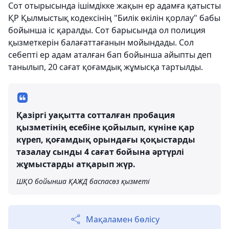
Сот отырысында ішімдікке жақын ер адамға қатысты
ҚР Қылмыстық кодексінің "Билік өкілін қорлау" бабы
бойынша іс қаралды. Сот барысында ол полиция
қызметкерін балағаттағанын мойындады. Сол
себепті ер адам аталған бап бойынша айыпты деп
танылып, 20 сағат қоғамдық жұмысқа тартылды.
Қазіргі уақытта сотталған пробация
қызметінің есебіне қойылып, күніне қар
күреп, қоғамдық орындағы қоқыстарды
тазалау сынды 4 сағат бойына әртүрлі
жұмыстарды атқарып жүр.
ШҚО бойынша ҚАЖД баспасөз қызметі
Мақаламен бөлісу