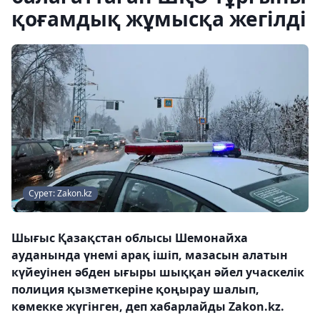
қоғамдық жұмысқа жегілді
Сурет: Zakon.kz
Шығыс Қазақстан облысы Шемонайха
ауданында үнемі арақ ішіп, мазасын алатын
күйеуінен әбден ығыры шыққан әйел учаскелік
полиция қызметкеріне қоңырау шалып,
көмекке жүгінген, деп хабарлайды Zakon.kz.