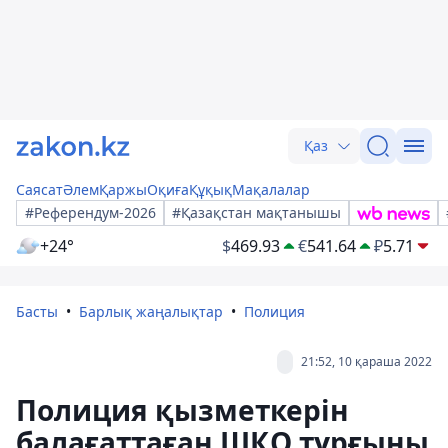
Қаз
Саясат
Әлем
Қаржы
Оқиға
Құқық
Мақалалар
#Референдум-2026
#Қазақстан мақтанышы
+24°
$
469.93
€
541.64
₽
5.71
Басты
Барлық жаңалықтар
Полиция
21:52, 10 қараша 2022
Полиция қызметкерін
балағаттаған ШҚО тұрғыны