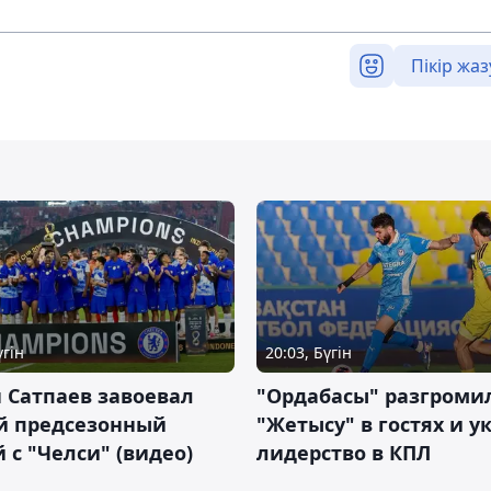
Пікір жаз
үгін
20:03, Бүгін
 Сатпаев завоевал
"Ордабасы" разгроми
й предсезонный
"Жетысу" в гостях и у
 с "Челси" (видео)
лидерство в КПЛ