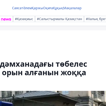
Саясат
Әлем
Қаржы
Оқиға
Құқық
Мақалалар
#Қазақмыс
#Салыстырмалы Қазақстан
#Халық бухг
 дәмханадағы төбелес
ің орын алғанын жоққа