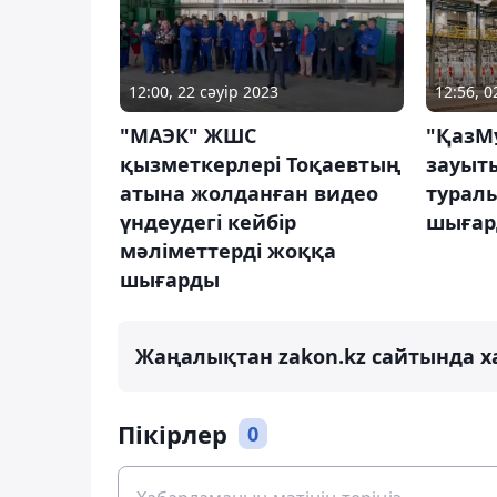
12:00, 22 сәуір 2023
12:56, 
"МАЭК" ЖШС
"ҚазМұ
қызметкерлері Тоқаевтың
зауыт
атына жолданған видео
турал
үндеудегі кейбір
шыға
мәліметтерді жоққа
шығарды
Жаңалықтан zakon.kz сайтында х
Пікірлер
0