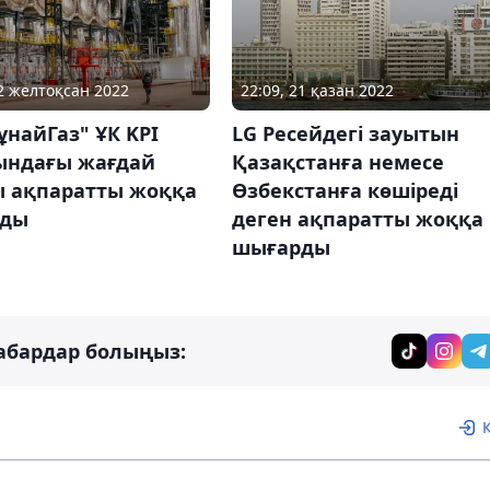
02 желтоқсан 2022
22:09, 21 қазан 2022
найГаз" ҰК KPI
LG Ресейдегі зауытын
ындағы жағдай
Қазақстанға немесе
ы ақпаратты жоққа
Өзбекстанға көшіреді
рды
деген ақпаратты жоққа
шығарды
абардар болыңыз: