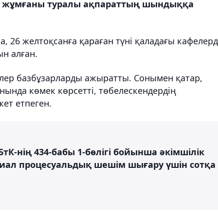
көз жұмғаны туралы ақпараттың шындыққа
 26 желтоқсанға қараған түні қаладағы кафелерд
ын алған.
лер базбұзарларды ажыратты. Сонымен қатар,
рнында көмек көрсетті, төбелескендердің
ет етпеген.
тК-нің 434-бабы 1-бөлігі бойынша әкімшілік
иал процесуальдық шешім шығару үшін сотқа