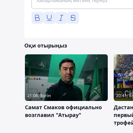
Оқи отырыңыз
21:06, Бүгін
20:41, Б
Самат Смаков официально
Дастан
возглавил "Атырау"
первы
трофей