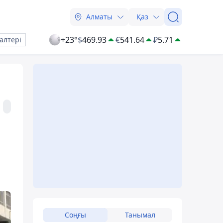
Алматы
Қаз
+23°
$
469.93
€
541.64
₽
5.71
алтері
Соңғы
Танымал