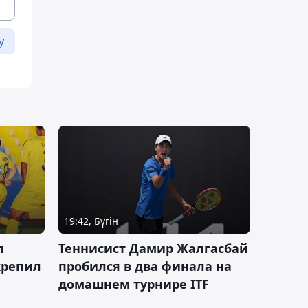
у
19:42, Бүгін
л
Теннисист Дамир Жалгасбай
крепил
пробился в два финала на
домашнем турнире ITF