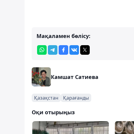
Мақаламен бөлісу:
Камшат Сатиева
Қазақстан
Қарағанды
Оқи отырыңыз