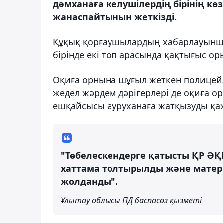
дәмханаға келушілердің бірінің 
жанаспайтынын жеткізді.
Құқық қорғаушылардың хабарлауынша,
бірінде екі топ арасында қақтығыс ор
Оқиға орнына шұғыл жеткен полицей
жедел жәрдем дәрігерлері де оқиға о
ешқайсысы ауруханаға жатқызуды қаж
"Төбелескендерге қатысты ҚР ӘҚБ
хаттама толтырылды және матер
жолданды".
Ұлытау облысы ПД баспасөз қызметі