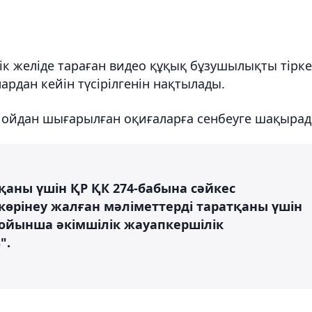
тік желіде тараған видео құқық бұзушылықты тірке
ардан кейін түсірілгенін нақтылады.
н ойдан шығарылған оқиғаларға сенбеуге шақырад
қаны үшін ҚР ҚК 274-бабына сәйкес
өрінеу жалған мәліметтерді таратқаны үшін
бойынша әкімшілік жауапкершілік
".