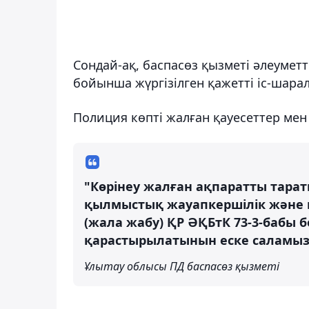
Сондай-ақ, баспасөз қызметі әлеумет
бойынша жүргізілген қажетті іс-шарал
Полиция көпті жалған қауесеттер ме
"Көрінеу жалған ақпаратты тарат
қылмыстық жауапкершілік және к
(жала жабу) ҚР ӘҚБтК 73-3-бабы 
қарастырылатынын еске саламыз
Ұлытау облысы ПД баспасөз қызметі