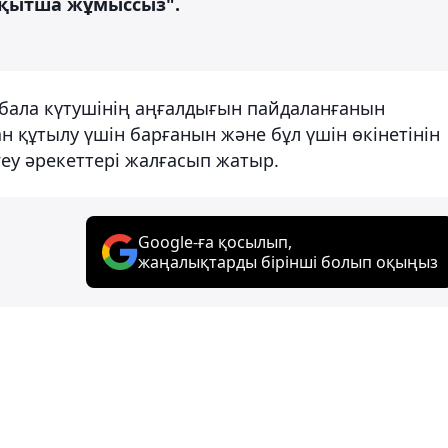
ақытша жұмыссыз".
 бала күтушінің аңғалдығын пайдаланғанын
 құтылу үшін барғанын және бұл үшін өкінетінін
ргеу әрекеттері жалғасып жатыр.
Google-ға қосылып,
жаңалықтарды бірінші болып оқыңыз