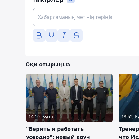
Оқи отырыңыз
14:10, Бүгін
13:52, Б
"Верить и работать
Тренер
усердно": новый коуч
что Ис