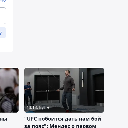
у
13:13, Бүгін
ины
"UFC побоится дать нам бой
за пояс": Мендес о первом