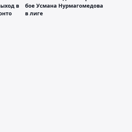
ыход в
бое Усмана Нурмагомедова
ронто
в лиге