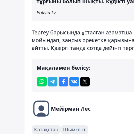
тұрғыны болып шықты. Күдікті у
Polisia.kz
Тергеу барысында ұсталған азаматша
мойындап, заңсыз әрекетке қарызынан
айтты. Қазіргі таңда сотқа дейінгі те
Мақаламен бөлісу:
Мейірман Лес
Қазақстан
Шымкент