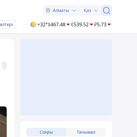
Алматы
Қаз
+32°
$
467.48
€
539.52
₽
5.73
алтері
Соңғы
Танымал