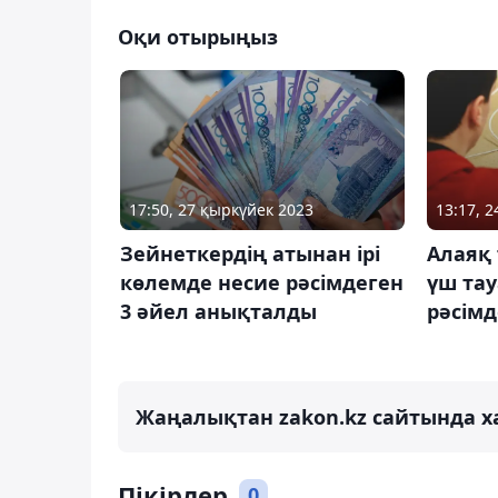
Оқи отырыңыз
17:50, 27 қыркүйек 2023
13:17, 
Зейнеткердің атынан ірі
Алаяқ
көлемде несие рәсімдеген
үш та
3 әйел анықталды
рәсімд
Жаңалықтан zakon.kz сайтында х
Пікірлер
0