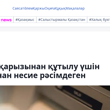
Саясат
Әлем
Қаржы
Оқиға
Құқық
Мақалалар
#Қазақмыс
#Салыстырмалы Қазақстан
#Халық бухг
 қарызынан құтылу үшін
нан несие рәсімдеген