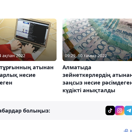
24 ақпан 2022
09:29, 10 тамыз 2022
 тұрғынның атынан
Алматыда
уарлық несие
зейнеткерлердің атына
еген
заңсыз несие рәсімдеге
күдікті анықталды
абардар болыңыз: