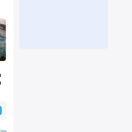
н
н
Кіру