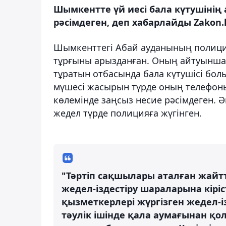
Шымкентте үй иесі бала күтушінің
рәсімдеген, деп хабарлайды Zakon.
Шымкенттегі Абай ауданының полици
тұрғыны арызданған. Оның айтуынша
тұратын отбасында бала күтушісі бол
мүшесі жасырын түрде оның телефон
көлемінде заңсыз несие рәсімдеген. Әй
жедел түрде полицияға жүгінген.
"Тәртіп сақшылары аталған жайтт
жедел-іздестіру шараларына кірі
қызметкерлері жүргізген жедел-і
тәулік ішінде қала аумағынан қо