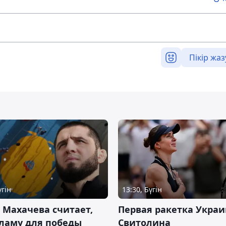
Пікір жаз
үгін
13:30, Бүгін
 Махачева считает,
Первая ракетка Укра
ламу для победы
Свитолина