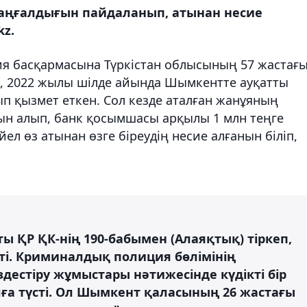
 аңғалдығын пайдаланып, атынан несие
kz.
я басқармасына Түркістан облысының 57 жастағ
, 2022 жылы шілде айында Шымкентте ауқатты
ып қызмет еткен. Сол кезде аталған жанұяның
ын алып, банк қосымшасы арқылы 1 млн теңге
ел өз атынан өзге біреудің несие алғанын біліп,
ы ҚР ҚК-нің 190-бабымен (Алаяқтық) тіркеп,
сті. Криминалдық полиция бөлімінің
здестіру жұмыстары нәтижесінде күдікті бір
лға түсті. Ол Шымкент қаласының 26 жастағы