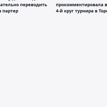
зательно переводить
прокомментировала в
в партер
4-й круг турнира в То