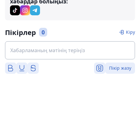
хабардар болыңыз:
Пікірлер
0
Кіру
Пікір жазу