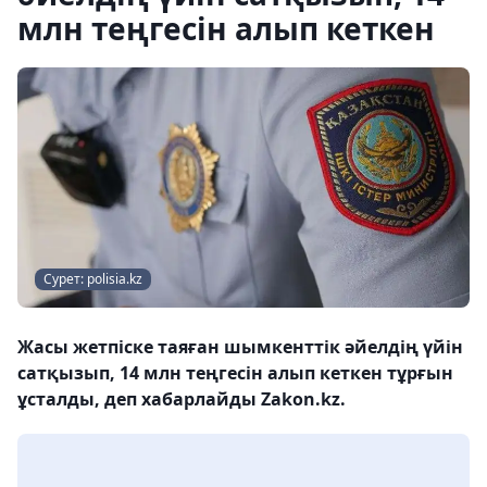
млн теңгесін алып кеткен
Сурет: polisia.kz
Жасы жетпіске таяған шымкенттік әйелдің үйін
сатқызып, 14 млн теңгесін алып кеткен тұрғын
ұсталды, деп хабарлайды Zakon.kz.