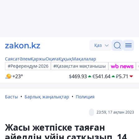
Қаз
Саясат
Әлем
Қаржы
Оқиға
Құқық
Мақалалар
#Референдум-2026
#Қазақстан мақтанышы
+23°
$
469.93
€
541.64
₽
5.71
Басты
Барлық жаңалықтар
Полиция
23:59, 17 ақпан 2023
Жасы жетпіске таяған
әйелдің үйін сатқызып, 14