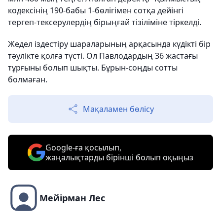
кодексінің 190-бабы 1-бөлігімен сотқа дейінгі
тергеп-тексерулердің бірыңғай тізіліміне тіркелді.
Жедел іздестіру шараларының арқасында күдікті бір
тәулікте қолға түсті. Ол Павлодардың 36 жастағы
тұрғыны болып шықты. Бұрын-соңды сотты
болмаған.
Мақаламен бөлісу
Google-ға қосылып,
жаңалықтарды бірінші болып оқыңыз
Мейірман Лес