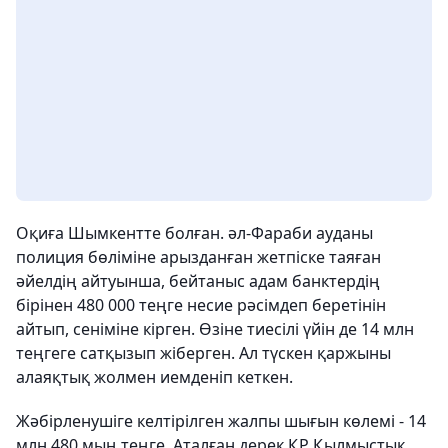
Оқиға Шымкентте болған. әл-Фараби ауданы
полиция бөліміне арызданған жетпіске таяған
әйелдің айтуынша, бейтаныс адам банктердің
бірінен 480 000 теңге несие рәсімдеп беретінін
айтып, сеніміне кірген. Өзіне тиесілі үйін де 14 млн
теңгеге сатқызып жіберген. Ал түскен қаржыны
алаяқтық жолмен иемденіп кеткен.
Жәбірленушіге келтірілген жалпы шығын көлемі - 14
млн 480 мың теңге. Аталған дерек ҚР Қылмыстық