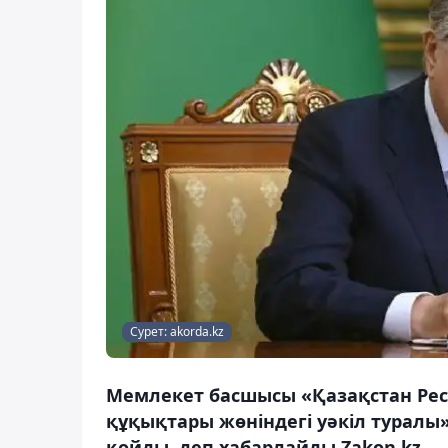
Сурет: akorda.kz
Мемлекет басшысы «Қазақстан Ре
құқықтары жөніндегі уәкіл турал
қойды, деп хабарлайды Zakon.kz