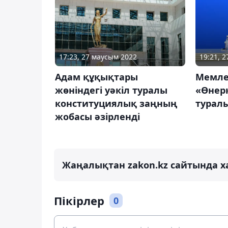
17:23, 27 маусым 2022
19:21, 
Адам құқықтары
Мемле
жөніндегі уәкіл туралы
«Өнерк
конституциялық заңның
турал
жобасы әзірленді
Жаңалықтан zakon.kz сайтында х
Пікірлер
0