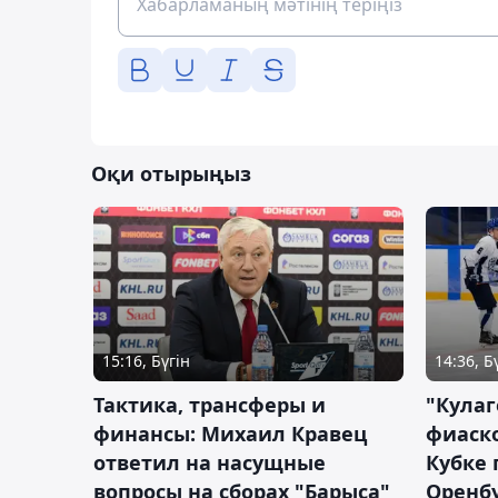
Оқи отырыңыз
15:16, Бүгін
14:36, Б
Тактика, трансферы и
"Кулаг
финансы: Михаил Кравец
фиаско
ответил на насущные
Кубке 
вопросы на сборах "Барыса"
Оренбу