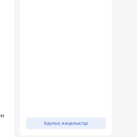
а
ан
а
Барлық жаңалықтар