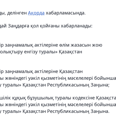
ды, делінген
Ақорда
хабарламасында.
ай Заңдарға қол қойғаны хабарланады:
р заңнамалық актілеріне өлім жазасын жою
олықтыру енгізу туралы» Қазақстан
р заңнамалық актілеріне Қазақстан
 жөніндегі уәкіл қызметінің мәселелері бойынш
зу туралы» Қазақстан Республикасының Заңына;
ілік құқық бұзушылық туралы кодексіне Қазақст
 жөніндегі уәкіл қызметінің мәселелері бойынш
зу туралы» Қазақстан Республикасының Заңына.