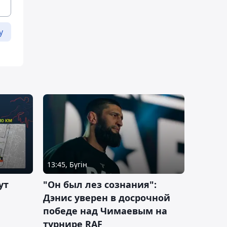
у
13:45, Бүгін
ут
"Он был лез сознания":
Дэнис уверен в досрочной
победе над Чимаевым на
турнире RAF