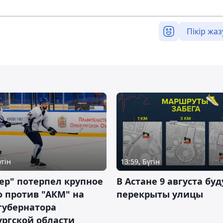
Пікір жаз
үгін
13:59, Бүгін
ер" потерпел крупное
В Астане 9 августа буд
 против "АКМ" на
перекрыты улицы
губернатора
ргской области