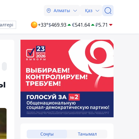
Алматы
Қаз
+33°
$
469.93
€
541.64
₽
5.71
алтері
лы
Соңғы
Танымал