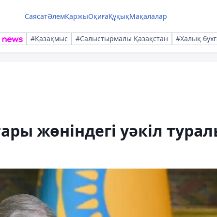
Саясат
Әлем
Қаржы
Оқиға
Құқық
Мақалалар
#Қазақмыс
#Салыстырмалы Қазақстан
#Халық бухг
ары жөніндегі уәкіл тура