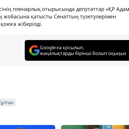
сінің пленарлық отырысында депутаттар «ҚР Ада
аң жобасына қатысты Сенаттың түзетулерімен
қоюға жіберілді.
Google-ға қосылып,
жаңалықтарды бірінші болып оқыңыз
Сұлтан