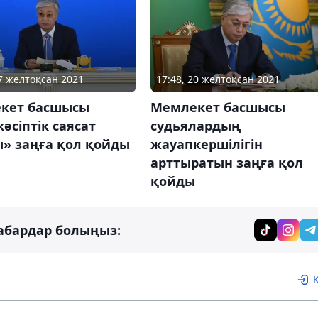
17:48, 20 желтоқсан 2021
27 желтоқсан 2021
Мемлекет басшысы
кет басшысы
судьялардың
әсіптік саясат
жауапкершілігін
ы» заңға қол қойды
арттыратын заңға қол
қойды
абардар болыңыз: