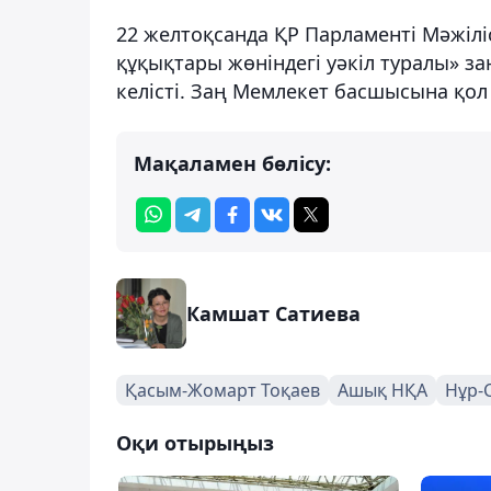
22 желтоқсанда ҚР Парламенті Мәжілі
құқықтары жөніндегі уәкіл туралы» з
келісті. Заң Мемлекет басшысына қол 
Мақаламен бөлісу:
Камшат Сатиева
Қасым-Жомарт Тоқаев
Ашық НҚА
Нұр-
Оқи отырыңыз