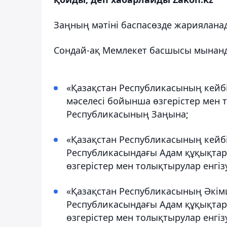
Заңның мәтіні баспасөзде жариялана
Сондай-ақ Мемлекет басшысы мынанд
«Қазақстан Республикасының кейбі
мәселесі бойынша өзгерістер мен т
Республикасының Заңына;
«Қазақстан Республикасының кейбі
Республикасындағы Адам құқықтары
өзгерістер мен толықтырулар енгі
«Қазақстан Республикасының Әкімш
Республикасындағы Адам құқықтары
өзгерістер мен толықтырулар енгі