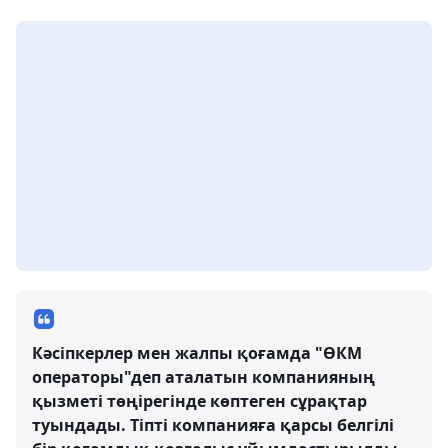
Кәсіпкерлер мен жалпы қоғамда "ӨКМ
операторы"деп аталатын компанияның
қызметі төңірегінде көптеген сұрақтар
туындады. Тіпті компанияға қарсы белгілі