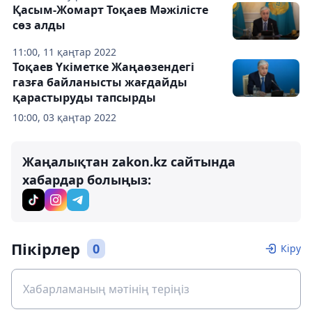
Қасым-Жомарт Тоқаев Мәжілісте
сөз алды
11:00, 11 қаңтар 2022
Тоқаев Үкіметке Жаңаөзендегі
газға байланысты жағдайды
қарастыруды тапсырды
10:00, 03 қаңтар 2022
Жаңалықтан zakon.kz сайтында
хабардар болыңыз:
Пікірлер
0
Кіру