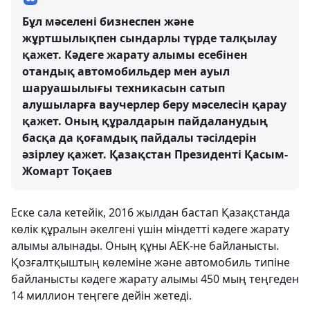
Бұл мәселені бизнеспен және
жұртшылықпен сындарлы түрде талқылау
қажет. Кәдеге жарату алымы есебінен
отандық автомобильдер мен ауыл
шаруашылығы техникасын сатып
алушыларға ваучерлер беру мәселесін қарау
қажет. Оның құралдарын пайдаланудың
басқа да қоғамдық пайдалы тәсілдерін
әзірлеу қажет. Қазақстан Президенті Қасым-
Жомарт Тоқаев
Еске сала кетейік, 2016 жылдан бастап Қазақстанда
көлік құралын әкелгені үшін міндетті кәдеге жарату
алымы алынады. Оның құны АЕК-не байланысты.
Қозғалтқыштың көлеміне және автомобиль типіне
байланысты кәдеге жарату алымы 450 мың теңгеден
14 миллион теңгеге дейін жетеді.