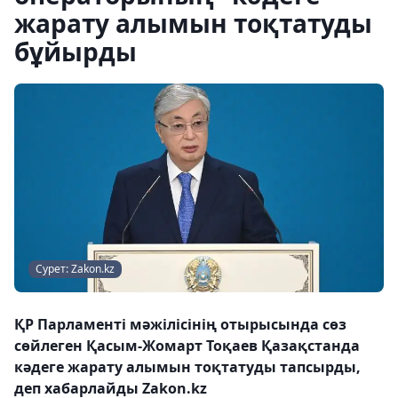
жарату алымын тоқтатуды
бұйырды
Сурет: Zakon.kz
ҚР Парламенті мәжілісінің отырысында сөз
сөйлеген Қасым-Жомарт Тоқаев Қазақстанда
кәдеге жарату алымын тоқтатуды тапсырды,
деп хабарлайды Zakon.kz