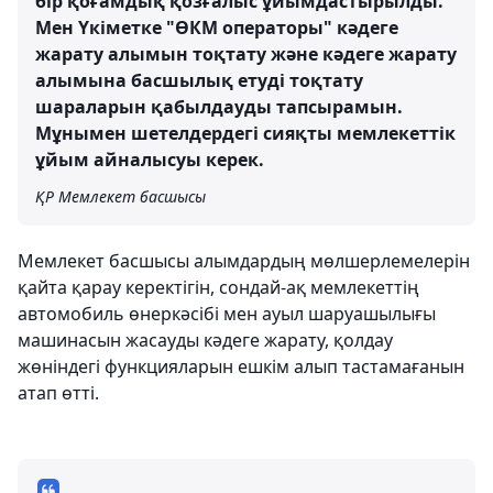
бір қоғамдық қозғалыс ұйымдастырылды.
Мен Үкіметке "ӨКМ операторы" кәдеге
жарату алымын тоқтату және кәдеге жарату
алымына басшылық етуді тоқтату
шараларын қабылдауды тапсырамын.
Мұнымен шетелдердегі сияқты мемлекеттік
ұйым айналысуы керек.
ҚР Мемлекет басшысы
Мемлекет басшысы алымдардың мөлшерлемелерін
қайта қарау керектігін, сондай-ақ мемлекеттің
автомобиль өнеркәсібі мен ауыл шаруашылығы
машинасын жасауды кәдеге жарату, қолдау
жөніндегі функцияларын ешкім алып тастамағанын
атап өтті.