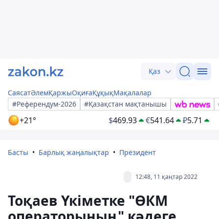
Қаз
Саясат
Әлем
Қаржы
Оқиға
Құқық
Мақалалар
#Референдум-2026
#Қазақстан мақтанышы
+21°
$
469.93
€
541.64
₽
5.71
Басты
Барлық жаңалықтар
Президент
12:48, 11 қаңтар 2022
Тоқаев Үкіметке "ӨКМ
операторының" кәдеге