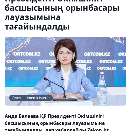
басшысының орынбасары
лауазымына
тағайындалды
Сурет: primeminister.kz
Аида Балаева ҚР Президенті Әкімшілігі
басшысының орынбасары лауазымына
тағайындалды, деп хабарлайды Zakon.kz