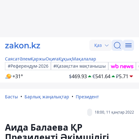
Қаз
Саясат
Әлем
Қаржы
Оқиға
Құқық
Мақалалар
#Референдум-2026
#Қазақстан мақтанышы
+31°
$
469.93
€
541.64
₽
5.71
Басты
Барлық жаңалықтар
Президент
18:00, 11 қаңтар 2022
Аида Балаева ҚР
Президенті Әкімшілігі