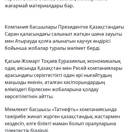
жағармай материалдары бар.
Компания басшылары Президентке Қазақстандағы
Саран қаласындағы салынып жатқан шина зауыты
мен Атырауда қолға алынатын каучук өндірісі
бойынша жобалар туралы мәлімет берді.
Қасым-Жомарт Тоқаев Еуразиялық экономикалық
одақ аясында Қазақстан мен Ресей компаниялары
арасындағы серіктестікті одан әрі нығайтудың
маңызды екенін, аталған кәсіпорындардың
еліміздегі бірлескен жобаларына қолдау
көрсетілетінін айтты.
Мемлекет басшысы «Татнефть» компаниясында
тәжірибе жинап жүрген қазақстандық жастармен
кездесіп, елге білікті маман болып оралуларына
тілектестік білдірді.