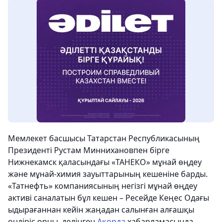
Мемлекет басшысы Татарстан Республикасының
Президенті Рустам Миннихановпен бірге
Нижнекамск қаласындағы «ТАНЕКО» мұнай өңдеу
және мұнай-химия зауыттарының кешеніне барды.
«Татнефть» компаниясының негізгі мұнай өңдеу
активі саналатын бұл кешен – Ресейде Кеңес Одағы
ыдырағаннан кейін жаңадан салынған алғашқы
өндіріс орны, делінген
Ақорда
хабарламасында.