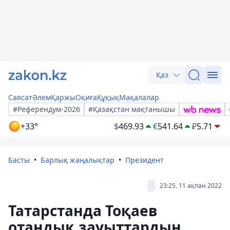
Қаз
Саясат
Әлем
Қаржы
Оқиға
Құқық
Мақалалар
#Референдум-2026
#Қазақстан мақтанышы
+33°
$
469.93
€
541.64
₽
5.71
Басты
Барлық жаңалықтар
Президент
23:25, 11 ақпан 2022
Татарстанда Тоқаев
отандық зауыттардың