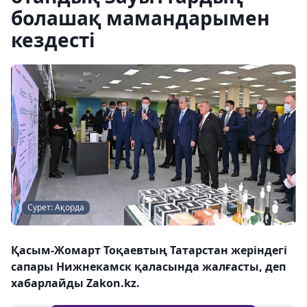
болашақ мамандарымен
кездесті
Сурет: Ақорда
Қасым-Жомарт Тоқаевтың Татарстан жеріндегі
сапары Нижнекамск қаласында жалғасты, деп
хабарлайды Zakon.kz.