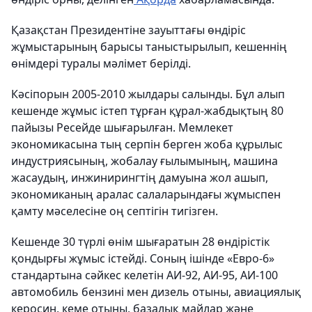
Қазақстан Президентіне зауыттағы өндіріс
жұмыстарының барысы таныстырылып, кешеннің
өнімдері туралы мәлімет берілді.
Кәсіпорын 2005-2010 жылдары салынды. Бұл алып
кешенде жұмыс істеп тұрған құрал-жабдықтың 80
пайызы Ресейде шығарылған. Мемлекет
экономикасына тың серпін берген жоба құрылыс
индустриясының, жобалау ғылымының, машина
жасаудың, инжинирингтің дамуына жол ашып,
экономиканың аралас салаларындағы жұмыспен
қамту мәселесіне оң септігін тигізген.
Кешенде 30 түрлі өнім шығаратын 28 өндірістік
қондырғы жұмыс істейді. Соның ішінде «Евро-6»
стандартына сәйкес келетін АИ-92, АИ-95, АИ-100
автомобиль бензині мен дизель отыны, авиациялық
керосин, кеме отыны, базалық майлар және