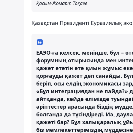
Қасым-Жомарт Тоқаев
Қазақстан Президенті Еуразиялық эк
ЕАЭО-ға келсек, меніңше, бұл – 
форумның отырысында мен интегр
қажет ететін өте қиын жұмыс еке
қорғауды қажет деп санайды. Бұл
беріп, осы елдің экономикасы за
«Бұл интеграциядан не пайда?» д
айтқанда, кейде елімізде туында
әріптестер арасында біздің мүдд
болғанда да түсіндіреді. Иә, дау
қажеті бар? Бұл халықаралық ұй
біз мемлекеттеріміздің мүддесі