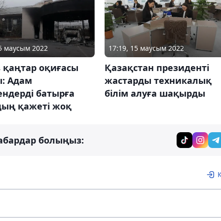
15 маусым 2022
17:19, 15 маусым 2022
 қаңтар оқиғасы
Қазақстан президенті
ы: Адам
жастарды техникалық
ендерді батырға
білім алуға шақырды
дың қажеті жоқ
абардар болыңыз: