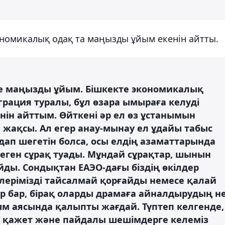
ономикалық одақ та маңызды ұйым екенін айтты.
өте маңызды ұйым. Бішкекте экономикалық
ация туралы, бұл өзара ымыраға келуді
нін айттым. Өйткені әр ел өз ұстанымын
 жақсы. Ал егер анау-мынау ел ұдайы табыс
рдап шегетін болса, осы елдің азаматтарында
еген сұрақ туады. Мұндай сұрақтар, шынын
йды. Сондықтан ЕАЭО-дағы біздің өкілдер
елерімізді тайсалмай қорғайды немесе қалай
лар бар, бірақ оларды драмаға айналдырудың н
ым аясында қалыпты жағдай. Түптеп келгенде,
не қажет және пайдалы шешімдерге келеміз