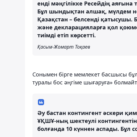
енді мәңгілікке Ресейдің аяғына 
Бұл шындықтан алшақ, мүлдем не
Қазақстан – белсенді қатысушы. 
және декларацияларға қол қоюме
тиімді етіп көрсетті.
Қасым-Жомарт Тоқаев
Сонымен бірге мемлекет басшысы бұл
туралы бос әңгіме шығаруға» болмай
Әу бастан контингент әскери қим
ҰҚШҰ-ның шектеулі контингентіне
болғанда 10 күннен аспады. Бұл сол