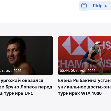
Пікір жаз
08 тамыз 2026
00:44, 08 тамыз 2026
Нургожай оказался
Елена Рыбакина уста
е Бруно Лопеса перед
уникальное достижен
а турнире UFC
турнирах WTA 1000