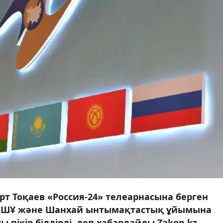
т Тоқаев «Россия-24» телеарнасына берген
ҰҚШҰ және Шанхай ынтымақтастық ұйымына
 пікір білдірді, деп хабарлайды Zakon.kz.