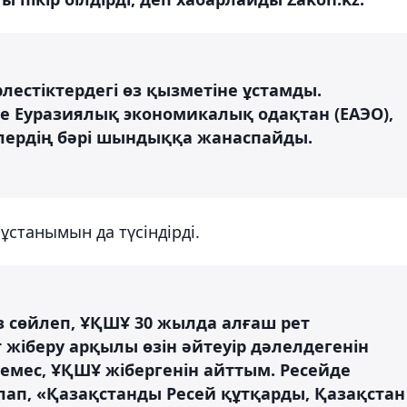
лестіктердегі өз қызметіне ұстамды.
іне Еуразиялық экономикалық одақтан (ЕАЭО),
лердің бәрі шындыққа жанаспайды.
станымын да түсіндірді.
з сөйлеп, ҰҚШҰ 30 жылда алғаш рет
 жіберу арқылы өзін әйтеуір дәлелдегенін
 емес, ҰҚШҰ жібергенін айттым. Ресейде
лап, «Қазақстанды Ресей құтқарды, Қазақстан