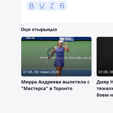
Оқи отырыңыз
01:46, 08 тамыз 2026
01:08, 
Мирра Андреева вылетела с
Дияр 
"Мастерса" в Торонто
тяжеле
боем н