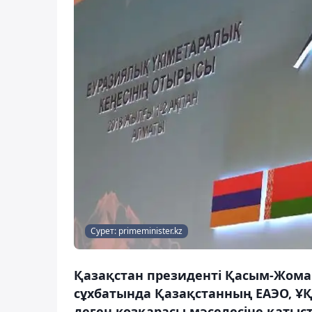
Сурет: primeminister.kz
Қазақстан президенті Қасым-Жомар
сұхбатында Қазақстанның ЕАЭО, 
деген көзқарасы мәселесіне қатысты