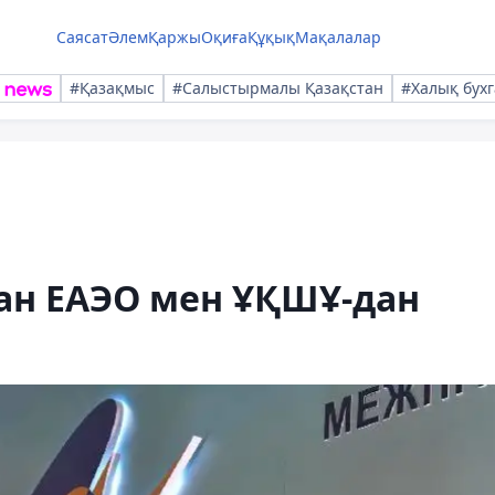
Саясат
Әлем
Қаржы
Оқиға
Құқық
Мақалалар
#Қазақмыс
#Салыстырмалы Қазақстан
#Халық бухг
ан ЕАЭО мен ҰҚШҰ-дан