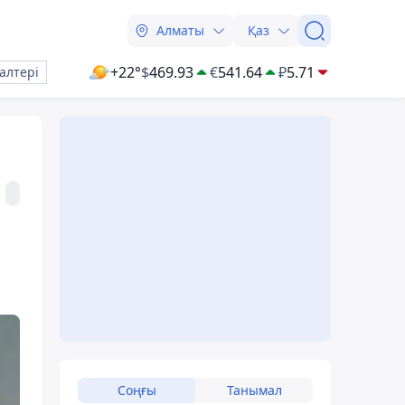
Алматы
Қаз
+22°
$
469.93
€
541.64
₽
5.71
алтері
Соңғы
Танымал