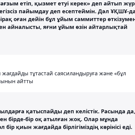
тағзым етіп, қызмет етуі керек» деп айтып жүр
гізсіз пайымдау деп есептеймін. Дәл ҰҚШҰ-д
Бірақ оған дейін бұл ұйым саммиттер өткізуме
н айналысты, яғни ұйым өзін айтарлықтай
 жағдайды тұтастай саясиландыруға және «бұл
тынын айтты
ылдарға қатыспайды деп келістік. Расында да
н бірде-бір оқ атылған жоқ. Олар мұнда
 бір қиын жағдайда бірлігіміздің көрінісі еді.