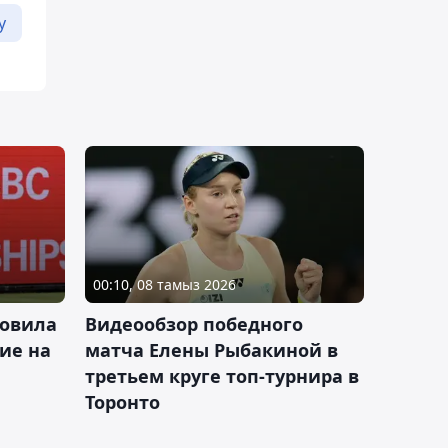
у
00:10, 08 тамыз 2026
новила
Видеообзор победного
ие на
матча Елены Рыбакиной в
третьем круге топ-турнира в
Торонто