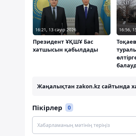
16:21, 13 сәуір 2026
16:56, 
Президент ҰҚШҰ Бас
Тоқаев
хатшысын қабылдады
турал
өлтірг
балау
Жаңалықтан zakon.kz сайтында х
Пікірлер
0