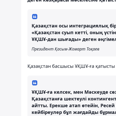
Қазақстан осы интеграциялық бір
«Қазақстан суып кетті, оның үст
ҰҚШҰ-дан шығады» деген әңгіме
Президент Қасым-Жомарт Тоқаев
Қазақстан басшысы ҰҚШҰ-ға қатысты ұ
ҰҚШҰ-ға келсек, мен Мәскеуде сө
Қазақстанға шектеулі контингент
айтты. Ерекше атап өтейін, Ресей
кейбіреулер бұл жағдайды бұрма