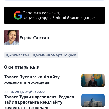
Google-ға қосылып,
жаңалықтарды бірінші болып оқыңыз
Еңлік Сақтан
Қырғызстан
Қасым-Жомарт Тоқаев
Оқи отырыңыз
Тоқаев Путинге көңіл айту
жеделхатын жолдады
22:15, 26 қыркүйек 2022
Тоқаев Түркия президенті Реджеп
Тайип Ердоғанға көңіл айту
жеделхатын жолдады