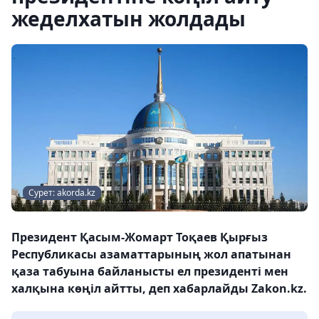
жеделхатын жолдады
Сурет: akorda.kz
Президент Қасым-Жомарт Тоқаев Қырғыз
Республикасы азаматтарының жол апатынан
қаза табуына байланысты ел президенті мен
халқына көңіл айтты, деп хабарлайды Zakon.kz.