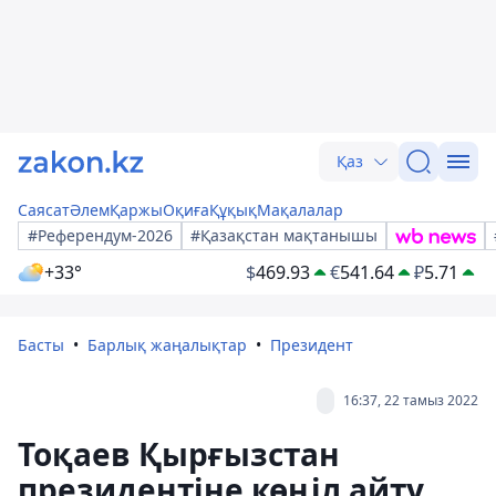
Қаз
Саясат
Әлем
Қаржы
Оқиға
Құқық
Мақалалар
#Референдум-2026
#Қазақстан мақтанышы
+33°
$
469.93
€
541.64
₽
5.71
Басты
Барлық жаңалықтар
Президент
16:37, 22 тамыз 2022
Тоқаев Қырғызстан
президентіне көңіл айту