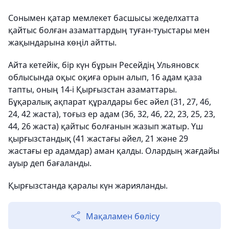
Сонымен қатар мемлекет басшысы жеделхатта
қайтыс болған азаматтардың туған-туыстары мен
жақындарына көңіл айтты.
Айта кетейік, бір күн бұрын Ресейдің Ульяновск
облысында оқыс оқиға орын алып, 16 адам қаза
тапты, оның 14-і Қырғызстан азаматтары.
Бұқаралық ақпарат құралдары бес әйел (31, 27, 46,
24, 42 жаста), тоғыз ер адам (36, 32, 46, 22, 23, 25, 23,
44, 26 жаста) қайтыс болғанын жазып жатыр. Үш
қырғызстандық (41 жастағы әйел, 21 және 29
жастағы ер адамдар) аман қалды. Олардың жағдайы
ауыр деп бағаланды.
Қырғызстанда қаралы күн жарияланды.
Мақаламен бөлісу