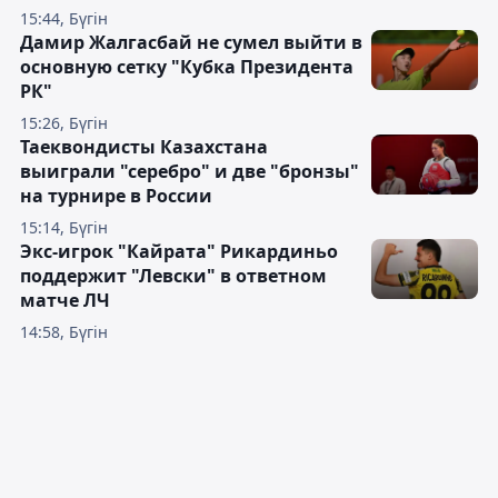
15:44, Бүгін
Дамир Жалгасбай не сумел выйти в
основную сетку "Кубка Президента
РК"
15:26, Бүгін
Таеквондисты Казахстана
выиграли "серебро" и две "бронзы"
на турнире в России
15:14, Бүгін
Экс-игрок "Кайрата" Рикардиньо
поддержит "Левски" в ответном
матче ЛЧ
14:58, Бүгін