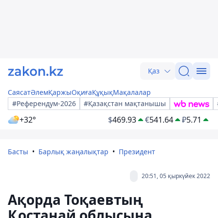
Қаз
Саясат
Әлем
Қаржы
Оқиға
Құқық
Мақалалар
#Референдум-2026
#Қазақстан мақтанышы
+32°
$
469.93
€
541.64
₽
5.71
Басты
Барлық жаңалықтар
Президент
20:51, 05 қыркүйек 2022
Ақорда Тоқаевтың
Қостанай облысына