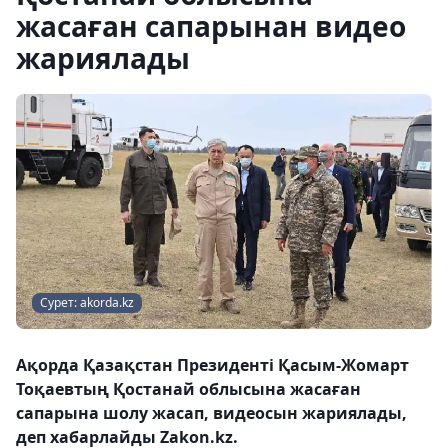
жасаған сапарынан видео
жариялады
Сурет: akorda.kz
Ақорда Қазақстан Президенті Қасым-Жомарт
Тоқаевтың Қостанай облысына жасаған
сапарына шолу жасап, видеосын жариялады,
деп хабарлайды Zakon.kz.