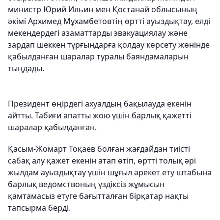
министр Юрий Ильин мен Қостанай облысының
әкімі Архимед Мұхамбетовтің өртті ауыздықтау, елді
мекендердегі азаматтарды эвакуациялау және
зардап шеккен тұрғындарға қолдау көрсету жөнінде
қабылданған шаралар туралы баяндамаларын
тыңдады.
Президент өңірдегі ахуалдың бақылауда екенін
айтты. Табиғи апатты жою үшін барлық қажетті
шаралар қабылданған.
Қасым-Жомарт Тоқаев болған жағдайдан тиісті
сабақ алу қажет екенін атап өтіп, өртті толық әрі
жылдам ауыздықтау үшін шұғыл әрекет ету штабына
барлық ведомствоның үздіксіз жұмысын
қамтамасыз етуге бағытталған бірқатар нақты
тапсырма берді.