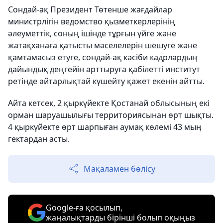
Сондай-ақ Президент Төтенше жағдайлар
министрлігін ведомство қызметкерлерінің
әлеуметтік, соның ішінде тұрғын үйге және
жатақханаға қатысты мәселелерін шешуге және
қамтамасыз етуге, сондай-ақ кәсіби кадрлардың
дайындық деңгейін арттыруға қабілетті институт
ретінде айтарлықтай күшейту қажет екенін айтты.
Айта кетсек, 2 қыркүйекте Қостанай облысының екі
орман шаруашылығы территориясынан өрт шықты.
4 қыркүйекте өрт шарпыған аумақ көлемі 43 мың
гектардан асты.
Мақаламен бөлісу
Google-ға қосылып,
жаңалықтарды бірінші болып оқыңыз