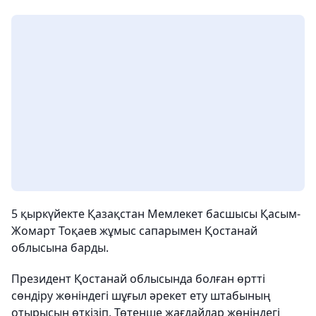
5 қыркүйекте Қазақстан Мемлекет басшысы Қасым-
Жомарт Тоқаев жұмыс сапарымен Қостанай
облысына барды.
Президент Қостанай облысында болған өртті
сөндіру жөніндегі шұғыл әрекет ету штабының
отырысын өткізіп, Төтенше жағдайлар жөніндегі