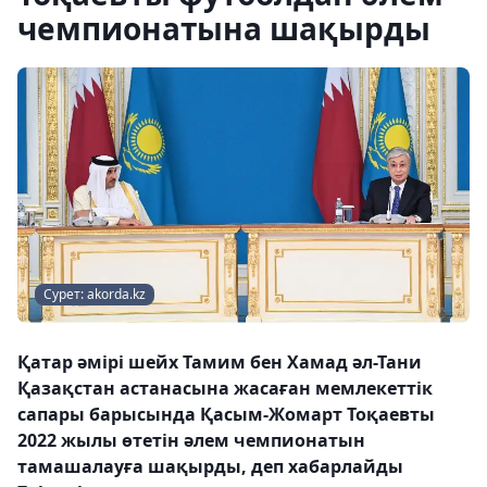
чемпионатына шақырды
Сурет: akorda.kz
Қатар әмірі шейх Тамим бен Хамад әл-Тани
Қазақстан астанасына жасаған мемлекеттік
сапары барысында Қасым-Жомарт Тоқаевты
2022 жылы өтетін әлем чемпионатын
тамашалауға шақырды, деп хабарлайды