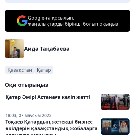
Google-ға қосылып,
жаңалықтарды бірінші болып оқыңыз
Аида Тақабаева
Қазақстан
Қатар
Оқи отырыңыз
Қатар Әмірі Астанаға келіп жетті
18:03, 07 маусым 2023
Тоқаев Қатардың жетекші бизнес
өкілдерін қазақстандық жобаларға
қатысуға шақырды