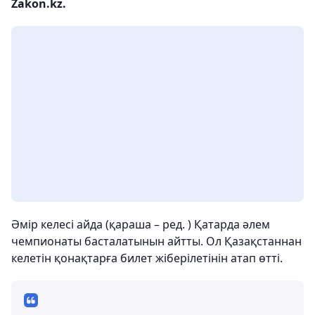
Zakon.kz.
Әмір келесі айда (қараша – ред. ) Қатарда әлем
чемпионаты басталатынын айтты. Ол Қазақстаннан
келетін қонақтарға билет жіберілетінін атап өтті.