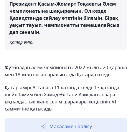
Президент Қасым-Жомарт Тоқаевты Әлем
чемпионатына шақырамын. Ол кезде
Қазақстанда сайлау өтетінін білемін. Бірақ
уақыт тауып, чемпионатты тамашалайсыз
деп сенемін.
Қатар әмірі
Футболдан әлем чемпионаты 2022 жылғы 20 қараша
мен 18 желтоқсан аралығында Қатарда өтеді.
Қатар әмірі Астанаға 11 қазанда келді. 13 қазанда
шейх Тамим бен Хамад Әл Тани Азиядағы өзара
ықпалдастық және сенім шаралары кеңесінің VI
саммитіне қатысады.
Мақаламен бөлісу