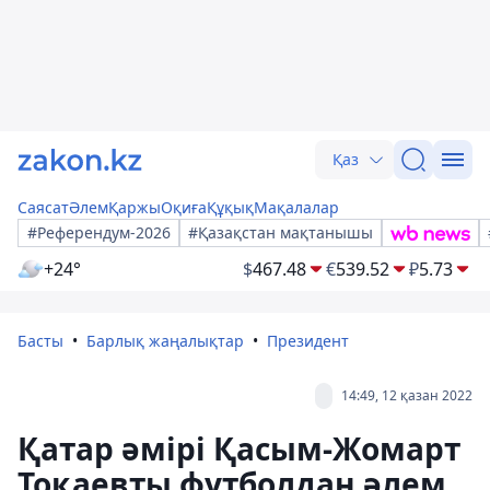
Қаз
Саясат
Әлем
Қаржы
Оқиға
Құқық
Мақалалар
#Референдум-2026
#Қазақстан мақтанышы
+24°
$
467.48
€
539.52
₽
5.73
Басты
Барлық жаңалықтар
Президент
14:49, 12 қазан 2022
Қатар әмірі Қасым-Жомарт
Тоқаевты футболдан әлем