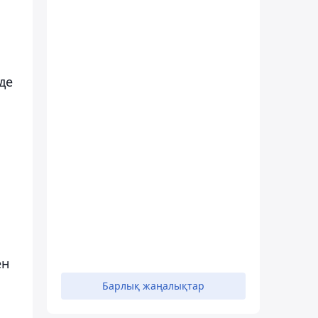
де
ен
Барлық жаңалықтар