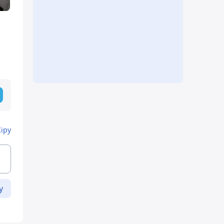
Кіру
у