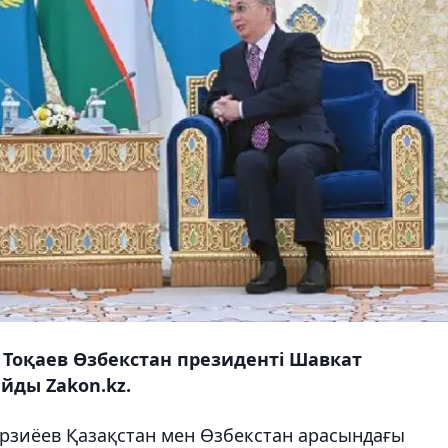
оқаев Өзбекстан президенті Шавкат
йды Zakon.kz.
рзиёев Қазақстан мен Өзбекстан арасындағы