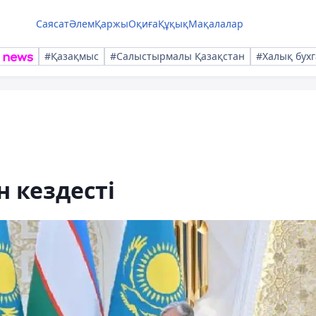
Саясат
Әлем
Қаржы
Оқиға
Құқық
Мақалалар
#Қазақмыс
#Салыстырмалы Қазақстан
#Халық бухг
 кездесті