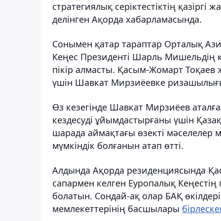
стратегиялық серіктестіктің қазіргі
делінген Ақорда хабарламасында.
Сонымен қатар тараптар Орталық Аз
Кеңес Президенті Шарль Мишельдің 
пікір алмасты. Қасым-Жомарт Тоқаев
үшін Шавкат Мирзиёевке ризашылығын
Өз кезегінде Шавкат Мирзиёев аталға
кездесуді ұйымдастырғаны үшін Қазақс
шарада аймақтағы өзекті мәселелер 
мүмкіндік болғанын атап өтті.
Алдында Ақорда резиденциясында Қас
сапармен келген Еуропалық Кеңестің
болатын. Сондай-ақ олар БАҚ өкілдер
мемлекеттерінің басшылары
бірлеске