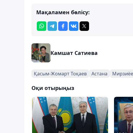
Мақаламен бөлісу:
Камшат Сатиева
Қасым-Жомарт Тоқаев
Астана
Мирзиёе
Оқи отырыңыз