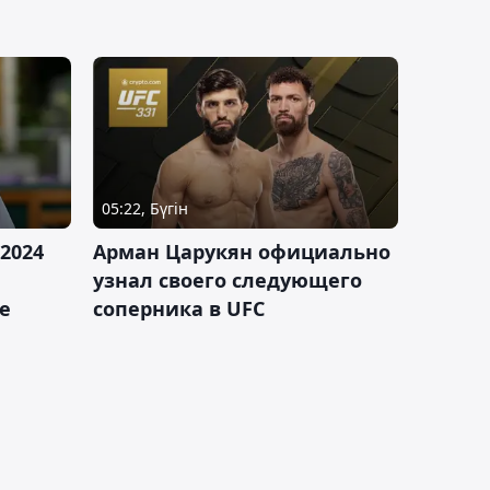
05:22, Бүгін
2024
Арман Царукян официально
узнал своего следующего
е
соперника в UFC