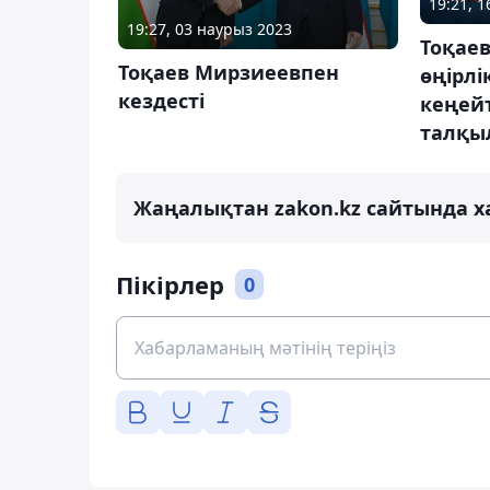
19:21, 
19:27, 03 наурыз 2023
Тоқае
Тоқаев Мирзиеевпен
өңірл
кездесті
кеңей
талқы
Жаңалықтан zakon.kz сайтында х
Пікірлер
0