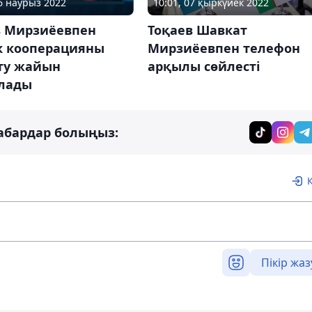
16 наурыз 2022
10:01, 07 қыркүйек 2022
в Мирзиёевпен
Тоқаев Шавкат
ік кооперацияны
Мирзиёевпен телефон
ту жайын
арқылы сөйлесті
лады
абардар болыңыз:
Пікір жаз