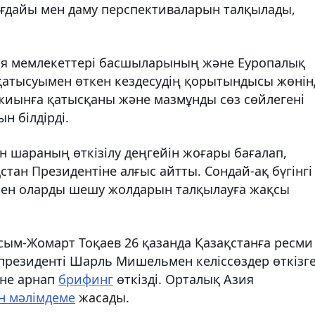
 жағдайы мен даму перспективаларын талқылады,
ия мемлекеттері басшыларының және Еуропалық
қатысуымен өткен кездесудің қорытындысы жөнін
 жиынға қатысқаны және мазмұнды сөз сөйлегені
 білдірді.
н шараның өткізілу деңгейін жоғары бағалап,
тан Президентіне алғыс айтты. Сондай-ақ бүгінгі
мен оларды шешу жолдарын талқылауға жақсы
ым-Жомарт Тоқаев 26 қазанда Қазақстанға ресми
 президенті Шарль Мишельмен келіссөздер өткізг
іне арнап
брифинг
өткізді. Орталық Азия
н мәлімдеме
жасады.