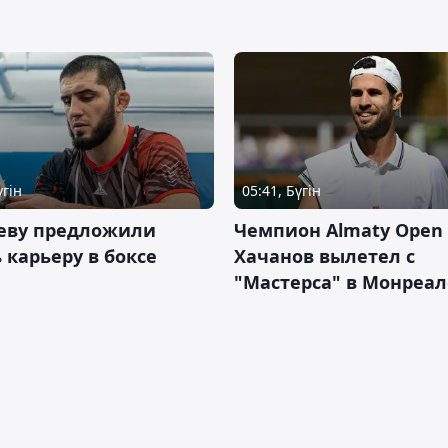
үгін
05:41, Бүгін
еву предложили
Чемпион Almaty Open 
 карьеру в боксе
Хачанов вылетел с
"Мастерса" в Монреал