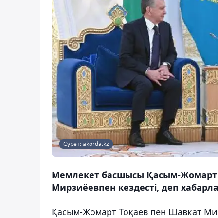
Сурет: akorda.kz
Мемлекет басшысы Қасым-Жомарт Т
Мирзиёевпен кездесті, деп хабарла
Қасым-Жомарт Тоқаев пен Шавкат Ми